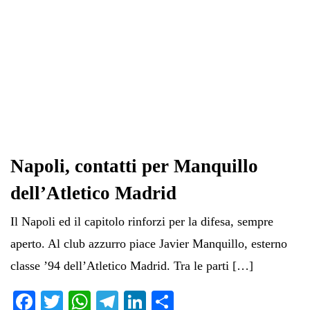
Napoli, contatti per Manquillo
dell’Atletico Madrid
Il Napoli ed il capitolo rinforzi per la difesa, sempre
aperto. Al club azzurro piace Javier Manquillo, esterno
classe ’94 dell’Atletico Madrid. Tra le parti […]
Fa
T
W
Te
Li
C