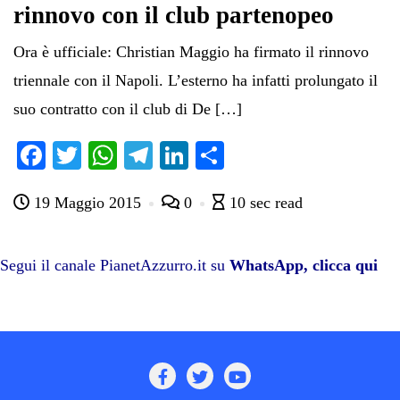
rinnovo con il club partenopeo
Ora è ufficiale: Christian Maggio ha firmato il rinnovo
triennale con il Napoli. L’esterno ha infatti prolungato il
suo contratto con il club di De […]
Fa
T
W
Te
Li
C
ce
wi
ha
le
nk
on
19 Maggio 2015
0
10 sec read
bo
tte
ts
gr
ed
di
ok
r
A
a
In
vi
pp
m
di
Segui il canale PianetAzzurro.it su
WhatsApp, clicca qui