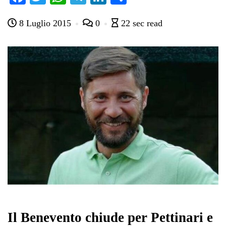
ce
wi
ha
le
nk
on
8 Luglio 2015
0
22 sec read
bo
tte
ts
gr
ed
di
ok
r
A
a
In
vi
pp
m
di
Il Benevento chiude per Pettinari e