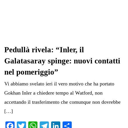
Pedullà rivela: “Inler, il
Galatasaray spinge: nuovi contatti
nel pomeriggio”
Vi abbiamo svelato ieri il vero motivo che ha portato
Gokhan Inler a chiedere tempo al Watford, non
accettando il trasferimento che comunque non dovrebbe
[…]
Fa
T
W
Te
Li
C