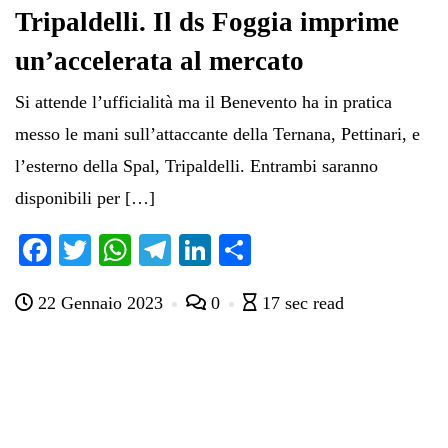
Tripaldelli. Il ds Foggia imprime
un’accelerata al mercato
Si attende l’ufficialità ma il Benevento ha in pratica
messo le mani sull’attaccante della Ternana, Pettinari, e
l’esterno della Spal, Tripaldelli. Entrambi saranno
disponibili per […]
Fa
T
W
Te
Li
C
ce
wi
ha
le
nk
on
22 Gennaio 2023
0
17 sec read
bo
tte
ts
gr
ed
di
ok
r
A
a
In
vi
pp
m
di