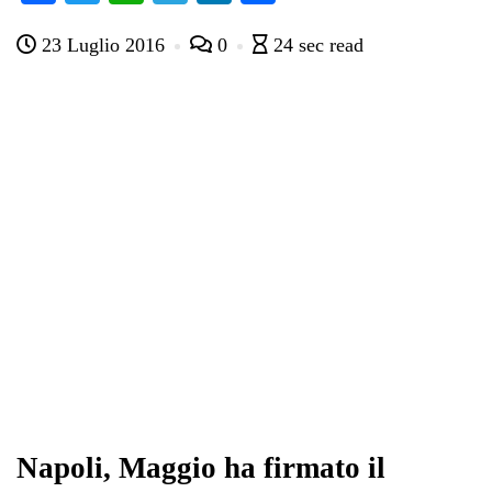
ce
wi
ha
le
nk
on
23 Luglio 2016
0
24 sec read
bo
tte
ts
gr
ed
di
ok
r
A
a
In
vi
pp
m
di
Napoli, Maggio ha firmato il