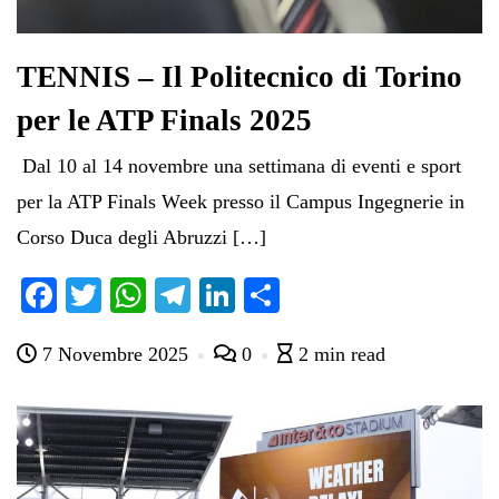
TENNIS – Il Politecnico di Torino
per le ATP Finals 2025
Dal 10 al 14 novembre una settimana di eventi e sport
per la ATP Finals Week presso il Campus Ingegnerie in
Corso Duca degli Abruzzi […]
Fa
T
W
Te
Li
C
ce
wi
ha
le
nk
on
7 Novembre 2025
0
2 min read
bo
tte
ts
gr
ed
di
ok
r
A
a
In
vi
pp
m
di