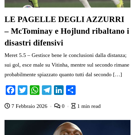
LE PAGELLE DEGLI AZZURRI
– McTominay e Hojlund ribaltano i
disastri difensivi
Meret 5.5 – Gestisce bene le conclusioni dalla distanza;
sui gol, esce male su Vitinha, mentre sul secondo rimane
probabilmente spiazzato quanto tutti dal secondo […]
Fa
T
W
Te
Li
C
ce
wi
ha
le
nk
on
7 Febbraio 2026
0
1 min read
bo
tte
ts
gr
ed
di
ok
r
A
a
In
vi
pp
m
di