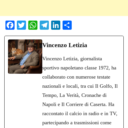
Fa
T
W
Te
Li
C
ce
wi
ha
le
nk
on
bo
tte
ts
gr
ed
di
Vincenzo Letizia
ok
r
A
a
In
vi
Vincenzo Letizia, giornalista
pp
m
di
sportivo napoletano classe 1972, ha
collaborato con numerose testate
nazionali e locali, tra cui Il Golfo, Il
Tempo, La Verità, Cronache di
Napoli e Il Corriere di Caserta. Ha
raccontato il calcio in radio e in TV,
partecipando a trasmissioni come