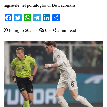
ragnatele nel portafoglio di De Laurentiis.
Fa
T
W
Te
Li
C
ce
wi
ha
le
nk
on
8 Luglio 2026
0
2 min read
bo
tte
ts
gr
ed
di
ok
r
A
a
In
vi
pp
m
di