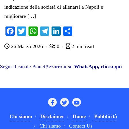
indicazione della società di allenarsi a Napoli e
migliorare […]
Fa
T
W
Te
Li
C
ce
wi
ha
le
nk
on
26 Marzo 2026
0
2 min read
bo
tte
ts
gr
ed
di
ok
r
A
a
In
vi
pp
m
di
Segui il canale PianetAzzurro.it su
WhatsApp, clicca qui
Chi siamo
Disclaimer
Home
Pubblicità
Chi siamo
Contact Us