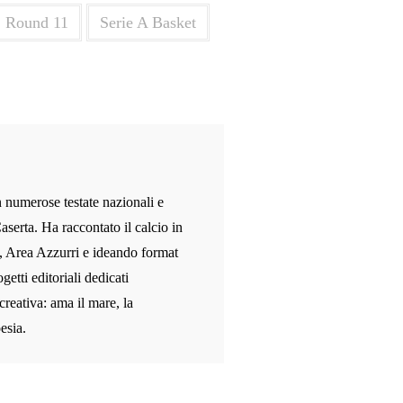
Round 11
Serie A Basket
n numerose testate nazionali e
aserta. Ha raccontato il calcio in
, Area Azzurri e ideando format
etti editoriali dedicati
 creativa: ama il mare, la
esia.