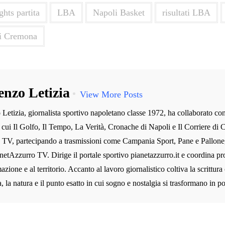
ghts partita
LBA
Napoli Basket
risultati LBA
i Cremona
enzo Letizia
View More Posts
Letizia, giornalista sportivo napoletano classe 1972, ha collaborato co
ra cui Il Golfo, Il Tempo, La Verità, Cronache di Napoli e Il Corriere di C
n TV, partecipando a trasmissioni come Campania Sport, Pane e Pallone
etAzzurro TV. Dirige il portale sportivo pianetazzurro.it e coordina prog
azione e al territorio. Accanto al lavoro giornalistico coltiva la scrittura
 la natura e il punto esatto in cui sogno e nostalgia si trasformano in po