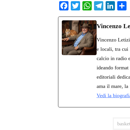
Fa
T
W
Te
Li
ce
wi
ha
le
nk
bo
tte
ts
gr
ed
d
Vincenzo Le
ok
r
A
a
In
v
Vincenzo Letizi
pp
m
d
e locali, tra cu
calcio in radio
ideando format 
editoriali dedica
ama il mare, la 
Vedi la biograf
basket