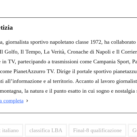
C
on
i
tizia
i
a, giornalista sportivo napoletano classe 1972, ha collaborato
i
i Il Golfo, Il Tempo, La Verità, Cronache di Napoli e Il Corrie
 e in TV, partecipando a trasmissioni come Campania Sport, Pa
come PianetAzzurro TV. Dirige il portale sportivo pianetazzur
ti all’informazione e al territorio. Accanto al lavoro giornalist
montagna, la natura e il punto esatto in cui sogno e nostalgia 
ia completa
 italiano
classifica LBA
Final-8 qualificazione‎
G