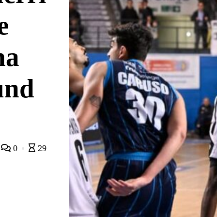
e
na
und
0
29