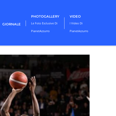
PHOTOGALLERY
VIDEO
Le Foto Esclusive Di
I Video Di
GIORNALE
PianetAzzurro
PianetAzzurro