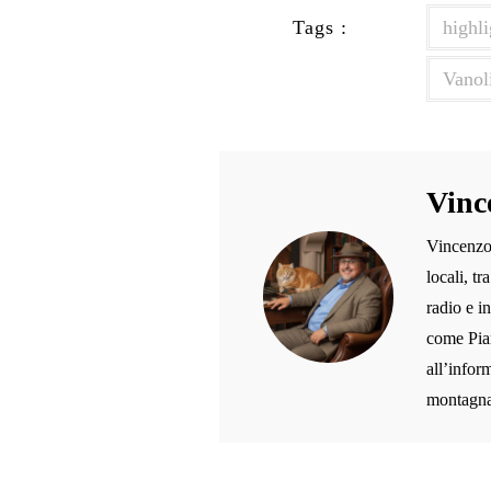
Tags :
highli
Vanol
Vinc
Vincenzo 
locali, t
radio e i
come Pian
all’inform
montagna,