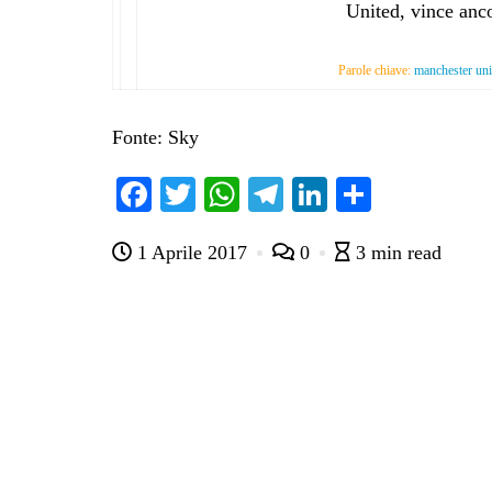
United, vince anco
Parole chiave:
manchester unit
Fonte: Sky
Fa
T
W
Te
Li
C
ce
wi
ha
le
nk
on
1 Aprile 2017
0
3 min read
bo
tte
ts
gr
ed
di
ok
r
A
a
In
vi
pp
m
di