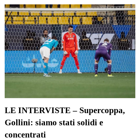
ok
r
A
a
In
vi
pp
m
di
LE INTERVISTE – Supercoppa,
Gollini: siamo stati solidi e
concentrati