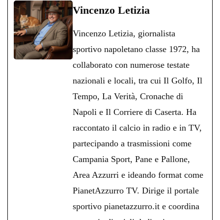
bo
tte
ts
gr
ed
di
Vincenzo Letizia
ok
r
A
a
In
vi
Vincenzo Letizia, giornalista
pp
m
di
sportivo napoletano classe 1972, ha
collaborato con numerose testate
nazionali e locali, tra cui Il Golfo, Il
Tempo, La Verità, Cronache di
Napoli e Il Corriere di Caserta. Ha
raccontato il calcio in radio e in TV,
partecipando a trasmissioni come
Campania Sport, Pane e Pallone,
Area Azzurri e ideando format come
PianetAzzurro TV. Dirige il portale
sportivo pianetazzurro.it e coordina