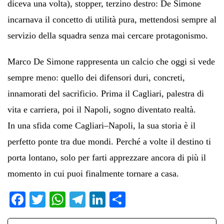
diceva una volta), stopper, terzino destro: De Simone
incarnava il concetto di utilità pura, mettendosi sempre al
servizio della squadra senza mai cercare protagonismo.
Marco De Simone rappresenta un calcio che oggi si vede
sempre meno: quello dei difensori duri, concreti,
innamorati del sacrificio. Prima il Cagliari, palestra di
vita e carriera, poi il Napoli, sogno diventato realtà.
In una sfida come Cagliari–Napoli, la sua storia è il
perfetto ponte tra due mondi. Perché a volte il destino ti
porta lontano, solo per farti apprezzare ancora di più il
momento in cui puoi finalmente tornare a casa.
Fa
T
W
Te
Li
C
ce
wi
ha
le
nk
on