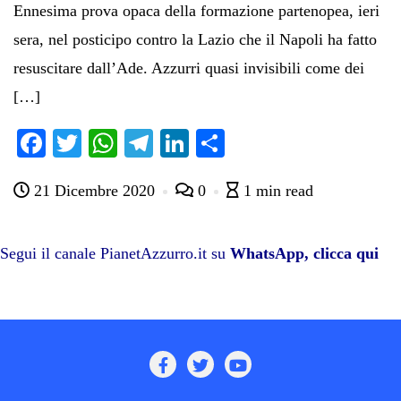
Ennesima prova opaca della formazione partenopea, ieri
sera, nel posticipo contro la Lazio che il Napoli ha fatto
resuscitare dall’Ade. Azzurri quasi invisibili come dei
[…]
Fa
T
W
Te
Li
C
ce
wi
ha
le
nk
on
21 Dicembre 2020
0
1 min read
bo
tte
ts
gr
ed
di
ok
r
A
a
In
vi
pp
m
di
Segui il canale PianetAzzurro.it su
WhatsApp, clicca qui