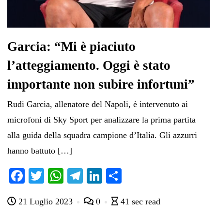
Garcia: “Mi è piaciuto
l’atteggiamento. Oggi è stato
importante non subire infortuni”
Rudi Garcia, allenatore del Napoli, è intervenuto ai
microfoni di Sky Sport per analizzare la prima partita
alla guida della squadra campione d’Italia. Gli azzurri
hanno battuto […]
Fa
T
W
Te
Li
C
ce
wi
ha
le
nk
on
21 Luglio 2023
0
41 sec read
bo
tte
ts
gr
ed
di