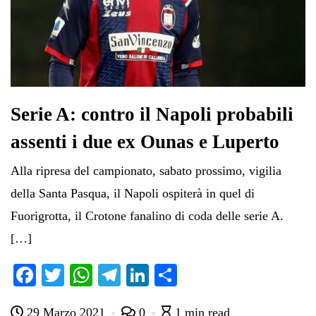
Serie A: contro il Napoli probabili
assenti i due ex Ounas e Luperto
Alla ripresa del campionato, sabato prossimo, vigilia
della Santa Pasqua, il Napoli ospiterà in quel di
Fuorigrotta, il Crotone fanalino di coda delle serie A.
[…]
Fa
T
W
Te
Li
C
ce
wi
ha
le
nk
on
29 Marzo 2021
0
1 min read