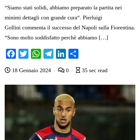
“Siamo stati solidi, abbiamo preparato la partita nei
minimi dettagli con grande cura“. Pierluigi
Gollini commenta il successo del Napoli sulla Fiorentina.
“Sono molto soddisfatto perchè abbiamo […]
Fa
T
W
Te
Li
C
ce
wi
ha
le
nk
on
18 Gennaio 2024
0
35 sec read
bo
tte
ts
gr
ed
di
ok
r
A
a
In
vi
pp
m
di