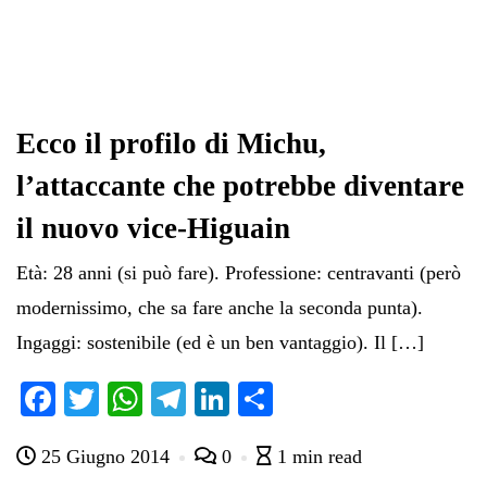
Ecco il profilo di Michu,
l’attaccante che potrebbe diventare
il nuovo vice-Higuain
Età: 28 anni (si può fare). Professione: centravanti (però
modernissimo, che sa fare anche la seconda punta).
Ingaggi: sostenibile (ed è un ben vantaggio). Il […]
Fa
T
W
Te
Li
C
ce
wi
ha
le
nk
on
25 Giugno 2014
0
1 min read
bo
tte
ts
gr
ed
di