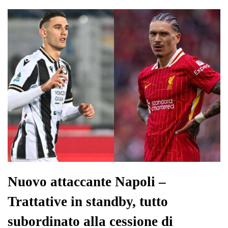
ok
r
A
a
In
vi
pp
m
di
Nuovo attaccante Napoli –
Trattative in standby, tutto
subordinato alla cessione di