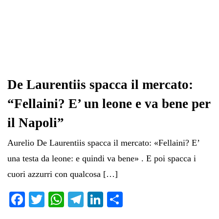
De Laurentiis spacca il mercato:
“Fellaini? E’ un leone e va bene per
il Napoli”
Aurelio De Laurentiis spacca il mercato: «Fellaini? E’
una testa da leone: e quindi va bene» . E poi spacca i
cuori azzurri con qualcosa […]
Fa
T
W
Te
Li
C
ce
wi
ha
le
nk
on