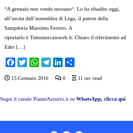
“A gennaio non vendo nessuno“. Lo ha ribadito oggi,
all’uscita dall’assemblea di Lega, il patron della
Sampdoria Massimo Ferrero. A
riportarlo è Tuttomercatoweb.it. Chiaro il riferimento ad
Eder […]
Fa
T
W
Te
Li
C
ce
wi
ha
le
nk
on
15 Gennaio 2016
0
11 sec read
bo
tte
ts
gr
ed
di
ok
r
A
a
In
vi
pp
m
di
Segui il canale PianetAzzurro.it su
WhatsApp, clicca qui