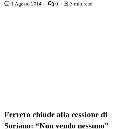
1 Agosto 2014
0
3 min read
bo
tte
ts
gr
ed
di
ok
r
A
a
In
vi
pp
m
di
Ferrero chiude alla cessione di
Soriano: “Non vendo nessuno”