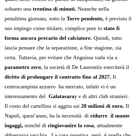
soltanto una
trentina di minuti.
Neanche nella
penultima giornata, sotto la
Torre pendente,
è previsto il
suo impiego come titolare, complice pure lo
stato fi
forma ancora precario del calciatore.
Quindi, tutto
lascia pensare che la separazione, a fine stagione, sia
certa. Tuttavia, per evitare che Anguissa vada via a
parametro zero
, la società di De Laurentiis eserciterà il
diritto di prolungare il contratto fino al 2027.
Il
centrocampista azzurro ha mercato, infatti vi è un
interessamento del
Galatasara
y e di altri club stranieri.
Il costo del cartellino si aggira sui
20 milioni di euro.
Il
Napoli, quest’anno, ha la necessità di
ridurre il monte
ingaggi,
nonché di
ringiovanire la rosa
, attualmente
abbastanza vecchia. La cosa negativa, però, è quella che