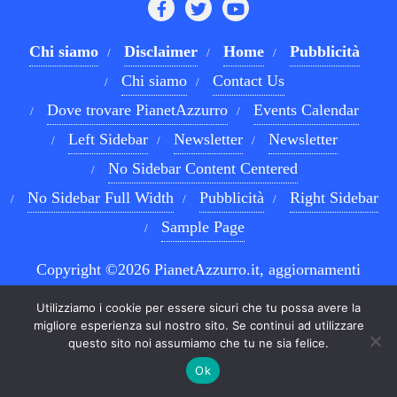
Chi siamo
Disclaimer
Home
Pubblicità
Chi siamo
Contact Us
Dove trovare PianetAzzurro
Events Calendar
Left Sidebar
Newsletter
Newsletter
No Sidebar Content Centered
No Sidebar Full Width
Pubblicità
Right Sidebar
Sample Page
Copyright ©2026 PianetAzzurro.it, aggiornamenti
costanti sul Calcio Napoli e sul mondo del betting . All
Utilizziamo i cookie per essere sicuri che tu possa avere la
rights reserved.
Powered by
WordPress
&
Designed by
migliore esperienza sul nostro sito. Se continui ad utilizzare
questo sito noi assumiamo che tu ne sia felice.
Bizberg Themes
Ok