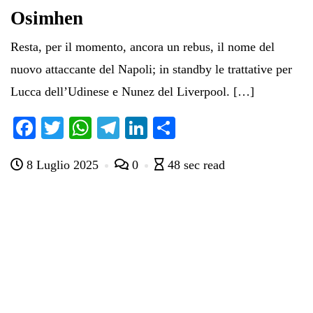
Osimhen
Resta, per il momento, ancora un rebus, il nome del
nuovo attaccante del Napoli; in standby le trattative per
Lucca dell’Udinese e Nunez del Liverpool. […]
Fa
T
W
Te
Li
C
ce
wi
ha
le
nk
on
8 Luglio 2025
0
48 sec read
bo
tte
ts
gr
ed
di
ok
r
A
a
In
vi
pp
m
di