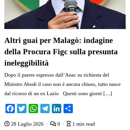
Altri guai per Malagò: indagine
della Procura Figc sulla presunta
ineleggibilità
Dopo il parere espresso dall’Anac su richiesta del
Ministro Abodi il caso non è ancora chiuso, tutto nasce
dal ricorso di un ex Lazio Questi sono giorni […]
Fa
T
W
Te
Li
C
ce
wi
ha
le
nk
on
28 Luglio 2026
0
1 min read
bo
tte
ts
gr
ed
di