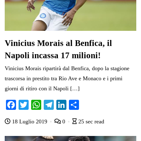
Vinicius Morais al Benfica, il
Napoli incassa 17 milioni!
Vinicius Morais ripartirà dal Benfica, dopo la stagione
trascorsa in prestito tra Rio Ave e Monaco e i primi
giorni di ritiro con il Napoli […]
Fa
T
W
Te
Li
C
ce
wi
ha
le
nk
on
18 Luglio 2019
0
25 sec read
bo
tte
ts
gr
ed
di
ok
r
A
a
In
vi