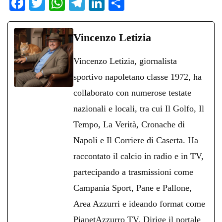
Fa
T
W
Te
Li
C
ce
wi
ha
le
nk
on
bo
tte
ts
gr
ed
di
Vincenzo Letizia
ok
r
A
a
In
vi
Vincenzo Letizia, giornalista
pp
m
di
sportivo napoletano classe 1972, ha
collaborato con numerose testate
nazionali e locali, tra cui Il Golfo, Il
Tempo, La Verità, Cronache di
Napoli e Il Corriere di Caserta. Ha
raccontato il calcio in radio e in TV,
partecipando a trasmissioni come
Campania Sport, Pane e Pallone,
Area Azzurri e ideando format come
PianetAzzurro TV. Dirige il portale