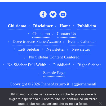
Chi siamo
Disclaimer
Home
Pubblicità
Chi siamo
Contact Us
Dove trovare PianetAzzurro
Events Calendar
Left Sidebar
Newsletter
Newsletter
No Sidebar Content Centered
No Sidebar Full Width
Pubblicità
Right Sidebar
Sample Page
Copyright ©2026 PianetAzzurro.it, aggiornamenti
costanti sul Calcio Napoli e sul mondo del betting . All
Utilizziamo i cookie per essere sicuri che tu possa avere la
rights reserved.
Powered by
WordPress
&
Designed by
migliore esperienza sul nostro sito. Se continui ad utilizzare
questo sito noi assumiamo che tu ne sia felice.