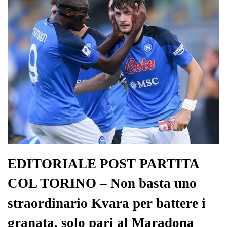
pp
m
di
EDITORIALE POST PARTITA
COL TORINO – Non basta uno
straordinario Kvara per battere i
granata, solo pari al Maradona