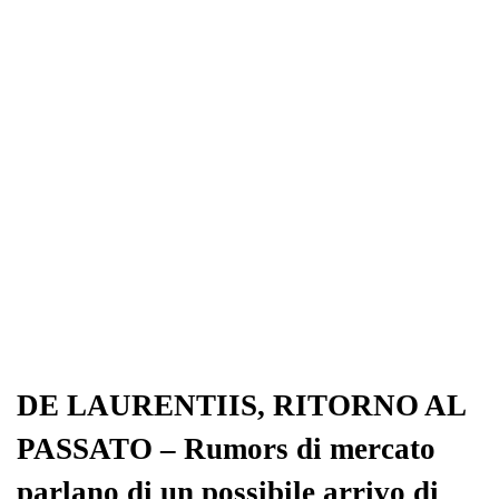
ok
r
A
a
In
vi
pp
m
di
DE LAURENTIIS, RITORNO AL
PASSATO – Rumors di mercato
parlano di un possibile arrivo di