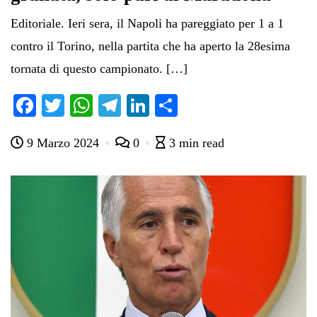
Editoriale. Ieri sera, il Napoli ha pareggiato per 1 a 1
contro il Torino, nella partita che ha aperto la 28esima
tornata di questo campionato. […]
Fa
T
W
Te
Li
C
ce
wi
ha
le
nk
on
9 Marzo 2024
0
3 min read
bo
tte
ts
gr
ed
di
ok
r
A
a
In
vi
pp
m
di