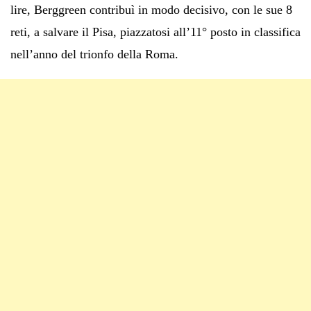
lire, Berggreen contribuì in modo decisivo, con le sue 8
reti, a salvare il Pisa, piazzatosi all’11° posto in classifica
nell’anno del trionfo della Roma.