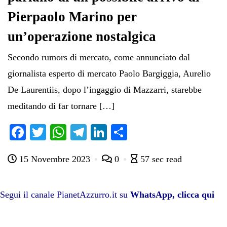
Pierpaolo Marino per
un’operazione nostalgica
Secondo rumors di mercato, come annunciato dal
giornalista esperto di mercato Paolo Bargiggia, Aurelio
De Laurentiis, dopo l’ingaggio di Mazzarri, starebbe
meditando di far tornare […]
Fa
T
W
Te
Li
C
ce
wi
ha
le
nk
on
15 Novembre 2023
0
57 sec read
bo
tte
ts
gr
ed
di
ok
r
A
a
In
vi
pp
m
di
Segui il canale PianetAzzurro.it su
WhatsApp, clicca qui