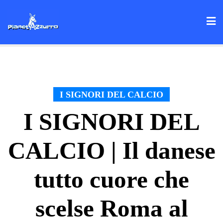
Skip
to
content
I SIGNORI DEL CALCIO
I SIGNORI DEL
CALCIO | Il danese
tutto cuore che
scelse Roma al