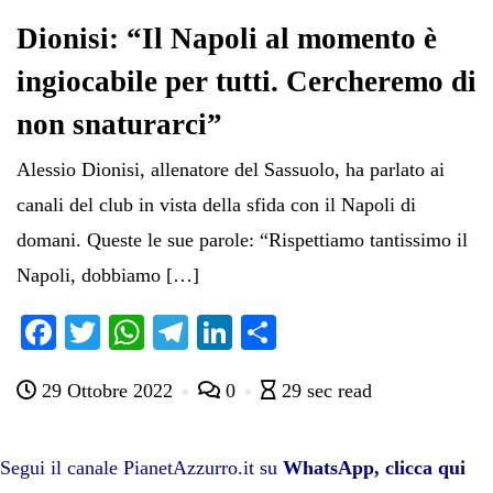
Dionisi: “Il Napoli al momento è
ingiocabile per tutti. Cercheremo di
non snaturarci”
Alessio Dionisi, allenatore del Sassuolo, ha parlato ai
canali del club in vista della sfida con il Napoli di
domani. Queste le sue parole: “Rispettiamo tantissimo il
Napoli, dobbiamo […]
Fa
T
W
Te
Li
C
ce
wi
ha
le
nk
on
29 Ottobre 2022
0
29 sec read
bo
tte
ts
gr
ed
di
ok
r
A
a
In
vi
pp
m
di
Segui il canale PianetAzzurro.it su
WhatsApp, clicca qui