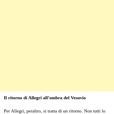
Il ritorno di Allegri all’ombra del Vesuvio
Per Allegri, peraltro, si tratta di un ritorno. Non tutti lo