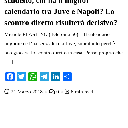
scudetto, chi ha il miglior
calendario tra Juve e Napoli? Lo
scontro diretto risulterà decisivo?
Michele PLASTINO (Teleroma 56) – Il calendario
migliore ce l’ha senz’altro la Juve, soprattutto perchè
può giocarsi lo scontro diretto in casa. Penso proprio che
[…]
Fa
T
W
Te
Li
C
ce
wi
ha
le
nk
on
21 Marzo 2018
0
6 min read
bo
tte
ts
gr
ed
di
ok
r
A
a
In
vi
pp
m
di