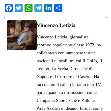
Fa
T
W
Te
Li
C
ce
wi
ha
le
nk
on
bo
tte
ts
gr
ed
di
Vincenzo Letizia
ok
r
A
a
In
vi
Vincenzo Letizia, giornalista
pp
m
di
sportivo napoletano classe 1972, ha
collaborato con numerose testate
nazionali e locali, tra cui Il Golfo, Il
Tempo, La Verità, Cronache di
Napoli e Il Corriere di Caserta. Ha
raccontato il calcio in radio e in TV,
partecipando a trasmissioni come
Campania Sport, Pane e Pallone,
Area Azzurri e ideando format come