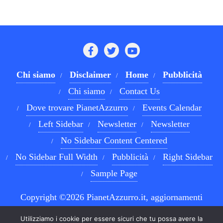
Chi siamo
Disclaimer
Home
Pubblicità
Chi siamo
Contact Us
Dove trovare PianetAzzurro
Events Calendar
Left Sidebar
Newsletter
Newsletter
No Sidebar Content Centered
No Sidebar Full Width
Pubblicità
Right Sidebar
Sample Page
Copyright ©2026 PianetAzzurro.it, aggiornamenti
costanti sul Calcio Napoli e sul mondo del betting . All
Utilizziamo i cookie per essere sicuri che tu possa avere la