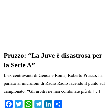
Pruzzo: “La Juve è disastrosa per
la Serie A”
L’ex centravanti di Genoa e Roma, Roberto Pruzzo, ha
parlato ai microfoni di Radio Radio facendo il punto sul
campionato. “Gli arbitri ne han combinate più di […]
Fa
T
W
Te
Li
C