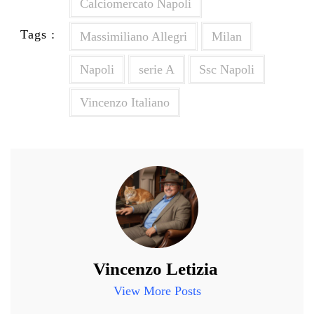
Calciomercato Napoli
Tags :
Massimiliano Allegri
Milan
Napoli
serie A
Ssc Napoli
Vincenzo Italiano
Vincenzo Letizia
View More Posts