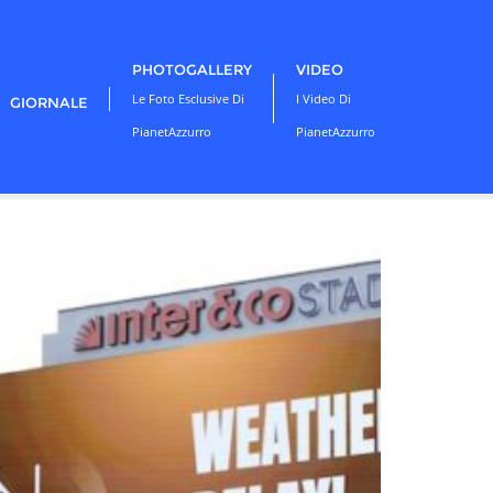
PHOTOGALLERY
VIDEO
Le Foto Esclusive Di
I Video Di
GIORNALE
PianetAzzurro
PianetAzzurro