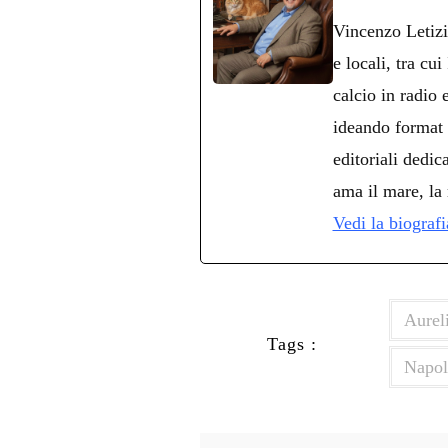
ok
r
A
a
In
v
Vincenzo Letizi
pp
m
d
e locali, tra cu
calcio in radio
ideando format 
editoriali dedica
ama il mare, la 
Vedi la biograf
Aureli
Tags :
Napol