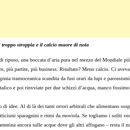
troppo stroppia e il calcio muore di noia
di riposo, una boccata d’aria pura nel mezzo del Mondiale più
dre, più partite, più business. Risultato? Meno calcio. Ci avev
onia transoceanica scandita da fusi orari da lupi e parossismi
talico e poi rinvviate per due schizzi d’acqua, manco fossimo
 di idee. Al di là dei tanti orrori arbitrali che alimentano sospe
ticismi sparagnini e ritmi da moviola. Se togliamo i soliti vecch
ammina ancora sulle acque dove gli altri affogano – resta il nu