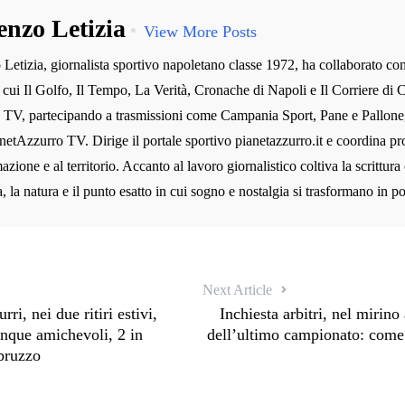
enzo Letizia
View More Posts
Letizia, giornalista sportivo napoletano classe 1972, ha collaborato co
ra cui Il Golfo, Il Tempo, La Verità, Cronache di Napoli e Il Corriere di C
n TV, partecipando a trasmissioni come Campania Sport, Pane e Pallone
etAzzurro TV. Dirige il portale sportivo pianetazzurro.it e coordina prog
azione e al territorio. Accanto al lavoro giornalistico coltiva la scrittura
 la natura e il punto esatto in cui sogno e nostalgia si trasformano in po
Next Article
i, nei due ritiri estivi,
Inchiesta arbitri, nel mirino
nque amichevoli, 2 in
dell’ultimo campionato: come 
Abruzzo