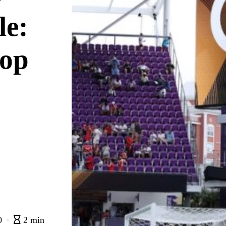
le:
lop
0
2 min