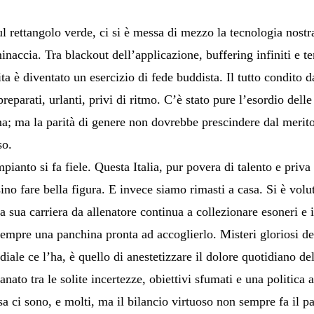
ul rettangolo verde, ci si è messa di mezzo la tecnologia nost
naccia. Tra blackout dell’applicazione, buffering infiniti e t
tita è diventato un esercizio di fede buddista. Il tutto condit
parati, urlanti, privi di ritmo. C’è stato pure l’esordio dell
rma; ma la parità di genere non dovrebbe prescindere dal meri
so.
mpianto si fa fiele. Questa Italia, pur povera di talento e priva
o fare bella figura. E invece siamo rimasti a casa. Si è voluto
la sua carriera da allenatore continua a collezionare esoneri e
sempre una panchina pronta ad accoglierlo. Misteri gloriosi del
le ce l’ha, è quello di anestetizzare il dolore quotidiano de
anato tra le solite incertezze, obiettivi sfumati e una politica
sa ci sono, e molti, ma il bilancio virtuoso non sempre fa il p