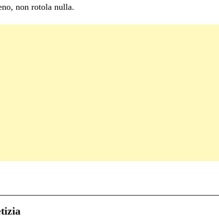
no, non rotola nulla.
C
on
i
tizia