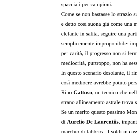
spacciati per campioni.
Come se non bastasse lo strazio s
e detto così suona già come una mi
elefante in salita, seguire una par
semplicemente improponibile: impre
per carità, il progresso non si fe
mediocrità, purtroppo, non ha ses
In questo scenario desolante, il ri
così mediocre avrebbe potuto persin
Rino
Gattuso
, un tecnico che nel
strano allineamento astrale trova 
Se un merito questo pessimo Mondia
di
Aurelio De Laurentiis
, impant
marchio di fabbrica. I soldi in cas