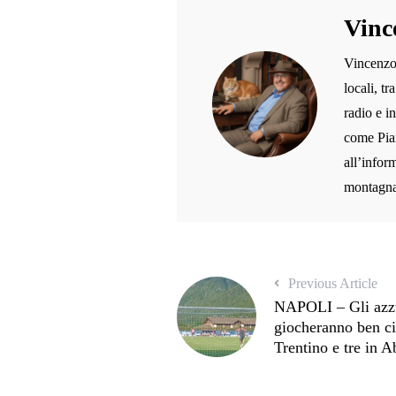
Vinc
Vincenzo 
locali, t
radio e i
come Pian
all’inform
montagna,
Previous Article
NAPOLI – Gli azzurr
giocheranno ben ci
Trentino e tre in 