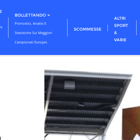
E
BOLLETTANDO
ALTRI
Pronostici, Analisi E
SPORT
ra
SCOMMESSE
&
Statistiche Sui Maggiori
VARIE
Campionati Europei.
6