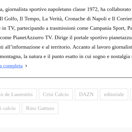
i
a, giornalista sportivo napoletano classe 1972, ha collaborato
i
i Il Golfo, Il Tempo, La Verità, Cronache di Napoli e Il Corrie
 e in TV, partecipando a trasmissioni come Campania Sport, Pa
come PianetAzzurro TV. Dirige il portale sportivo pianetazzur
ti all’informazione e al territorio. Accanto al lavoro giornalist
montagna, la natura e il punto esatto in cui sogno e nostalgia 
ia completa
o de Laurentiis
Crisi Calcio
DAZN
editoriale
i calcio
Rino Gattuso