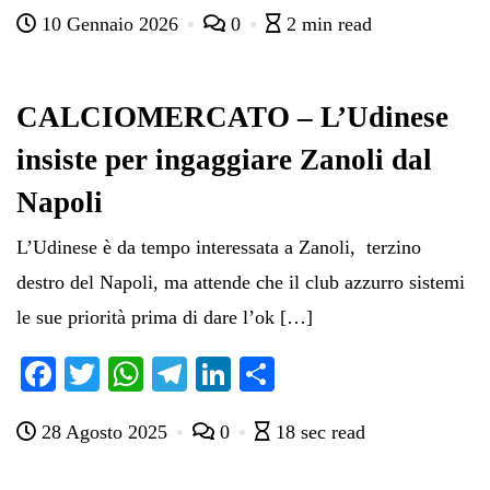
ce
wi
ha
le
nk
on
10 Gennaio 2026
0
2 min read
bo
tte
ts
gr
ed
di
ok
r
A
a
In
vi
pp
m
di
CALCIOMERCATO – L’Udinese
insiste per ingaggiare Zanoli dal
Napoli
L’Udinese è da tempo interessata a Zanoli, terzino
destro del Napoli, ma attende che il club azzurro sistemi
le sue priorità prima di dare l’ok […]
Fa
T
W
Te
Li
C
ce
wi
ha
le
nk
on
28 Agosto 2025
0
18 sec read
bo
tte
ts
gr
ed
di
ok
r
A
a
In
vi