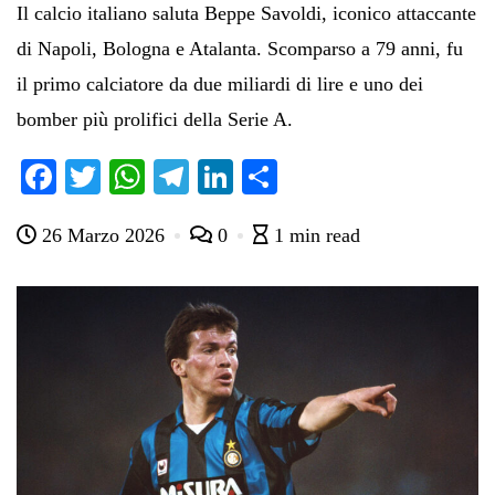
Il calcio italiano saluta Beppe Savoldi, iconico attaccante
di Napoli, Bologna e Atalanta. Scomparso a 79 anni, fu
il primo calciatore da due miliardi di lire e uno dei
bomber più prolifici della Serie A.
Fa
T
W
Te
Li
C
ce
wi
ha
le
nk
on
26 Marzo 2026
0
1 min read
bo
tte
ts
gr
ed
di
ok
r
A
a
In
vi
pp
m
di