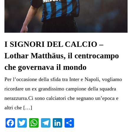
I SIGNORI DEL CALCIO –
Lothar Matthäus, il centrocampo
che governava il mondo
Per l’occasione della sfida tra Inter e Napoli, vogliamo
ricordare un ex grandissimo campione della squadra
nerazzurra.Ci sono calciatori che segnano un’epoca e
altri che […]
Fa
T
W
Te
Li
C