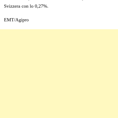
Svizzera con lo 0,27%.
EMT/Agipro