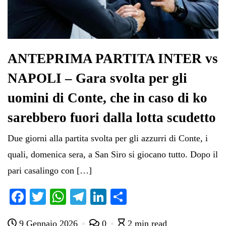
ANTEPRIMA PARTITA INTER vs
NAPOLI – Gara svolta per gli
uomini di Conte, che in caso di ko
sarebbero fuori dalla lotta scudetto
Due giorni alla partita svolta per gli azzurri di Conte, i
quali, domenica sera, a San Siro si giocano tutto. Dopo il
pari casalingo con […]
Fa
T
W
Te
Li
C
ce
wi
ha
le
nk
on
9 Gennaio 2026
0
2 min read