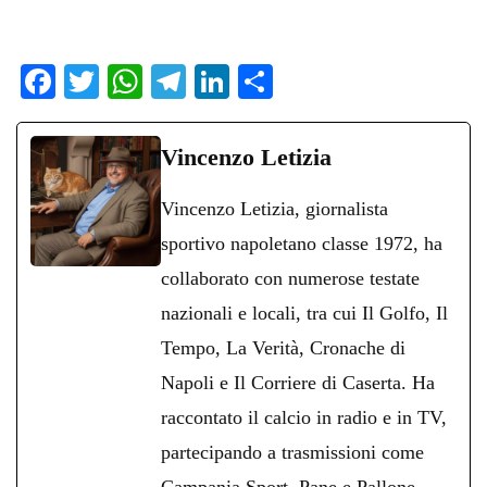
Fa
T
W
Te
Li
C
ce
wi
ha
le
nk
on
bo
tte
ts
gr
ed
di
Vincenzo Letizia
ok
r
A
a
In
vi
Vincenzo Letizia, giornalista
pp
m
di
sportivo napoletano classe 1972, ha
collaborato con numerose testate
nazionali e locali, tra cui Il Golfo, Il
Tempo, La Verità, Cronache di
Napoli e Il Corriere di Caserta. Ha
raccontato il calcio in radio e in TV,
partecipando a trasmissioni come
Campania Sport, Pane e Pallone,