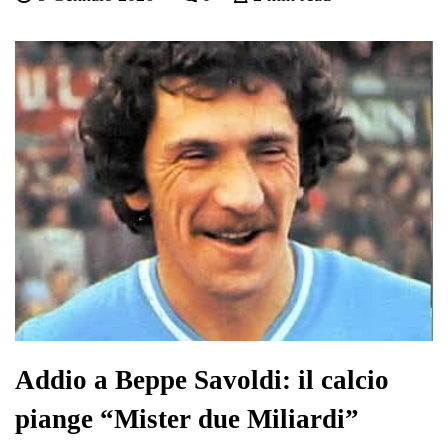
bo
tte
ts
gr
ed
di
ok
r
A
a
In
vi
pp
m
di
Addio a Beppe Savoldi: il calcio
piange “Mister due Miliardi”