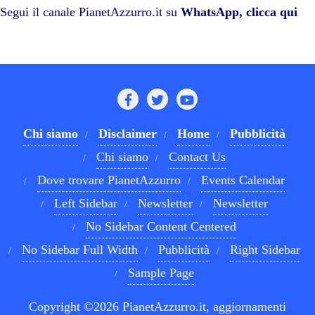
pp
m
di
Segui il canale PianetAzzurro.it su
WhatsApp, clicca qui
Chi siamo
Disclaimer
Home
Pubblicità
Chi siamo
Contact Us
Dove trovare PianetAzzurro
Events Calendar
Left Sidebar
Newsletter
Newsletter
No Sidebar Content Centered
No Sidebar Full Width
Pubblicità
Right Sidebar
Sample Page
Copyright ©2026 PianetAzzurro.it, aggiornamenti