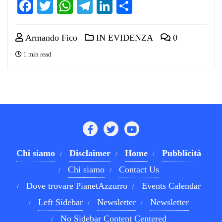
Facebook
Twitter
WhatsApp
Telegram
LinkedIn
Condividi
Armando Fico
IN EVIDENZA
0
1 min read
Chi siamo
Disclaimer
Home
Pubblicità
Chi siamo
Contact Us
Dove trovare PianetAzzurro
Events Calendar
Left Sidebar
Newsletter
Newsletter
No Sidebar Content Centered