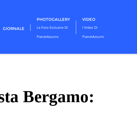
PHOTOGALLERY
VIDEO
Le Foto Esclusive Di
I Video Di
GIORNALE
PianetAzzurro
PianetAzzurro
ista Bergamo: