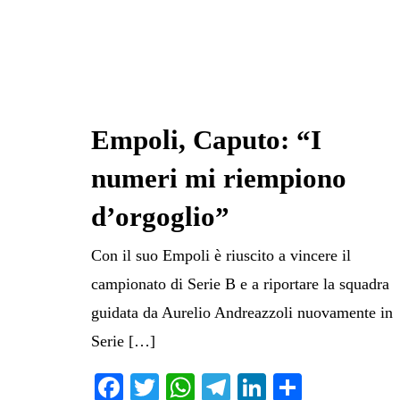
Empoli, Caputo: “I
numeri mi riempiono
d’orgoglio”
Con il suo Empoli è riuscito a vincere il
campionato di Serie B e a riportare la squadra
guidata da Aurelio Andreazzoli nuovamente in
Serie […]
Fa
T
W
Te
Li
C