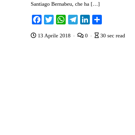
Santiago Bernabeu, che ha […]
Fa
T
W
Te
Li
C
ce
wi
ha
le
nk
on
13 Aprile 2018
0
30 sec read
bo
tte
ts
gr
ed
di
ok
r
A
a
In
vi
pp
m
di