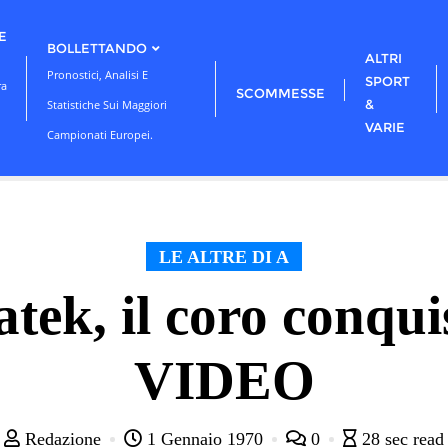
E
BOLLETTANDO
ALTRI
Pronostici, Analisi E
SPORT
ra
SCOMMESSE
&
Statistiche Sui Maggiori
VARIE
Campionati Europei.
LE ALTRE DI A
ek, il coro conqu
VIDEO
Redazione
1 Gennaio 1970
0
28 sec read