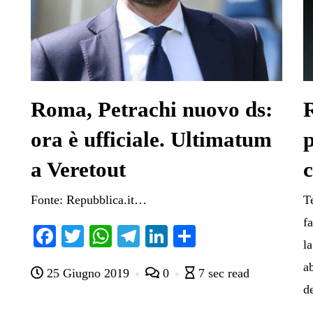
Roma, Petrachi nuovo ds:
ora è ufficiale. Ultimatum
p
a Veretout
c
Fonte: Repubblica.it…
T
f
Fa
T
W
Te
Li
C
la
ce
wi
ha
le
nk
on
a
25 Giugno 2019
0
7 sec read
bo
tte
ts
gr
ed
di
d
ok
r
A
a
In
vi