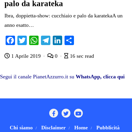
palo da karateka
Ibra, doppietta-show: cucchiaio e palo da karatekaA un
anno esatto…
Fa
T
W
Te
Li
C
ce
wi
ha
le
nk
on
1 Aprile 2019
0
16 sec read
bo
tte
ts
gr
ed
di
ok
r
A
a
In
vi
pp
m
di
Segui il canale PianetAzzurro.it su
WhatsApp, clicca qui
Chi siamo
Disclaimer
Home
Pubblicità