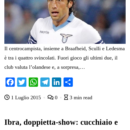
Il centrocampista, insieme a Braafheid, Sculli e Ledesma
è tra i quattro svincolati. Fuori gioco gli ultimi due, il
club valuta l’olandese e, a sorpresa,…
Fa
T
W
Te
Li
C
ce
wi
ha
le
nk
on
1 Luglio 2015
0
3 min read
bo
tte
ts
gr
ed
di
ok
r
A
a
In
vi
pp
m
di
Ibra, doppietta-show: cucchiaio e