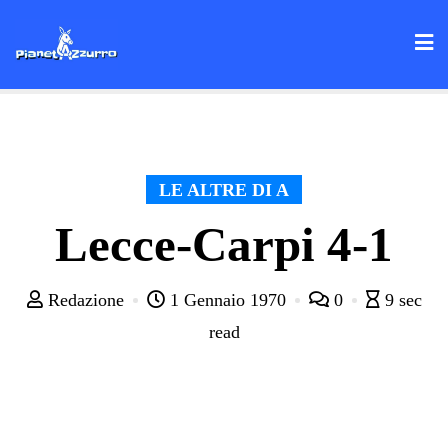
Skip
to
content
LE ALTRE DI A
Lecce-Carpi 4-1
Redazione
1 Gennaio 1970
0
9 sec
read