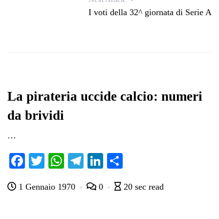
I voti della 32^ giornata di Serie A
La pirateria uccide calcio: numeri
da brividi
…
Fa
T
W
Te
Li
C
ce
wi
ha
le
nk
on
1 Gennaio 1970
0
20 sec read
bo
tte
ts
gr
ed
di
ok
r
A
a
In
vi