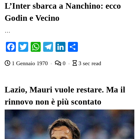
pp
m
di
L’Inter sbarca a Nanchino: ecco
Godin e Vecino
…
Fa
T
W
Te
Li
C
ce
wi
ha
le
nk
on
1 Gennaio 1970
0
3 sec read
bo
tte
ts
gr
ed
di
ok
r
A
a
In
vi
pp
m
di
Lazio, Mauri vuole restare. Ma il
rinnovo non è più scontato