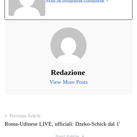
pp
m
di
Redazione
View More Posts
Previous Article
Roma-Udinese LIVE, ufficiali: Dzeko-Schick dal 1′
Next Article