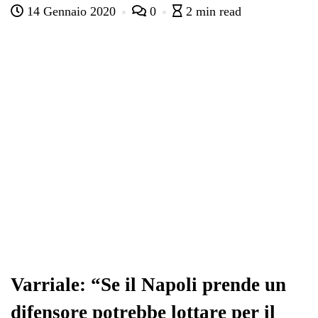
14 Gennaio 2020
0
2 min read
bo
tte
ts
gr
ed
di
ok
r
A
a
In
vi
pp
m
di
Varriale: “Se il Napoli prende un
difensore potrebbe lottare per il