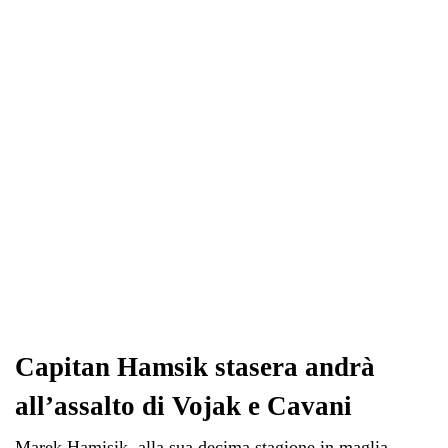
ok
r
A
a
In
vi
pp
m
di
Capitan Hamsik stasera andrà
all’assalto di Vojak e Cavani
Marek Hamisik, alla sua decima stagione in maglia