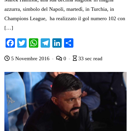
azzurra, simbolo del Napoli, martedì, in Turchia, in
Champions League, ha realizzato il gol numero 102 con
[…]
Fa
T
W
Te
Li
C
ce
wi
ha
le
nk
on
5 Novembre 2016
0
33 sec read
bo
tte
ts
gr
ed
di
ok
r
A
a
In
vi
pp
m
di