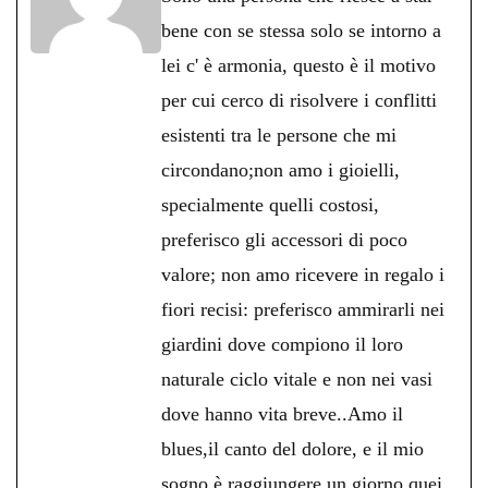
pp
m
di
bene con se stessa solo se intorno a
lei c' è armonia, questo è il motivo
per cui cerco di risolvere i conflitti
esistenti tra le persone che mi
circondano;non amo i gioielli,
specialmente quelli costosi,
preferisco gli accessori di poco
valore; non amo ricevere in regalo i
fiori recisi: preferisco ammirarli nei
giardini dove compiono il loro
naturale ciclo vitale e non nei vasi
dove hanno vita breve..Amo il
blues,il canto del dolore, e il mio
sogno è raggiungere un giorno quei