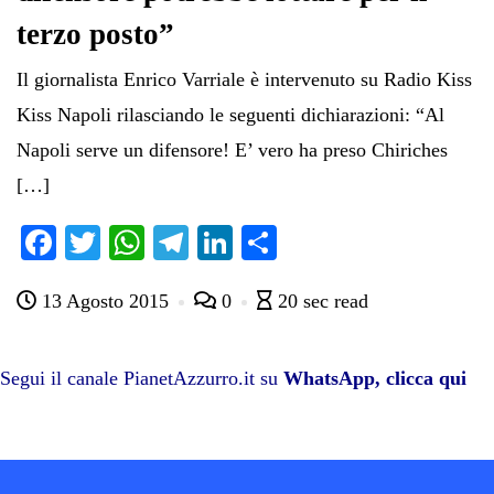
terzo posto”
Il giornalista Enrico Varriale è intervenuto su Radio Kiss
Kiss Napoli rilasciando le seguenti dichiarazioni: “Al
Napoli serve un difensore! E’ vero ha preso Chiriches
[…]
Fa
T
W
Te
Li
C
ce
wi
ha
le
nk
on
13 Agosto 2015
0
20 sec read
bo
tte
ts
gr
ed
di
ok
r
A
a
In
vi
pp
m
di
Segui il canale PianetAzzurro.it su
WhatsApp, clicca qui