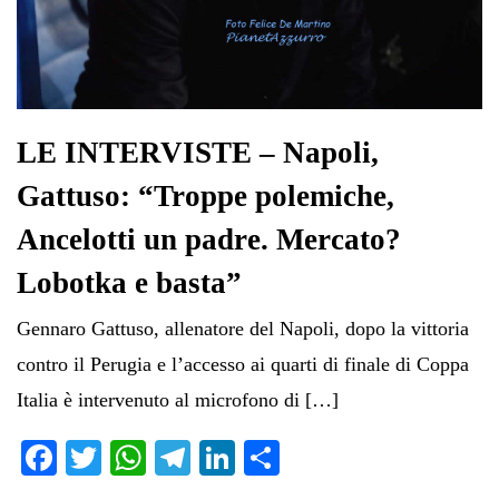
LE INTERVISTE – Napoli,
Gattuso: “Troppe polemiche,
Ancelotti un padre. Mercato?
Lobotka e basta”
Gennaro Gattuso, allenatore del Napoli, dopo la vittoria
contro il Perugia e l’accesso ai quarti di finale di Coppa
Italia è intervenuto al microfono di […]
Fa
T
W
Te
Li
C
ce
wi
ha
le
nk
on