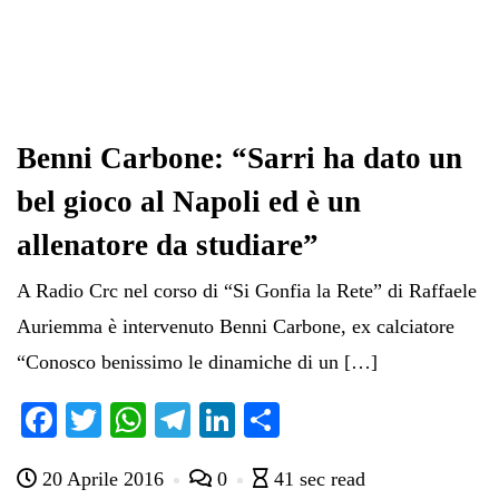
Benni Carbone: “Sarri ha dato un
bel gioco al Napoli ed è un
allenatore da studiare”
A Radio Crc nel corso di “Si Gonfia la Rete” di Raffaele
Auriemma è intervenuto Benni Carbone, ex calciatore
“Conosco benissimo le dinamiche di un […]
Fa
T
W
Te
Li
C
ce
wi
ha
le
nk
on
20 Aprile 2016
0
41 sec read
bo
tte
ts
gr
ed
di