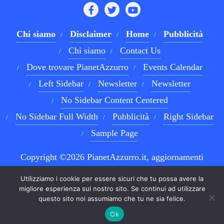
Chi siamo
Disclaimer
Home
Pubblicità
Chi siamo
Contact Us
Dove trovare PianetAzzurro
Events Calendar
Left Sidebar
Newsletter
Newsletter
No Sidebar Content Centered
No Sidebar Full Width
Pubblicità
Right Sidebar
Sample Page
Copyright ©2026 PianetAzzurro.it, aggiornamenti
costanti sul Calcio Napoli e sul mondo del betting . All
Utilizziamo i cookie per essere sicuri che tu possa avere la
rights reserved.
Powered by
WordPress
&
Designed by
migliore esperienza sul nostro sito. Se continui ad utilizzare
questo sito noi assumiamo che tu ne sia felice.
Bizberg Themes
Ok