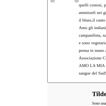
quelli costosi, 
ammirarli nei g
il blues,il cant
Amo gli indiani 
campanilista, na
e sono vegetari
penna in mano an
Associazione Cu
AMO LA MIA NAPO
sangue del Sud
Tild
Sono una 