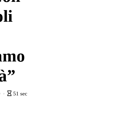
li
iamo
rà”
0
51 sec