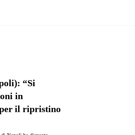
oli): “Si
oni in
r il ripristino