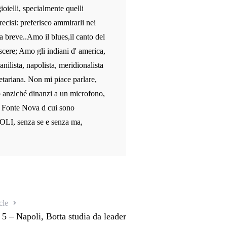
ioielli, specialmente quelli
recisi: preferisco ammirarli nei
a breve..Amo il blues,il canto del
scere; Amo gli indiani d' america,
anilista, napolista, meridionalista
etariana. Non mi piace parlare,
o anziché dinanzi a un microfono,
le Fonte Nova d cui sono
OLI, senza se e senza ma,
cle
 5 – Napoli, Botta studia da leader