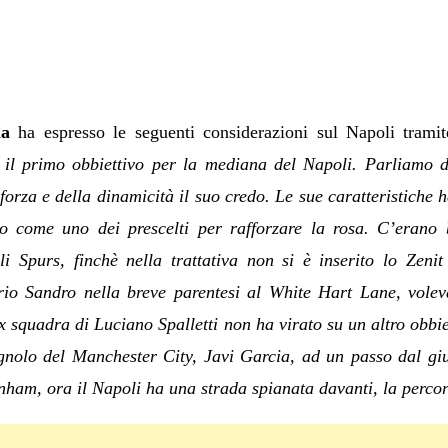
ma
ha espresso le seguenti considerazioni sul Napoli tramite
il primo obbiettivo per la mediana del Napoli. Parliamo d
orza e della dinamicità il suo credo. Le sue caratteristiche 
o come uno dei prescelti per rafforzare la rosa. C’erano b
li Spurs, finchè nella trattativa non si è inserito lo Zeni
io Sandro nella breve parentesi al White Hart Lane, volev
ex squadra di Luciano Spalletti non ha virato su un altro obbie
pagnolo del Manchester City, Javi Garcia, ad un passo dal g
enham, ora il Napoli ha una strada spianata davanti, la perco