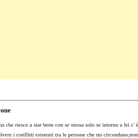
C
on
i
vone
i
 che riesce a star bene con se stessa solo se intorno a lei c' 
i
olvere i conflitti esistenti tra le persone che mi circondano;no