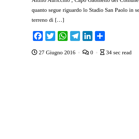
Attilio Auricchio , Capo Gabinetto del Comune
quanto segue riguardo lo Stadio San Paolo in se
terreno di […]
Fa
T
W
Te
Li
C
ce
wi
ha
le
nk
on
27 Giugno 2016
0
34 sec read
bo
tte
ts
gr
ed
di
ok
r
A
a
In
vi
pp
m
di