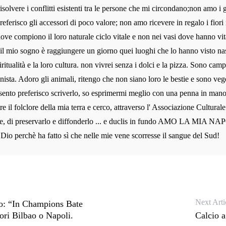
risolvere i conflitti esistenti tra le persone che mi circondano;non amo i g
preferisco gli accessori di poco valore; non amo ricevere in regalo i fiori 
dove compiono il loro naturale ciclo vitale e non nei vasi dove hanno vit
 il mio sogno è raggiungere un giorno quei luoghi che lo hanno visto na
iritualità e la loro cultura. non vivrei senza i dolci e la pizza. Sono camp
nista. Adoro gli animali, ritengo che non siano loro le bestie e sono veg
sento preferisco scriverlo, so esprimermi meglio con una penna in man
re il folclore della mia terra e cerco, attraverso l' Associazione Cultura
e, di preservarlo e diffonderlo ... e duclis in fundo AMO LA MIA NAP
 Dio perchè ha fatto sì che nelle mie vene scorresse il sangue del Sud!
Next Arti
zo: “In Champions Bate
ori Bilbao o Napoli.
Calcio a