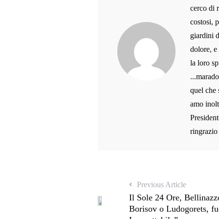
cerco di 
costosi, 
giardini 
dolore, e
la loro sp
...marado
quel che 
amo inolt
President
ringrazio
Previous Article
Il Sole 24 Ore, Bellinaz
Borisov o Ludogorets, fu