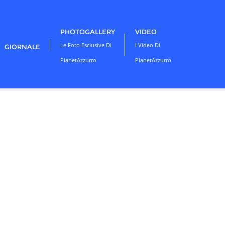
PHOTOGALLERY
VIDEO
Le Foto Esclusive Di
I Video Di
GIORNALE
PianetAzzurro
PianetAzzurro