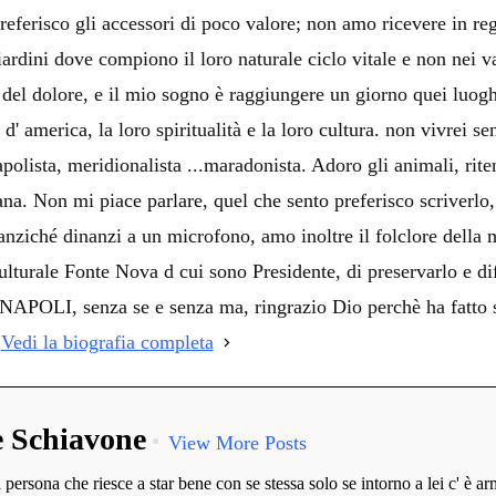
preferisco gli accessori di poco valore; non amo ricevere in rega
iardini dove compiono il loro naturale ciclo vitale e non nei
o del dolore, e il mio sogno è raggiungere un giorno quei luog
d' america, la loro spiritualità e la loro cultura. non vivrei se
polista, meridionalista ...maradonista. Adoro gli animali, rite
ana. Non mi piace parlare, quel che sento preferisco scriverl
ziché dinanzi a un microfono, amo inoltre il folclore della mi
lturale Fonte Nova d cui sono Presidente, di preservarlo e dif
LI, senza se e senza ma, ringrazio Dio perchè ha fatto sì 
!
Vedi la biografia completa
e Schiavone
View More Posts
persona che riesce a star bene con se stessa solo se intorno a lei c' è ar