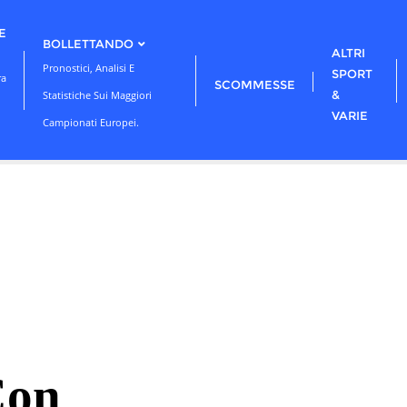
E
BOLLETTANDO
ALTRI
Pronostici, Analisi E
SPORT
ra
SCOMMESSE
&
Statistiche Sui Maggiori
VARIE
Campionati Europei.
Con