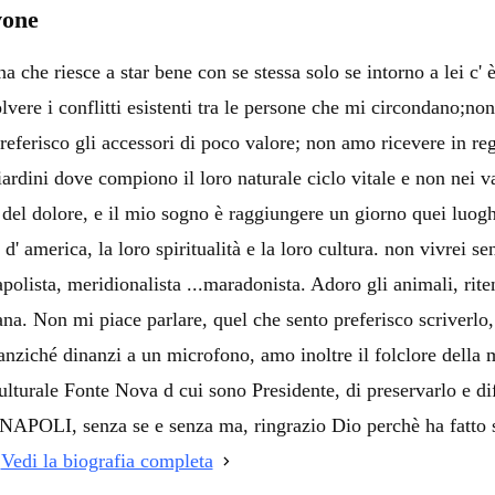
i
vone
i
 che riesce a star bene con se stessa solo se intorno a lei c' 
i
olvere i conflitti esistenti tra le persone che mi circondano;no
preferisco gli accessori di poco valore; non amo ricevere in rega
iardini dove compiono il loro naturale ciclo vitale e non nei
o del dolore, e il mio sogno è raggiungere un giorno quei luog
d' america, la loro spiritualità e la loro cultura. non vivrei se
polista, meridionalista ...maradonista. Adoro gli animali, rite
ana. Non mi piace parlare, quel che sento preferisco scriverl
ziché dinanzi a un microfono, amo inoltre il folclore della mi
lturale Fonte Nova d cui sono Presidente, di preservarlo e dif
LI, senza se e senza ma, ringrazio Dio perchè ha fatto sì 
!
Vedi la biografia completa