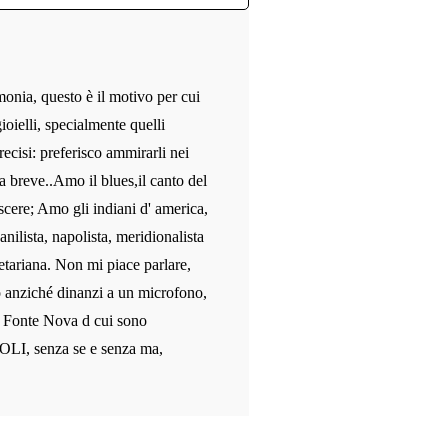
monia, questo è il motivo per cui
ioielli, specialmente quelli
recisi: preferisco ammirarli nei
a breve..Amo il blues,il canto del
scere; Amo gli indiani d' america,
anilista, napolista, meridionalista
etariana. Non mi piace parlare,
o anziché dinanzi a un microfono,
le Fonte Nova d cui sono
OLI, senza se e senza ma,