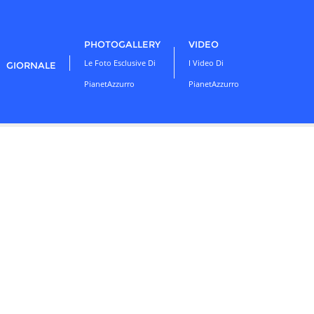
PHOTOGALLERY
VIDEO
Le Foto Esclusive Di
I Video Di
GIORNALE
PianetAzzurro
PianetAzzurro