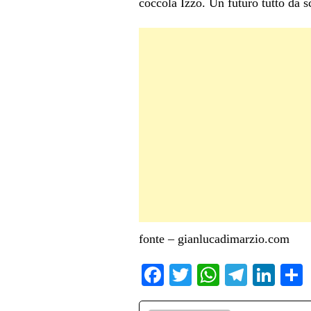
coccola Izzo. Un futuro tutto da s
fonte – gianlucadimarzio.com
Fa
T
W
Te
Li
ce
wi
ha
le
nk