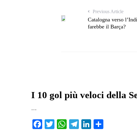
Previous Article
Catalogna verso l’Ind
farebbe il Barça?
I 10 gol più veloci della 
…
Fa
T
W
Te
Li
C
ce
wi
ha
le
nk
on