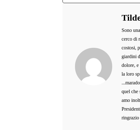
Tild
Sono una 
cerco di 
costosi, 
giardini 
dolore, e
la loro sp
...marado
quel che 
amo inolt
President
ringrazio