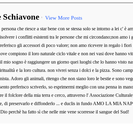
e Schiavone
View More Posts
persona che riesce a star bene con se stessa solo se intorno a lei c' è ar
risolvere i conflitti esistenti tra le persone che mi circondano;non amo i g
preferisco gli accessori di poco valore; non amo ricevere in regalo i fiori 
dove compiono il loro naturale ciclo vitale e non nei vasi dove hanno vit
 il mio sogno è raggiungere un giorno quei luoghi che lo hanno visto na
iritualità e la loro cultura. non vivrei senza i dolci e la pizza. Sono camp
nista. Adoro gli animali, ritengo che non siano loro le bestie e sono veg
sento preferisco scriverlo, so esprimermi meglio con una penna in man
re il folclore della mia terra e cerco, attraverso l' Associazione Cultura
e, di preservarlo e diffonderlo ... e duclis in fundo AMO LA MIA NAP
 Dio perchè ha fatto sì che nelle mie vene scorresse il sangue del Sud!