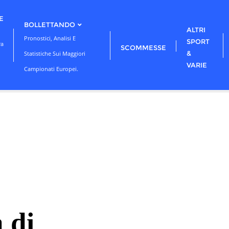
E
BOLLETTANDO
ALTRI
Pronostici, Analisi E
SPORT
ra
SCOMMESSE
&
Statistiche Sui Maggiori
VARIE
Campionati Europei.
 di