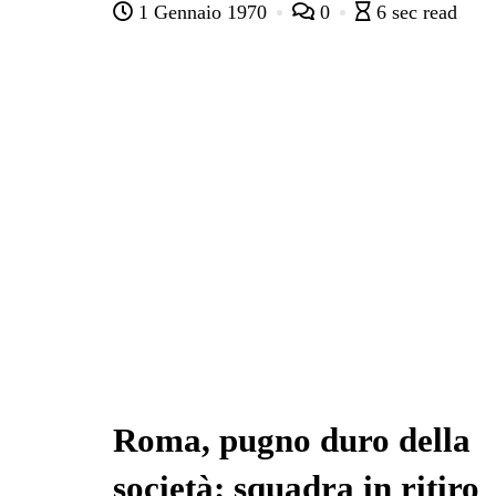
1 Gennaio 1970
0
6 sec read
bo
tte
ts
gr
ed
di
ok
r
A
a
In
vi
pp
m
di
Roma, pugno duro della
società: squadra in ritiro