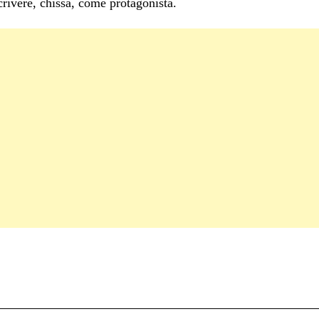
crivere, chissà, come protagonista.
C
on