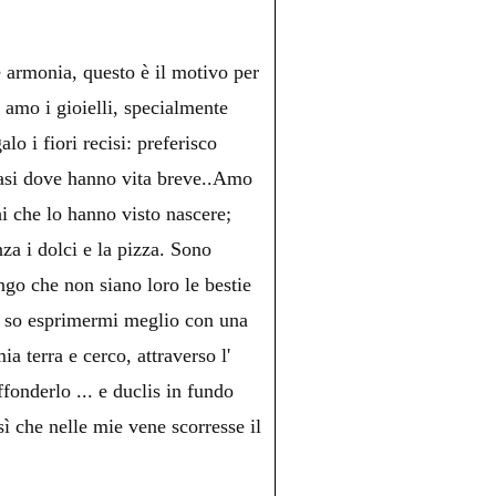
è armonia, questo è il motivo per
n amo i gioielli, specialmente
lo i fiori recisi: preferisco
 vasi dove hanno vita breve..Amo
hi che lo hanno visto nascere;
nza i dolci e la pizza. Sono
ngo che non siano loro le bestie
o, so esprimermi meglio con una
a terra e cerco, attraverso l'
fonderlo ... e duclis in fundo
che nelle mie vene scorresse il