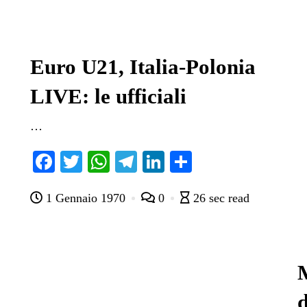
Euro U21, Italia-Polonia
LIVE: le ufficiali
…
Fa
T
W
Te
Li
C
ce
wi
ha
le
nk
on
1 Gennaio 1970
0
26 sec read
bo
tte
ts
gr
ed
di
ok
r
A
a
In
vi
pp
m
di
M
d