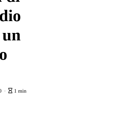
rdio
’ un
to
0
1 min