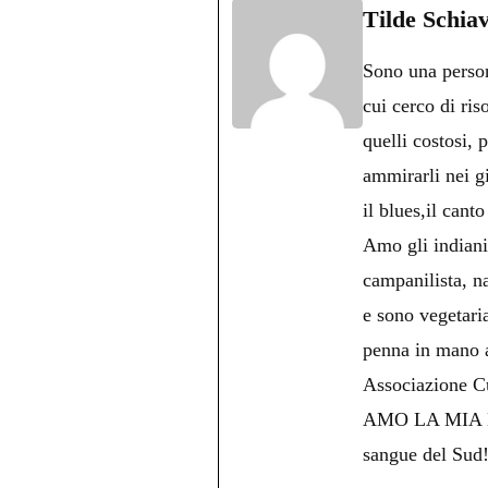
bo
tte
ts
gr
ed
d
Tilde Schia
ok
r
A
a
In
v
Sono una persona
pp
m
d
cui cerco di ris
quelli costosi, 
ammirarli nei g
il blues,il cant
Amo gli indiani 
campanilista, na
e sono vegetari
penna in mano an
Associazione Cu
AMO LA MIA NAPO
sangue del Sud