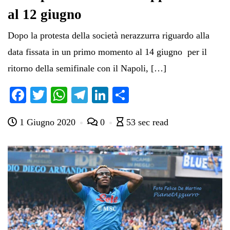
al 12 giugno
Dopo la protesta della società nerazzurra riguardo alla
data fissata in un primo momento al 14 giugno per il
ritorno della semifinale con il Napoli, […]
Fa
T
W
Te
Li
C
ce
wi
ha
le
nk
on
1 Giugno 2020
0
53 sec read
bo
tte
ts
gr
ed
di
ok
r
A
a
In
vi
pp
m
di