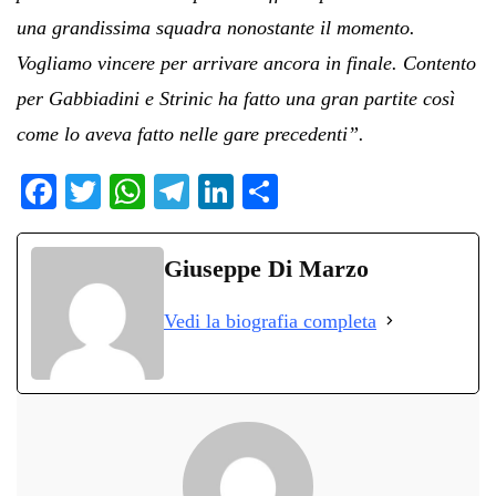
una grandissima squadra nonostante il momento.
Vogliamo vincere per arrivare ancora in finale. Contento
per Gabbiadini e Strinic ha fatto una gran partite così
come lo aveva fatto nelle gare precedenti”.
Fa
T
W
Te
Li
C
ce
wi
ha
le
nk
on
bo
tte
ts
gr
ed
di
Giuseppe Di Marzo
ok
r
A
a
In
vi
Vedi la biografia completa
pp
m
di