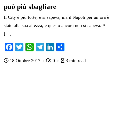
può più sbagliare
Il City è più forte, e si sapeva, ma il Napoli per un’ora è
stato alla sua altezza, e questo ancora non si sapeva. A
[…]
Fa
T
W
Te
Li
C
ce
wi
ha
le
nk
on
18 Ottobre 2017
0
3 min read
bo
tte
ts
gr
ed
di
ok
r
A
a
In
vi
pp
m
di