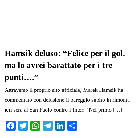
Hamsik deluso: “Felice per il gol,
ma lo avrei barattato per i tre
punti….”
Attraverso il proprio sito ufficiale, Marek Hamsik ha
commentato con delusione il pareggio subito in rimonta
ieri sera al San Paolo contro l’Inter: “Nel primo […]
Fa
T
W
Te
Li
C
ce
wi
ha
le
nk
on