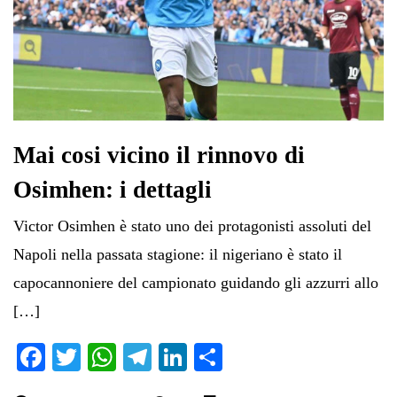
Mai cosi vicino il rinnovo di
Osimhen: i dettagli
Victor Osimhen è stato uno dei protagonisti assoluti del
Napoli nella passata stagione: il nigeriano è stato il
capocannoniere del campionato guidando gli azzurri allo
[…]
Fa
T
W
Te
Li
C
ce
wi
ha
le
nk
on