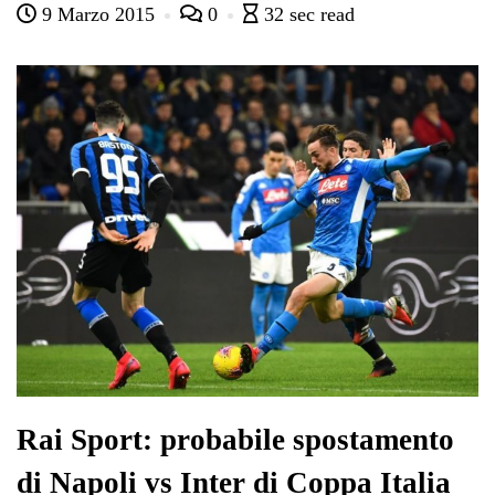
9 Marzo 2015
0
32 sec read
bo
tte
ts
gr
ed
di
ok
r
A
a
In
vi
pp
m
di
Rai Sport: probabile spostamento
di Napoli vs Inter di Coppa Italia