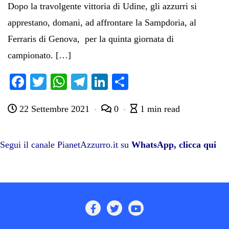
Dopo la travolgente vittoria di Udine, gli azzurri si
apprestano, domani, ad affrontare la Sampdoria, al
Ferraris di Genova, per la quinta giornata di
campionato. […]
Fa
T
W
Te
Li
C
ce
wi
ha
le
nk
on
22 Settembre 2021
0
1 min read
bo
tte
ts
gr
ed
di
ok
r
A
a
In
vi
pp
m
di
Segui il canale PianetAzzurro.it su
WhatsApp, clicca qui