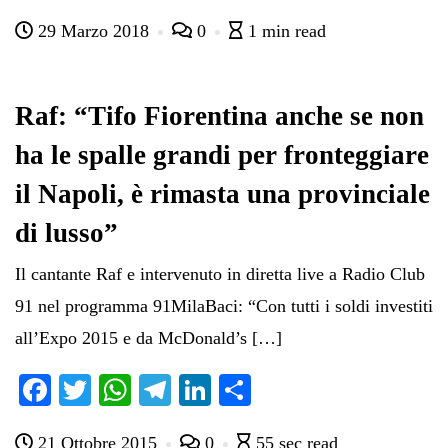
ce
wi
ha
le
nk
on
29 Marzo 2018
0
1 min read
bo
tte
ts
gr
ed
di
ok
r
A
a
In
vi
pp
m
di
Raf: “Tifo Fiorentina anche se non
ha le spalle grandi per fronteggiare
il Napoli, è rimasta una provinciale
di lusso”
Il cantante Raf e intervenuto in diretta live a Radio Club
91 nel programma 91MilaBaci: “Con tutti i soldi investiti
all’Expo 2015 e da McDonald’s […]
Fa
T
W
Te
Li
C
ce
wi
ha
le
nk
on
21 Ottobre 2015
0
55 sec read