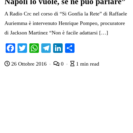
Napoli lo vuole, se ne può parlare”
A Radio Crc nel corso di “Si Gonfia la Rete” di Raffaele
Auriemma è intervenuto Henrique Pompeo, procuratore
di Jackson Martinez “Non è facile adattarsi […]
Fa
T
W
Te
Li
C
ce
wi
ha
le
nk
on
26 Ottobre 2016
0
1 min read
bo
tte
ts
gr
ed
di
ok
r
A
a
In
vi
pp
m
di