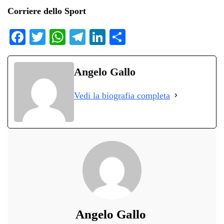
Corriere dello Sport
Fa
T
W
Te
Li
C
ce
wi
ha
le
nk
on
bo
tte
ts
gr
ed
di
Angelo Gallo
ok
r
A
a
In
vi
Vedi la biografia completa
pp
m
di
Angelo Gallo