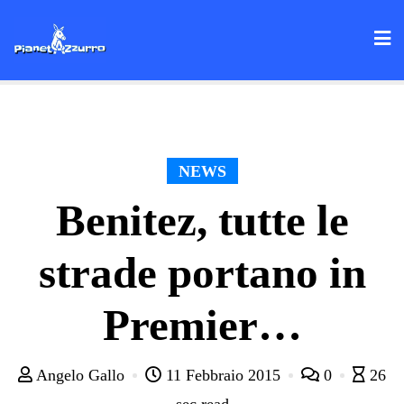
Skip
to
content
NEWS
Benitez, tutte le
strade portano in
Premier…
Angelo Gallo
11 Febbraio 2015
0
26
sec read