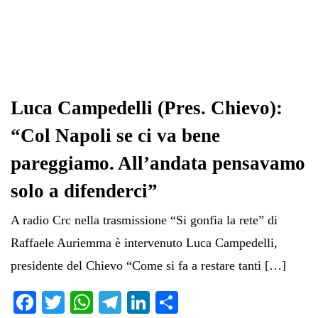
Luca Campedelli (Pres. Chievo):
“Col Napoli se ci va bene
pareggiamo. All’andata pensavamo
solo a difenderci”
A radio Crc nella trasmissione “Si gonfia la rete” di
Raffaele Auriemma è intervenuto Luca Campedelli,
presidente del Chievo “Come si fa a restare tanti […]
Fa
T
W
Te
Li
C