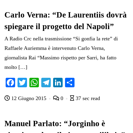
ok
r
A
a
In
vi
pp
m
di
Carlo Verna: “De Laurentiis dovrà
spiegare il progetto del Napoli”
A Radio Crc nella trasmissione “Si gonfia la rete” di
Raffaele Auriemma è intervenuto Carlo Verna,
giornalista Rai “Massimo rispetto per Sarri, ha fatto
molto […]
Fa
T
W
Te
Li
C
ce
wi
ha
le
nk
on
12 Giugno 2015
0
37 sec read
bo
tte
ts
gr
ed
di
ok
r
A
a
In
vi
pp
m
di
Manuel Parlato: “Jorginho è