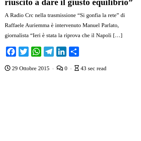
riuscito a dare il giusto equilibrio”
A Radio Crc nella trasmissione “Si gonfia la rete” di
Raffaele Auriemma è intervenuto Manuel Parlato,
giornalista “Ieri è stata la riprova che il Napoli […]
Fa
T
W
Te
Li
C
ce
wi
ha
le
nk
on
29 Ottobre 2015
0
43 sec read
bo
tte
ts
gr
ed
di
ok
r
A
a
In
vi
pp
m
di