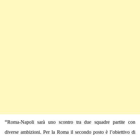
“
Roma-Napoli sarà uno scontro tra due squadre partite con
diverse ambizioni. Per la Roma il secondo posto è l’obiettivo di