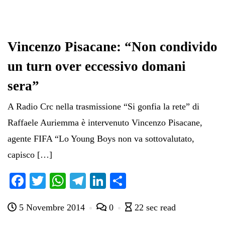
Vincenzo Pisacane: “Non condivido
un turn over eccessivo domani
sera”
A Radio Crc nella trasmissione “Si gonfia la rete” di
Raffaele Auriemma è intervenuto Vincenzo Pisacane,
agente FIFA “Lo Young Boys non va sottovalutato,
capisco […]
Fa
T
W
Te
Li
C
ce
wi
ha
le
nk
on
5 Novembre 2014
0
22 sec read
bo
tte
ts
gr
ed
di