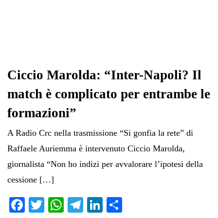
Ciccio Marolda: “Inter-Napoli? Il
match è complicato per entrambe le
formazioni”
A Radio Crc nella trasmissione “Si gonfia la rete” di
Raffaele Auriemma è intervenuto Ciccio Marolda,
giornalista “Non ho indizi per avvalorare l’ipotesi della
cessione […]
Fa
T
W
Te
Li
C