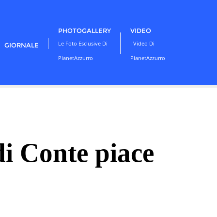
PHOTOGALLERY
VIDEO
Le Foto Esclusive Di
I Video Di
GIORNALE
PianetAzzurro
PianetAzzurro
 di Conte piace