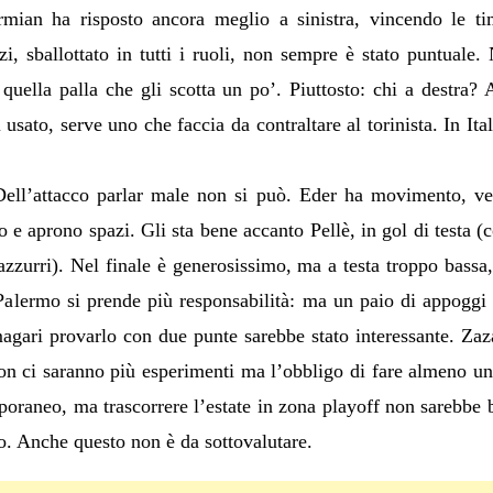
rmian ha risposto ancora meglio a sinistra, vincendo le t
zi, sballottato in tutti i ruoli, non sempre è stato puntuale. 
quella palla che gli scotta un po’. Piuttosto: chi a destra?
 usato, serve uno che faccia da contraltare al torinista. In It
Dell’attacco parlar male non si può. Eder ha movimento, velo
cano e aprono spazi. Gli sta bene accanto Pellè, in gol di testa 
 azzurri). Nel finale è generosissimo, ma a testa troppo bass
alermo si prende più responsabilità: ma un paio di appoggi 
magari provarlo con due punte sarebbe stato interessante. Zaz
n ci saranno più esperimenti ma l’obbligo di fare almeno un 
oraneo, ma trascorrere l’estate in zona playoff non sarebbe
so. Anche questo non è da sottovalutare.