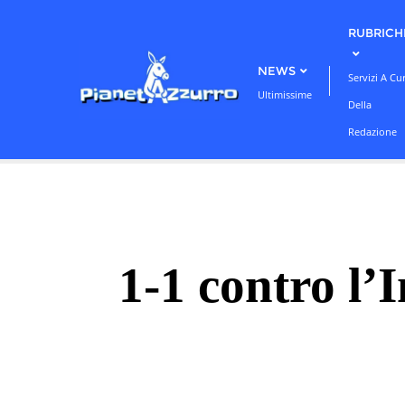
Skip
RUBRICH
to
content
NEWS
Servizi A Cu
Ultimissime
Della
Redazione
1-1 contro l’I