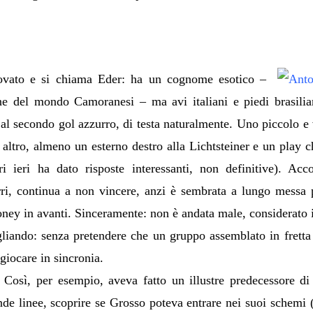
rovato e si chiama Eder: ha un cognome esotico –
ne del mondo Camoranesi – ma avi italiani e piedi brasilia
, al secondo gol azzurro, di testa naturalmente. Uno piccolo e v
altro, almeno un esterno destro alla Lichtsteiner e un play ch
i ieri ha dato risposte interessanti, non definitive). Ac
urri, continua a non vincere, anzi è sembrata a lungo messa 
ey in avanti. Sinceramente: non è andata male, considerato il
bagliando: senza pretendere che un gruppo assemblato in fret
giocare in sincronia.
Così, per esempio, aveva fatto un illustre predecessore d
de linee, scoprire se Grosso poteva entrare nei suoi schemi 