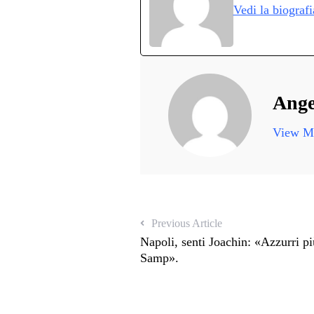
Vedi la biograf
pp
m
d
Ange
View Mo
Previous Article
Napoli, senti Joachin: «Azzurri pi
Samp».