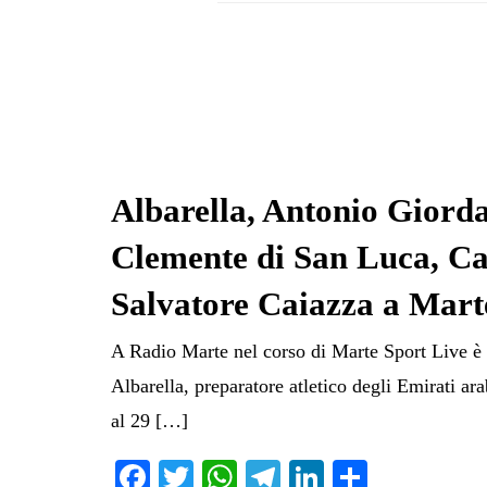
Albarella, Antonio Giord
Clemente di San Luca, Ca
Salvatore Caiazza a Mart
A Radio Marte nel corso di Marte Sport Live è
Albarella, preparatore atletico degli Emirati arab
al 29 […]
Fa
T
W
Te
Li
C