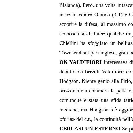
l’Islanda). Però, una volta intasc
in testa, contro Olanda (3-1) e G
scoprire la difesa, al massimo c
sconosciuta all’Inter: qualche im
Chiellini ha sfoggiato un bell’as
Townsend sul pari inglese, gran b
OK VALDIFIORI
Interessava di
debutto da brividi Valdifiori: c
Hodgson. Niente genio alla Pirlo,
orizzontale a chiamare la palla e
comunque è stata una sfida tattic
mediana, ma Hodgson s’è aggiorna
«furia» del c.t., la continuità nell
CERCASI UN ESTERNO
Se pu