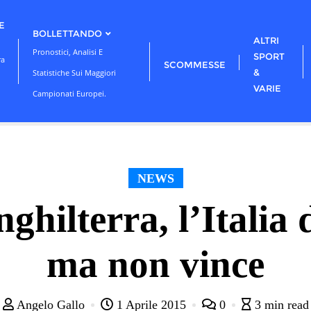
E
BOLLETTANDO
ALTRI
Pronostici, Analisi E
SPORT
ra
SCOMMESSE
&
Statistiche Sui Maggiori
VARIE
Campionati Europei.
NEWS
nghilterra, l’Italia
ma non vince
Angelo Gallo
1 Aprile 2015
0
3 min read