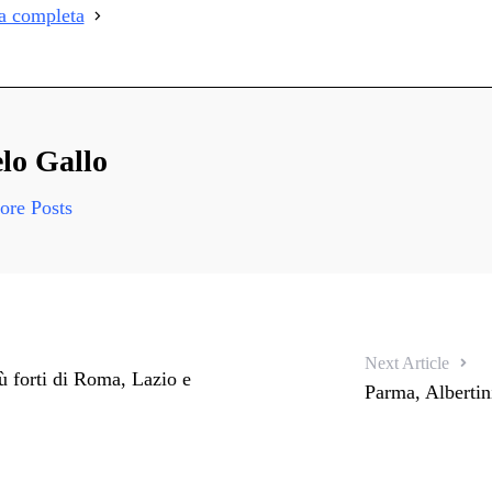
ia completa
i
lo Gallo
re Posts
Next Article
ù forti di Roma, Lazio e
Parma, Albertini