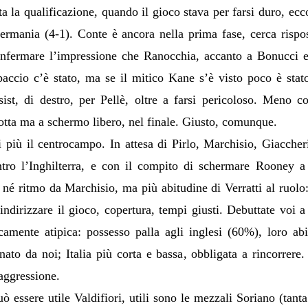
ata la qualificazione, quando il gioco stava per farsi duro, ecc
ermania (4-1). Conte è ancora nella prima fase, cerca rispo
onfermare l’impressione che Ranocchia, accanto a Bonucci e 
paccio c’è stato, ma se il mitico Kane s’è visto poco è stat
sist, di destro, per Pellè, oltre a farsi pericoloso. Meno c
otta ma a schermo libero, nel finale. Giusto, comunque.
 più il centrocampo. In attesa di Pirlo, Marchisio, Giaccheri
ontro l’Inghilterra, e con il compito di schermare Rooney a 
 né ritmo da Marchisio, ma più abitudine di Verratti al ruolo
 indirizzare il gioco, copertura, tempi giusti. Debuttate voi 
amente atipica: possesso palla agli inglesi (60%), loro abit
to da noi; Italia più corta e bassa, obbligata a rincorrere.
’aggressione.
ò essere utile Valdifiori, utili sono le mezzali Soriano (tant