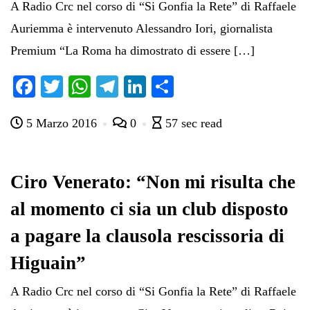
A Radio Crc nel corso di “Si Gonfia la Rete” di Raffaele
Auriemma è intervenuto Alessandro Iori, giornalista
Premium “La Roma ha dimostrato di essere […]
Fa
T
W
Te
Li
C
ce
wi
ha
le
nk
on
5 Marzo 2016
0
57 sec read
bo
tte
ts
gr
ed
di
ok
r
A
a
In
vi
pp
m
di
Ciro Venerato: “Non mi risulta che
al momento ci sia un club disposto
a pagare la clausola rescissoria di
Higuain”
A Radio Crc nel corso di “Si Gonfia la Rete” di Raffaele