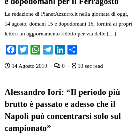
e dopodomani per il Ferragosto
La redazione di PianetAzzurro.it nella giornata di oggi,
14 agosto, domani 15 e dopodomani 16, fornirà ai propri
lettori un aggiornamento ridotto per via delle […]
Fa
T
W
Te
Li
C
ce
wi
ha
le
nk
on
14 Agosto 2019
0
10 sec read
bo
tte
ts
gr
ed
di
ok
r
A
a
In
vi
pp
m
di
Alessandro Iori: “Il periodo più
brutto è passato e adesso che il
Napoli può concentrarsi solo sul
campionato”