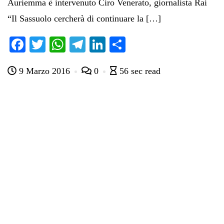
Auriemma è intervenuto Ciro Venerato, giornalista Rai
“Il Sassuolo cercherà di continuare la […]
Fa
T
W
Te
Li
C
ce
wi
ha
le
nk
on
9 Marzo 2016
0
56 sec read
bo
tte
ts
gr
ed
di
ok
r
A
a
In
vi
pp
m
di