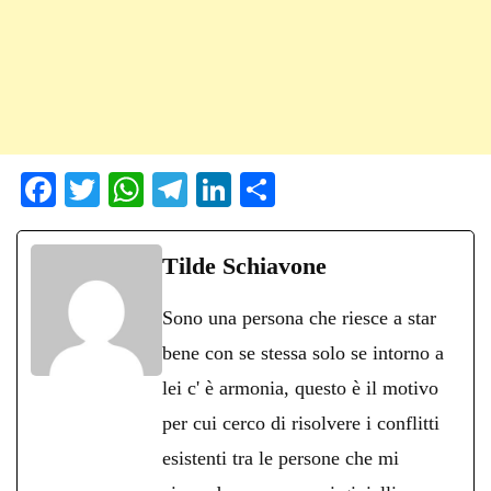
Fa
T
W
Te
Li
C
ce
wi
ha
le
nk
on
bo
tte
ts
gr
ed
di
Tilde Schiavone
ok
r
A
a
In
vi
Sono una persona che riesce a star
pp
m
di
bene con se stessa solo se intorno a
lei c' è armonia, questo è il motivo
per cui cerco di risolvere i conflitti
esistenti tra le persone che mi