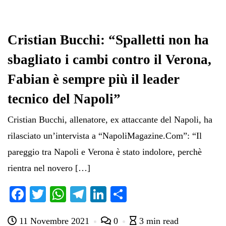
Cristian Bucchi: “Spalletti non ha
sbagliato i cambi contro il Verona,
Fabian è sempre più il leader
tecnico del Napoli”
Cristian Bucchi, allenatore, ex attaccante del Napoli, ha
rilasciato un’intervista a “NapoliMagazine.Com”: “Il
pareggio tra Napoli e Verona è stato indolore, perchè
rientra nel novero […]
Fa
T
W
Te
Li
C
ce
wi
ha
le
nk
on
11 Novembre 2021
0
3 min read