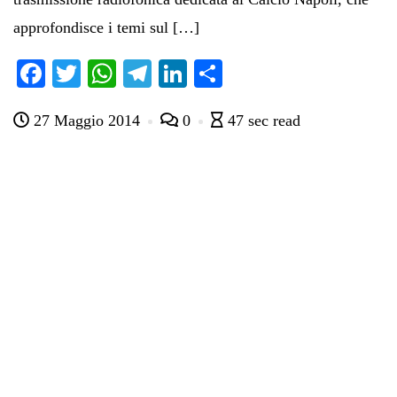
approfondisce i temi sul […]
Fa
T
W
Te
Li
C
ce
wi
ha
le
nk
on
27 Maggio 2014
0
47 sec read
bo
tte
ts
gr
ed
di
ok
r
A
a
In
vi
pp
m
di