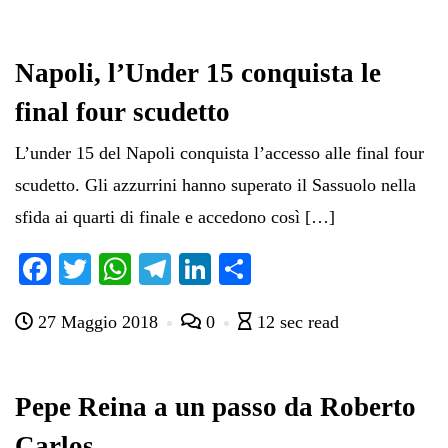
Napoli, l’Under 15 conquista le
final four scudetto
L’under 15 del Napoli conquista l’accesso alle final four
scudetto. Gli azzurrini hanno superato il Sassuolo nella
sfida ai quarti di finale e accedono così […]
Fa
T
W
Te
Li
C
ce
wi
ha
le
nk
on
27 Maggio 2018
0
12 sec read
bo
tte
ts
gr
ed
di
ok
r
A
a
In
vi
pp
m
di
Pepe Reina a un passo da Roberto
Carlos