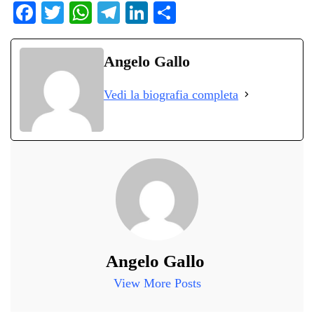
Fa
T
W
Te
Li
C
ce
wi
ha
le
nk
on
bo
tte
ts
gr
ed
di
Angelo Gallo
ok
r
A
a
In
vi
Vedi la biografia completa
pp
m
di
Angelo Gallo
View More Posts