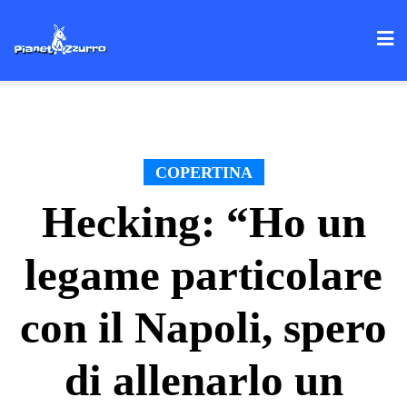
Skip
to
content
COPERTINA
Hecking: “Ho un
legame particolare
con il Napoli, spero
di allenarlo un