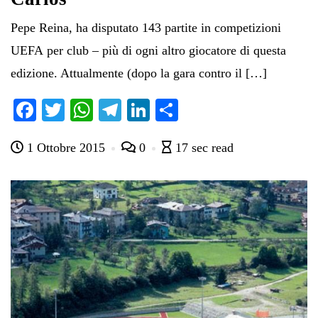
Pepe Reina, ha disputato 143 partite in competizioni
UEFA per club – più di ogni altro giocatore di questa
edizione. Attualmente (dopo la gara contro il […]
Fa
T
W
Te
Li
C
ce
wi
ha
le
nk
on
1 Ottobre 2015
0
17 sec read
bo
tte
ts
gr
ed
di
ok
r
A
a
In
vi
pp
m
di