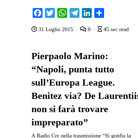
Fa
T
W
Te
Li
C
ce
wi
ha
le
nk
on
31 Luglio 2015
0
45 sec read
bo
tte
ts
gr
ed
di
ok
r
A
a
In
vi
pp
m
di
Pierpaolo Marino:
“Napoli, punta tutto
sull’Europa League.
Benitez via? De Laurentii
non si farà trovare
impreparato”
A Radio Crc nella trasmissione “Si gonfia la