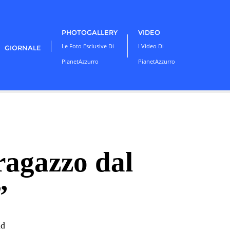
PHOTOGALLERY
VIDEO
Le Foto Esclusive Di
I Video Di
GIORNALE
PianetAzzurro
PianetAzzurro
ragazzo dal
”
ad