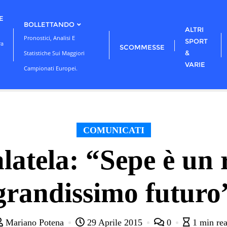
E
BOLLETTANDO
ALTRI
Pronostici, Analisi E
SPORT
ra
SCOMMESSE
&
Statistiche Sui Maggiori
VARIE
Campionati Europei.
COMUNICATI
alatela: “Sepe è un 
grandissimo futuro
Mariano Potena
29 Aprile 2015
0
1 min re