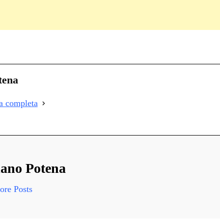
C
on
i
tena
i
ia completa
i
ano Potena
re Posts