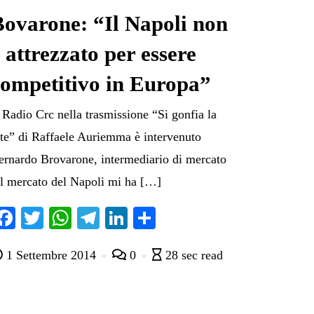
Bovarone: “Il Napoli non
 attrezzato per essere
competitivo in Europa”
 Radio Crc nella trasmissione “Si gonfia la
ete” di Raffaele Auriemma è intervenuto
ernardo Brovarone, intermediario di mercato
Il mercato del Napoli mi ha […]
Fa
T
W
Te
Li
C
ce
wi
ha
le
nk
on
1 Settembre 2014
0
28 sec read
bo
tte
ts
gr
ed
di
ok
r
A
a
In
vi
pp
m
di