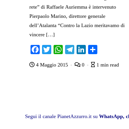
rete” di Raffaele Auriemma è intervenuto
Pierpaolo Marino, direttore generale
dell’Atalanta “Contro la Lazio meritavamo di
vincere […]
Fa
T
W
Te
Li
C
ce
wi
ha
le
nk
on
4 Maggio 2015
0
1 min read
bo
tte
ts
gr
ed
di
ok
r
A
a
In
vi
pp
m
di
Segui il canale PianetAzzurro.it su
WhatsApp, cl