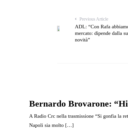
Previous Article
ADL: “Con Rafa abbiamo p
mercato: dipende dalla s
novità”
Bernardo Brovarone: “Hig
A Radio Crc nella trasmissione “Si gonfia la r
Napoli sia molto […]