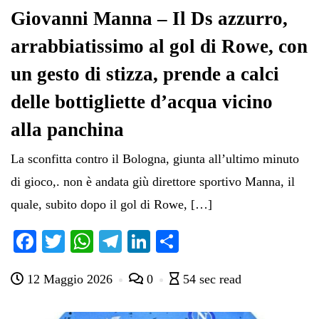
Giovanni Manna – Il Ds azzurro,
arrabbiatissimo al gol di Rowe, con
un gesto di stizza, prende a calci
delle bottigliette d’acqua vicino
alla panchina
La sconfitta contro il Bologna, giunta all’ultimo minuto
di gioco,. non è andata giù direttore sportivo Manna, il
quale, subito dopo il gol di Rowe, […]
Fa
T
W
Te
Li
C
ce
wi
ha
le
nk
on
12 Maggio 2026
0
54 sec read
bo
tte
ts
gr
ed
di
ok
r
A
a
In
vi