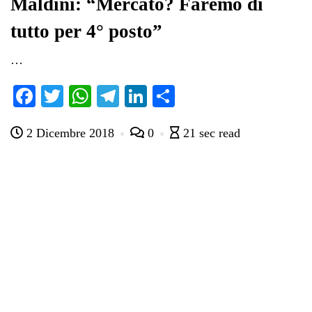
Maldini: “Mercato? Faremo di
tutto per 4° posto”
…
Fa
T
W
Te
Li
C
ce
wi
ha
le
nk
on
2 Dicembre 2018
0
21 sec read
bo
tte
ts
gr
ed
di
ok
r
A
a
In
vi
pp
m
di