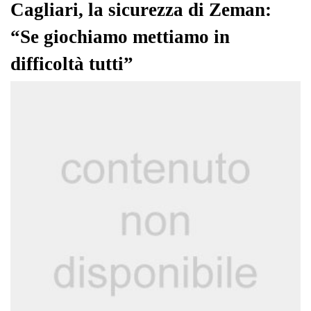
pp
m
di
Cagliari, la sicurezza di Zeman:
“Se giochiamo mettiamo in
difficoltà tutti”