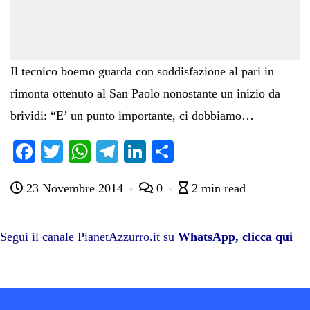
Il tecnico boemo guarda con soddisfazione al pari in
rimonta ottenuto al San Paolo nonostante un inizio da
brividi: “E’ un punto importante, ci dobbiamo…
Fa
T
W
Te
Li
C
ce
wi
ha
le
nk
on
23 Novembre 2014
0
2 min read
bo
tte
ts
gr
ed
di
ok
r
A
a
In
vi
pp
m
di
Segui il canale PianetAzzurro.it su
WhatsApp, clicca qui