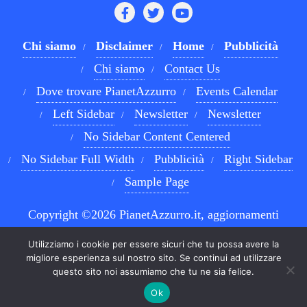
Chi siamo
Disclaimer
Home
Pubblicità
Chi siamo
Contact Us
Dove trovare PianetAzzurro
Events Calendar
Left Sidebar
Newsletter
Newsletter
No Sidebar Content Centered
No Sidebar Full Width
Pubblicità
Right Sidebar
Sample Page
Copyright ©2026 PianetAzzurro.it, aggiornamenti
costanti sul Calcio Napoli e sul mondo del betting . All
Utilizziamo i cookie per essere sicuri che tu possa avere la
rights reserved.
Powered by
WordPress
&
Designed by
migliore esperienza sul nostro sito. Se continui ad utilizzare
questo sito noi assumiamo che tu ne sia felice.
Bizberg Themes
Ok