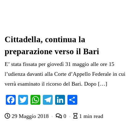
Cittadella, continua la
preparazione verso il Bari
E’ stata fissata per giovedì 31 maggio alle ore 15
l’udienza davanti alla Corte d’Appello Federale in cui
verrà esaminato il ricorso del Bari. Dopo […]
Fa
T
W
Te
Li
C
ce
wi
ha
le
nk
on
29 Maggio 2018
0
1 min read
bo
tte
ts
gr
ed
di
ok
r
A
a
In
vi