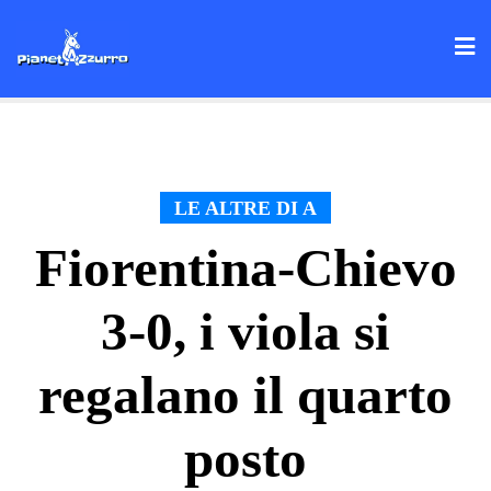
Skip
to
content
LE ALTRE DI A
Fiorentina-Chievo
3-0, i viola si
regalano il quarto
posto