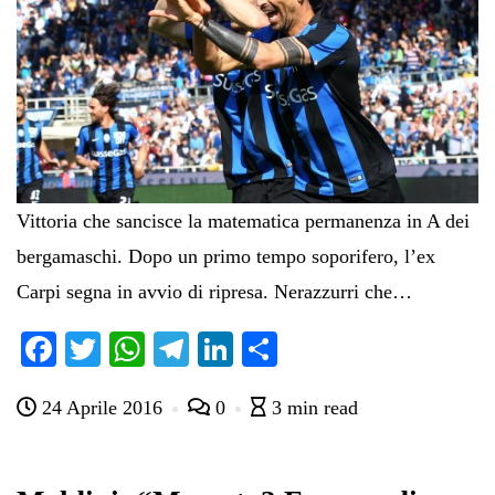
Vittoria che sancisce la matematica permanenza in A dei
bergamaschi. Dopo un primo tempo soporifero, l’ex
Carpi segna in avvio di ripresa. Nerazzurri che…
Fa
T
W
Te
Li
C
ce
wi
ha
le
nk
on
24 Aprile 2016
0
3 min read
bo
tte
ts
gr
ed
di
ok
r
A
a
In
vi
pp
m
di