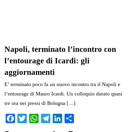
Napoli, terminato l’incontro con
l’entourage di Icardi: gli
aggiornamenti
E’ terminato poco fa un nuovo incontro tra il Napoli e
l’entourage di Mauro Icardi. Un colloquio durato quasi
tre ora nei pressi di Bologna […]
Fa
T
W
Te
Li
C
ce
wi
ha
le
nk
on