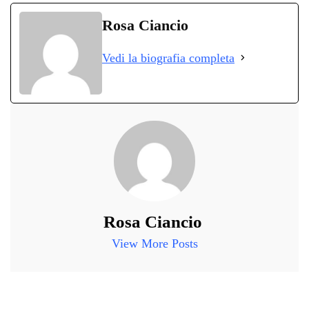
bo
tte
ts
gr
ed
di
Rosa Ciancio
ok
r
A
a
In
vi
Vedi la biografia completa
pp
m
di
Rosa Ciancio
View More Posts