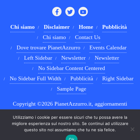
Chi siamo
Disclaimer
Home
Pubblicità
Chi siamo
Contact Us
Dove trovare PianetAzzurro
Events Calendar
Left Sidebar
Newsletter
Newsletter
No Sidebar Content Centered
No Sidebar Full Width
Pubblicità
Right Sidebar
Sample Page
Copyright ©2026 PianetAzzurro.it, aggiornamenti
costanti sul Calcio Napoli e sul mondo del betting . All
Utilizziamo i cookie per essere sicuri che tu possa avere la
rights reserved.
Powered by
WordPress
&
Designed by
migliore esperienza sul nostro sito. Se continui ad utilizzare
questo sito noi assumiamo che tu ne sia felice.
Bizberg Themes
Ok