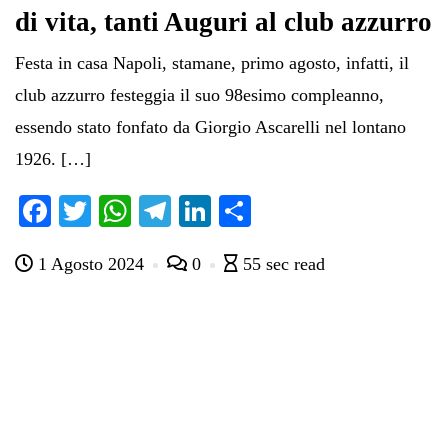
di vita, tanti Auguri al club azzurro
Festa in casa Napoli, stamane, primo agosto, infatti, il
club azzurro festeggia il suo 98esimo compleanno,
essendo stato fonfato da Giorgio Ascarelli nel lontano
1926. […]
Fa
T
W
Te
Li
C
ce
wi
ha
le
nk
on
1 Agosto 2024
0
55 sec read
bo
tte
ts
gr
ed
di
ok
r
A
a
In
vi
pp
m
di