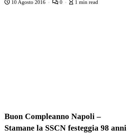
10 Agosto 2016
0
1 min read
bo
tte
ts
gr
ed
di
ok
r
A
a
In
vi
pp
m
di
Buon Compleanno Napoli –
Stamane la SSCN festeggia 98 anni