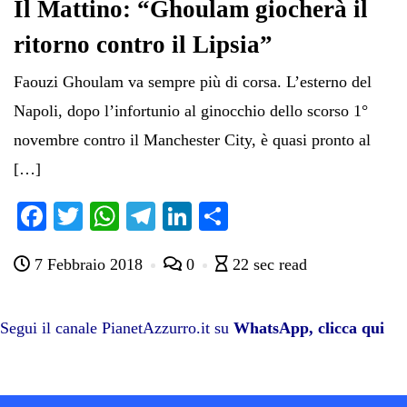
Il Mattino: “Ghoulam giocherà il
ritorno contro il Lipsia”
Faouzi Ghoulam va sempre più di corsa. L’esterno del
Napoli, dopo l’infortunio al ginocchio dello scorso 1°
novembre contro il Manchester City, è quasi pronto al
[…]
Fa
T
W
Te
Li
C
ce
wi
ha
le
nk
on
7 Febbraio 2018
0
22 sec read
bo
tte
ts
gr
ed
di
ok
r
A
a
In
vi
pp
m
di
Segui il canale PianetAzzurro.it su
WhatsApp, clicca qui