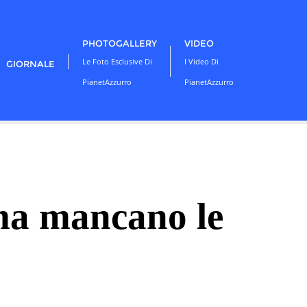
PHOTOGALLERY
VIDEO
Le Foto Esclusive Di
I Video Di
GIORNALE
PianetAzzurro
PianetAzzurro
 ma mancano le