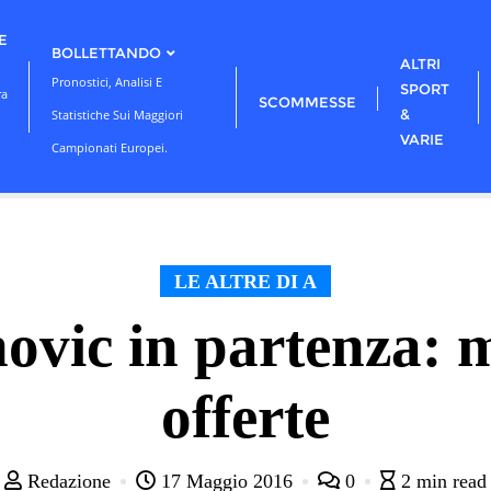
E
BOLLETTANDO
ALTRI
Pronostici, Analisi E
SPORT
ra
SCOMMESSE
&
Statistiche Sui Maggiori
VARIE
Campionati Europei.
LE ALTRE DI A
ovic in partenza:
offerte
Redazione
17 Maggio 2016
0
2 min read