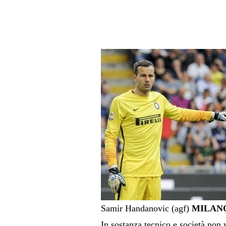
Samir Handanovic (agf)
MILANO
In sostanza tecnico e società non v