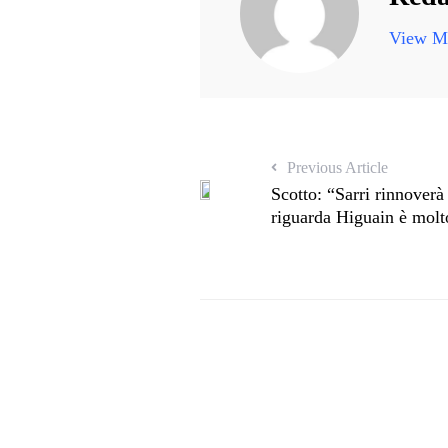
View Mo
Previous Article
Scotto: “Sarri rinnoverà
riguarda Higuain è molto