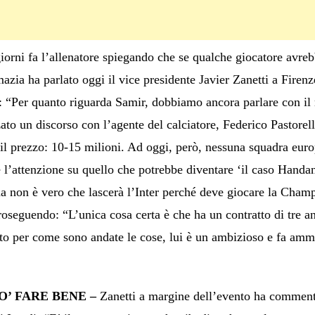
iorni fa l’allenatore spiegando che se qualche giocatore avre
zia ha parlato oggi il vice presidente Javier Zanetti a Firenze 
: “Per quanto riguarda Samir, dobbiamo ancora parlare con il m
ato un discorso con l’agente del calciatore, Federico Pastorell
 il prezzo: 10-15 milioni. Ad oggi, però, nessuna squadra europ
 l’attenzione su quello che potrebbe diventare ‘il caso Handan
a non è vero che lascerà l’Inter perché deve giocare la Cha
seguendo: “L’unica cosa certa è che ha un contratto di tre anni
nto per come sono andate le cose, lui è un ambizioso e fa amm
O’ FARE BENE –
Zanetti a margine dell’evento ha commentat