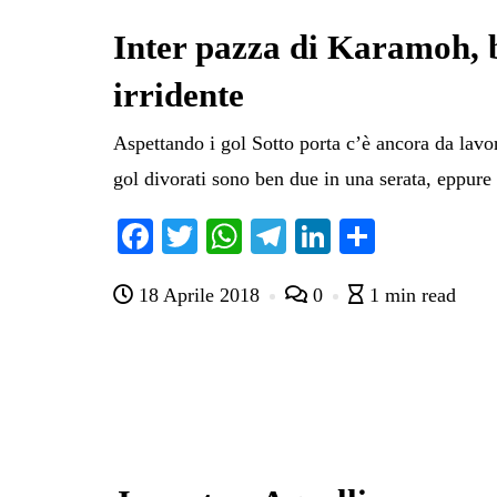
Inter pazza di Karamoh, 
irridente
Aspettando i gol Sotto porta c’è ancora da lavor
gol divorati sono ben due in una serata, eppure
Fa
T
W
Te
Li
C
ce
wi
ha
le
nk
on
18 Aprile 2018
0
1 min read
bo
tte
ts
gr
ed
di
ok
r
A
a
In
vi
pp
m
di