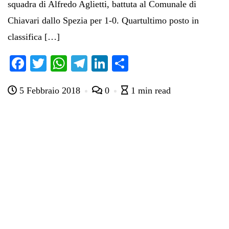
squadra di Alfredo Aglietti, battuta al Comunale di
Chiavari dallo Spezia per 1-0. Quartultimo posto in
classifica […]
Fa
T
W
Te
Li
C
ce
wi
ha
le
nk
on
5 Febbraio 2018
0
1 min read
bo
tte
ts
gr
ed
di
ok
r
A
a
In
vi
pp
m
di