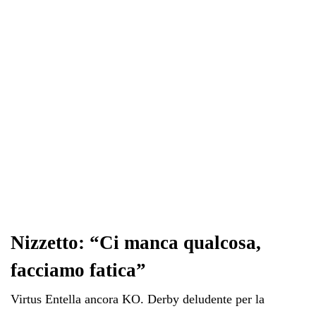
ok
r
A
a
In
vi
pp
m
di
Nizzetto: “Ci manca qualcosa,
facciamo fatica”
Virtus Entella ancora KO. Derby deludente per la