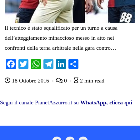
Il tecnico è stato squalificato per un turno a causa
dell’atteggiamento minaccioso messo in atto nei
confronti della terna arbitrale nella gara contro…
Fa
T
W
Te
Li
C
ce
wi
ha
le
nk
on
18 Ottobre 2016
0
2 min read
bo
tte
ts
gr
ed
di
ok
r
A
a
In
vi
pp
m
di
Segui il canale PianetAzzurro.it su
WhatsApp, clicca qui