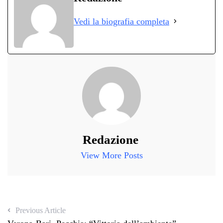
ok
r
A
a
In
vi
Vedi la biografia completa
pp
m
di
Redazione
View More Posts
Previous Article