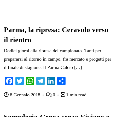
Parma, la ripresa: Ceravolo verso
il rientro
Dodici giorni alla ripresa del campionato. Tanti per
prepararsi al ritorno in campo, fra mercato e progetti per
il finale di stagione. Il Parma Calcio […]
Fa
T
W
Te
Li
C
ce
wi
ha
le
nk
on
8 Gennaio 2018
0
1 min read
bo
tte
ts
gr
ed
di
ok
r
A
a
In
vi
pp
m
di