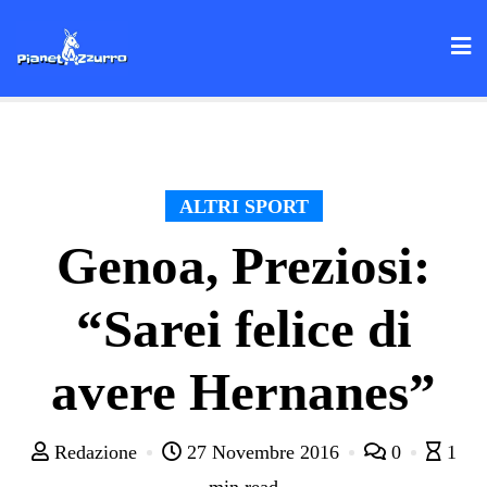
Skip
to
content
ALTRI SPORT
Genoa, Preziosi:
“Sarei felice di
avere Hernanes”
Redazione
27 Novembre 2016
0
1
min read