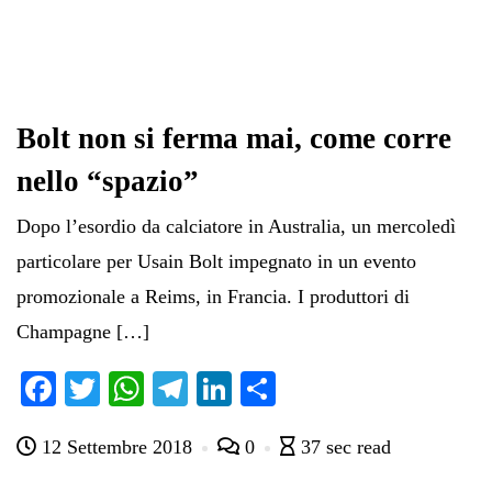
Bolt non si ferma mai, come corre
nello “spazio”
Dopo l’esordio da calciatore in Australia, un mercoledì
particolare per Usain Bolt impegnato in un evento
promozionale a Reims, in Francia. I produttori di
Champagne […]
Fa
T
W
Te
Li
C
ce
wi
ha
le
nk
on
12 Settembre 2018
0
37 sec read
bo
tte
ts
gr
ed
di