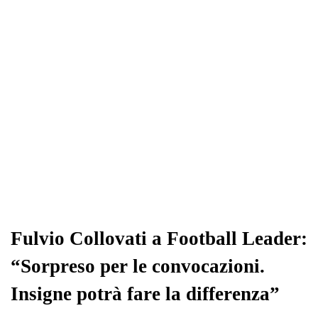
pp
m
di
Fulvio Collovati a Football Leader:
“Sorpreso per le convocazioni.
Insigne potrà fare la differenza”