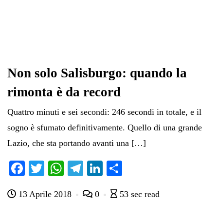
Non solo Salisburgo: quando la
rimonta è da record
Quattro minuti e sei secondi: 246 secondi in totale, e il
sogno è sfumato definitivamente. Quello di una grande
Lazio, che sta portando avanti una […]
Fa
T
W
Te
Li
C
ce
wi
ha
le
nk
on
13 Aprile 2018
0
53 sec read
bo
tte
ts
gr
ed
di
ok
r
A
a
In
vi