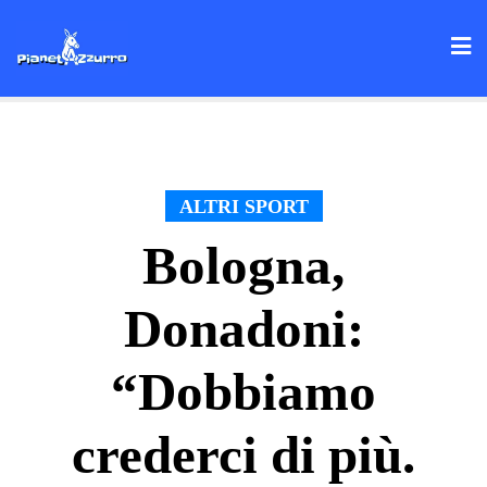
Skip
to
content
ALTRI SPORT
Bologna,
Donadoni:
“Dobbiamo
crederci di più.