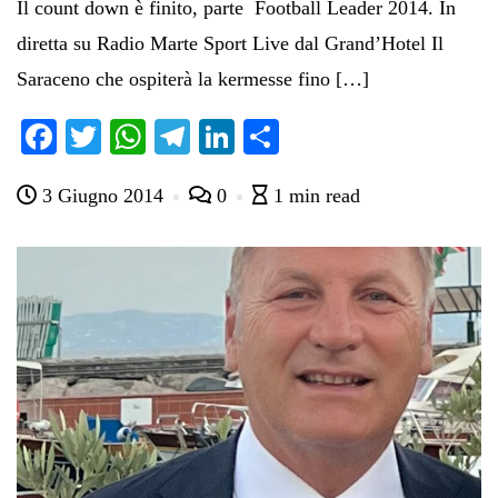
Il count down è finito, parte Football Leader 2014. In
diretta su Radio Marte Sport Live dal Grand’Hotel Il
Saraceno che ospiterà la kermesse fino […]
Fa
T
W
Te
Li
C
ce
wi
ha
le
nk
on
3 Giugno 2014
0
1 min read
bo
tte
ts
gr
ed
di
ok
r
A
a
In
vi
pp
m
di