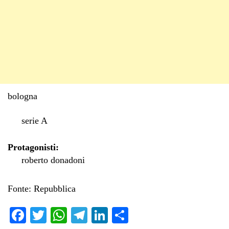
bologna
serie A
Protagonisti:
roberto donadoni
Fonte: Repubblica
Fa
T
W
Te
Li
C