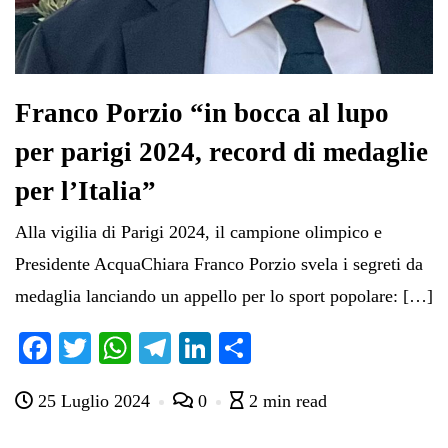
Franco Porzio “in bocca al lupo
per parigi 2024, record di medaglie
per l’Italia”
Alla vigilia di Parigi 2024, il campione olimpico e
Presidente AcquaChiara Franco Porzio svela i segreti da
medaglia lanciando un appello per lo sport popolare: […]
Fa
T
W
Te
Li
C
ce
wi
ha
le
nk
on
25 Luglio 2024
0
2 min read
bo
tte
ts
gr
ed
di
ok
r
A
a
In
vi