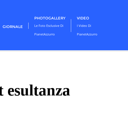
PHOTOGALLERY
VIDEO
Le Foto Esclusive Di
I Video Di
GIORNALE
PianetAzzurro
PianetAzzurro
t esultanza