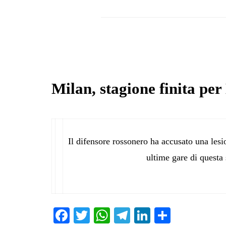
Milan, stagione finita per
Il difensore rossonero ha accusato una lesi
ultime gare di questa 
Fa
T
W
Te
Li
C