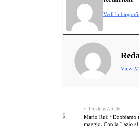
ok
r
A
a
In
v
Vedi la biograf
pp
m
d
Reda
View Mo
Previous Article
Mario Rui: “Dobbiamo te
maggio. Con la Lazio sfi