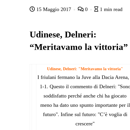
ce
wi
ha
le
nk
on
15 Maggio 2017
0
1 min read
bo
tte
ts
gr
ed
di
ok
r
A
a
In
vi
pp
m
di
Udinese, Delneri:
“Meritavamo la vittoria”
Udinese, Delneri: "Meritavamo la vittoria"
I friulani fermano la Juve alla Dacia Arena,
1-1. Questo il commento di Delneri: "Son
soddisfatto perché anche chi ha giocato
meno ha dato uno spunto importante per il
futuro". Infine sul futuro: "C’è voglia di
crescere"