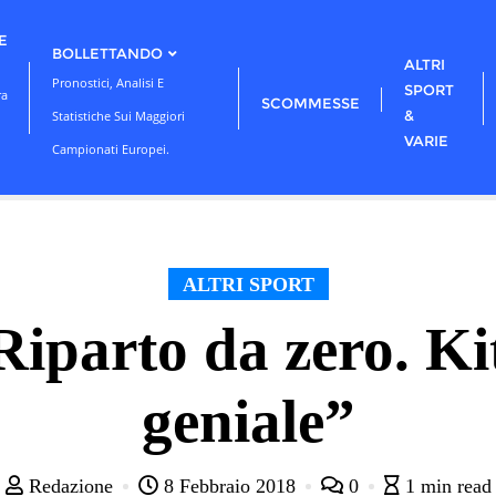
E
BOLLETTANDO
ALTRI
Pronostici, Analisi E
SPORT
ra
SCOMMESSE
&
Statistiche Sui Maggiori
VARIE
Campionati Europei.
ALTRI SPORT
Riparto da zero. Ki
geniale”
Redazione
8 Febbraio 2018
0
1 min read