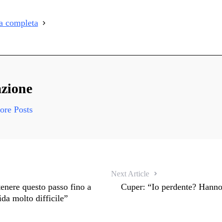
i
ia completa
i
zione
re Posts
Next Article
nere questo passo fino a
Cuper: “Io perdente? Hanno
da molto difficile”