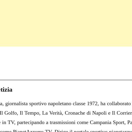
C
on
i
tizia
i
a, giornalista sportivo napoletano classe 1972, ha collaborato
i
i Il Golfo, Il Tempo, La Verità, Cronache di Napoli e Il Corrie
 e in TV, partecipando a trasmissioni come Campania Sport, Pa
come PianetAzzurro TV. Dirige il portale sportivo pianetazzur