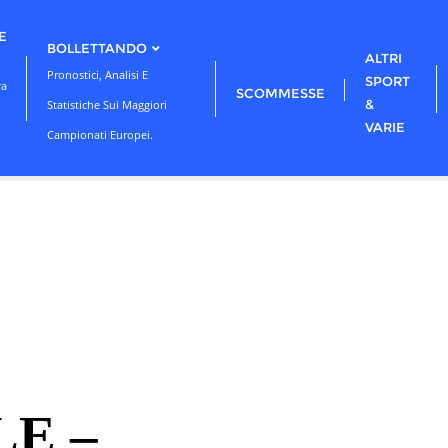
E
BOLLETTANDO
ALTRI
Pronostici, Analisi E
SPORT
ra
SCOMMESSE
&
Statistiche Sui Maggiori
VARIE
Campionati Europei.
LE –