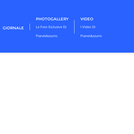
PHOTOGALLERY
VIDEO
Le Foto Esclusive Di
I Video Di
GIORNALE
PianetAzzurro
PianetAzzurro