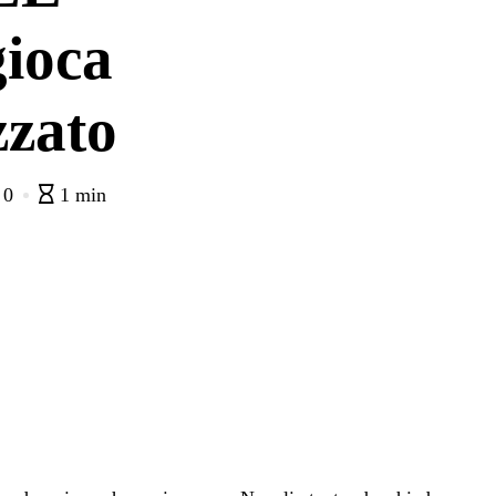
gioca
zzato
0
1 min