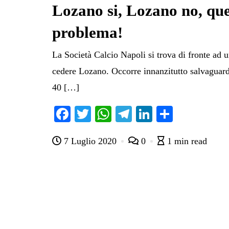
Lozano si, Lozano no, ques
problema!
La Società Calcio Napoli si trova di fronte ad
cedere Lozano. Occorre innanzitutto salvaguard
40 […]
Fa
T
W
Te
Li
C
ce
wi
ha
le
nk
on
7 Luglio 2020
0
1 min read
bo
tte
ts
gr
ed
di
ok
r
A
a
In
vi
pp
m
di