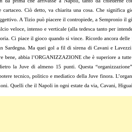
n da prima che arrivasse a Napoli, tanto da chiederne con 
e cartaceo. Ciò detto, va chiarita una cosa. Che significa 
gettivo. A Tizio può piacere il contropiede, a Sempronio il gioc
lcio veloce, intenso e verticale (alla tedesca tanto per inte
oria. Ci piace il gioco quando si vince. Ricordo ancora delle p
in Sardegna. Ma quei gol a fil di sirena di Cavani e Lavezzi r
are bene, abbia l’ORGANIZZAZIONE che è superiore a tutte l
etro la Juve di almeno 15 punti. Questa “organizzazione” 
rapotere tecnico, politico e mediatico della Juve finora. L’orga
oni. Quelli che il Napoli in ogni estate da via, Cavani, Higu