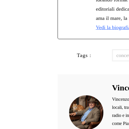
editoriali dedica
ama il mare, la 
Vedi la biograf
Tags :
concet
Vinc
Vincenzo 
locali, t
radio e i
come Pian