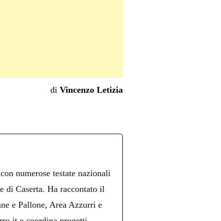
di
Vincenzo Letizia
 con numerose testate nazionali
re di Caserta. Ha raccontato il
ne e Pallone, Area Azzurri e
ro.it e coordina progetti