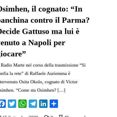
simhen, il cognato: “In
panchina contro il Parma?
ecide Gattuso ma lui è
enuto a Napoli per
giocare”
 Radio Marte nel corso della trasmissione “Si
onfia la rete” di Raffaele Auriemma è
ntervenuto Osita Okolo, cognato di Victor
simhen. “Come sta Osimhen? […]
Fa
T
W
Te
Li
C
ce
wi
ha
le
nk
on