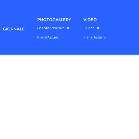
PHOTOGALLERY
VIDEO
Le Foto Esclusive Di
I Video Di
GIORNALE
PianetAzzurro
PianetAzzurro