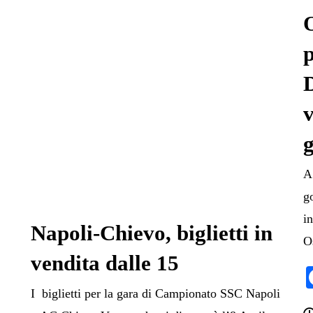
O
D
v
A
g
i
Napoli-Chievo, biglietti in
O
vendita dalle 15
I biglietti per la gara di Campionato SSC Napoli