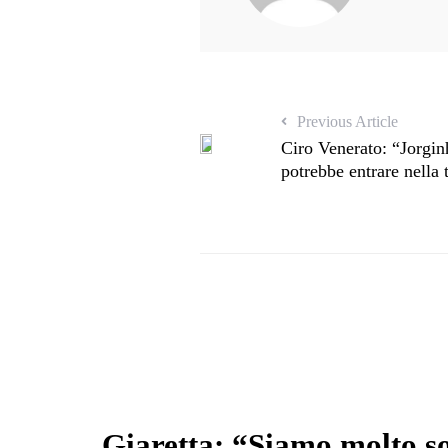
Previous Article
Ciro Venerato: “Jorgi
potrebbe entrare nella t
Giaretta: “Siamo molto so