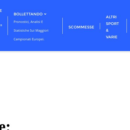
E
BOLLETTANDO
ALTRI
Pronostici, Analisi E
SPORT
ra
SCOMMESSE
&
Statistiche Sui Maggiori
VARIE
Campionati Europei.
e: