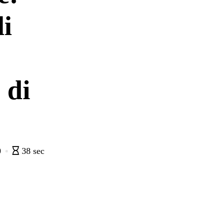
i
 di
0
38 sec