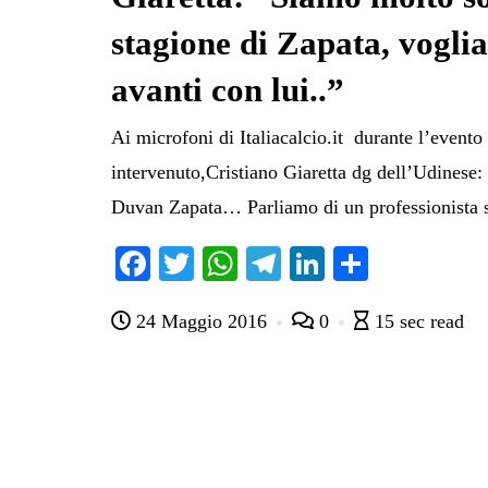
stagione di Zapata, vogl
avanti con lui..”
Ai microfoni di Italiacalcio.it durante l’evento
intervenuto,Cristiano Giaretta dg dell’Udinese:
Duvan Zapata… Parliamo di un professionista 
Fa
T
W
Te
Li
C
ce
wi
ha
le
nk
on
24 Maggio 2016
0
15 sec read
bo
tte
ts
gr
ed
di
ok
r
A
a
In
vi
pp
m
di