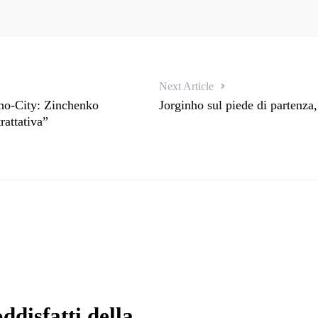
Next Article
nho-City: Zinchenko
Jorginho sul piede di partenza,
rattativa”
ddisfatti della