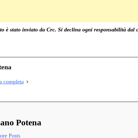
o è stato inviato da Crc. Si declina ogni responsabilità dal 
C
on
i
tena
i
ia completa
i
ano Potena
re Posts