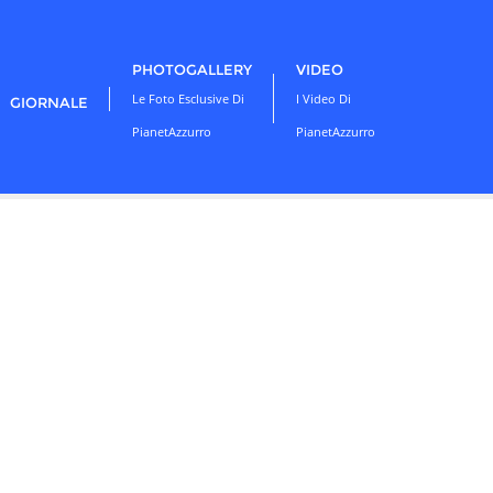
PHOTOGALLERY
VIDEO
Le Foto Esclusive Di
I Video Di
GIORNALE
PianetAzzurro
PianetAzzurro