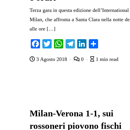
Terza gara in questa edizione dell’Internationa
Milan, che affronta a Santa Clara nella notte de
alle ore […]
Fa
T
W
Te
Li
C
ce
wi
ha
le
nk
on
3 Agosto 2018
0
1 min read
bo
tte
ts
gr
ed
di
ok
r
A
a
In
vi
pp
m
di
Milan-Verona 1-1, sui
rossoneri piovono fischi