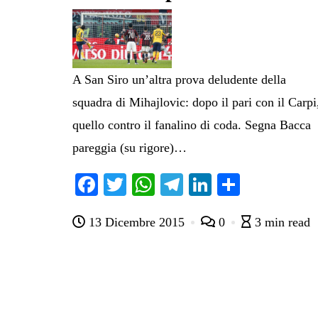
A San Siro un’altra prova deludente della
squadra di Mihajlovic: dopo il pari con il Carpi
quello contro il fanalino di coda. Segna Bacca
pareggia (su rigore)…
Fa
T
W
Te
Li
C
ce
wi
ha
le
nk
on
13 Dicembre 2015
0
3 min read
bo
tte
ts
gr
ed
di
ok
r
A
a
In
vi
pp
m
di