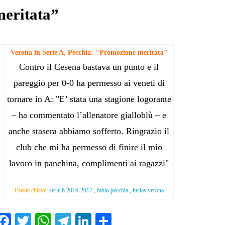
meritata”
Verona in Serie A, Pecchia: "Promozione meritata"
Contro il Cesena bastava un punto e il
pareggio per 0-0 ha permesso ai veneti di
tornare in A: "E’ stata una stagione logorante
– ha commentato l’allenatore gialloblù – e
anche stasera abbiamo sofferto. Ringrazio il
club che mi ha permesso di finire il mio
lavoro in panchina, complimenti ai ragazzi"
Parole chiave:
serie b 2016-2017 , fabio pecchia , hellas verona
Fa
T
W
Te
Li
C