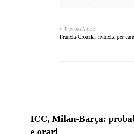
Previous Article
Francia-Croazia, rivincita per ca
ICC, Milan-Barça: probab
e orari