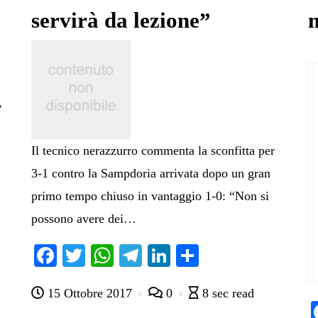
servirà da lezione”
,
Il tecnico nerazzurro commenta la sconfitta per
3-1 contro la Sampdoria arrivata dopo un gran
primo tempo chiuso in vantaggio 1-0: “Non si
possono avere dei…
Fa
T
W
Te
Li
C
ce
wi
ha
le
nk
on
15 Ottobre 2017
0
8 sec read
bo
tte
ts
gr
ed
di