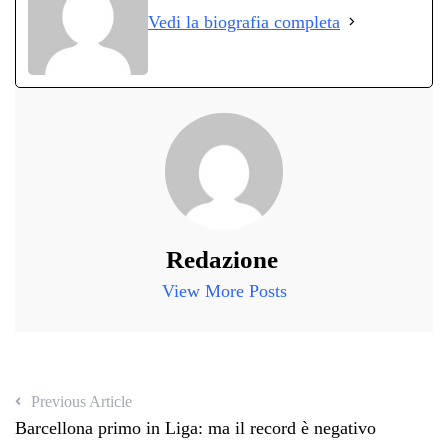
ok
r
A
a
In
vi
Vedi la biografia completa
pp
m
di
Redazione
View More Posts
Previous Article
Barcellona primo in Liga: ma il record è negativo