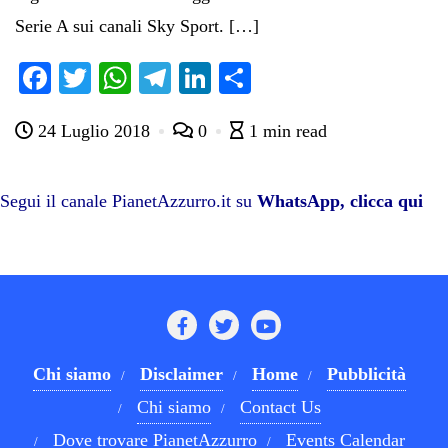
Serie A sui canali Sky Sport. […]
Fa
T
W
Te
Li
C
ce
wi
ha
le
nk
on
24 Luglio 2018
0
1 min read
bo
tte
ts
gr
ed
di
ok
r
A
a
In
vi
pp
m
di
Segui il canale PianetAzzurro.it su
WhatsApp, clicca qui
Chi siamo
Disclaimer
Home
Pubblicità
Chi siamo
Contact Us
Dove trovare PianetAzzurro
Events Calendar