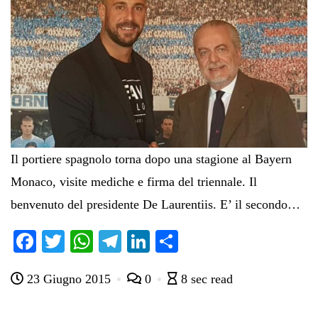
Il portiere spagnolo torna dopo una stagione al Bayern
Monaco, visite mediche e firma del triennale. Il
benvenuto del presidente De Laurentiis. E’ il secondo…
Fa
T
W
Te
Li
C
ce
wi
ha
le
nk
on
23 Giugno 2015
0
8 sec read
bo
tte
ts
gr
ed
di
ok
r
A
a
In
vi