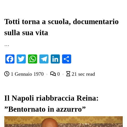
bo
tte
ts
gr
ed
di
ok
r
A
a
In
vi
pp
m
di
Totti torna a scuola, documentario
sulla sua vita
…
Fa
T
W
Te
Li
C
ce
wi
ha
le
nk
on
1 Gennaio 1970
0
21 sec read
bo
tte
ts
gr
ed
di
ok
r
A
a
In
vi
pp
m
di
Il Napoli riabbraccia Reina:
”Bentornato in azzurro”