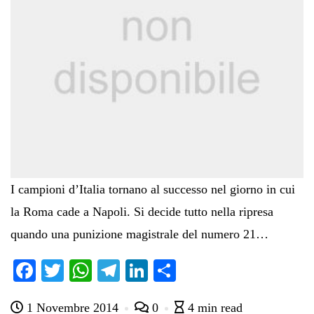
I campioni d’Italia tornano al successo nel giorno in cui
la Roma cade a Napoli. Si decide tutto nella ripresa
quando una punizione magistrale del numero 21…
Fa
T
W
Te
Li
C
ce
wi
ha
le
nk
on
1 Novembre 2014
0
4 min read