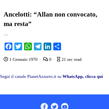
ok
r
A
a
In
vi
pp
m
di
Ancelotti: “Allan non convocato,
ma resta”
…
Fa
T
W
Te
Li
C
ce
wi
ha
le
nk
on
1 Gennaio 1970
0
21 sec read
bo
tte
ts
gr
ed
di
ok
r
A
a
In
vi
pp
m
di
Segui il canale PianetAzzurro.it su
WhatsApp, clicca qui