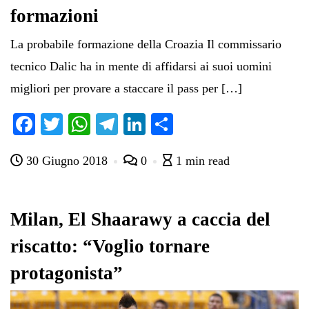
formazioni
La probabile formazione della Croazia Il commissario
tecnico Dalic ha in mente di affidarsi ai suoi uomini
migliori per provare a staccare il pass per […]
Fa
T
W
Te
Li
C
ce
wi
ha
le
nk
on
30 Giugno 2018
0
1 min read
bo
tte
ts
gr
ed
di
ok
r
A
a
In
vi
pp
m
di
Milan, El Shaarawy a caccia del
riscatto: “Voglio tornare
protagonista”