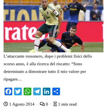
L’attaccante rossonero, dopo i problemi fisici dello
scorso anno, è alla ricerca del riscatto: “Sono
determinato a dimostrare tutto il mio valore per
ripagare…
Fa
T
W
Te
Li
C
ce
wi
ha
le
nk
on
1 Agosto 2014
0
1 min read
bo
tte
ts
gr
ed
di