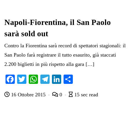
Napoli-Fiorentina, il San Paolo
sarà sold out
Contro la Fiorentina sarà record di spettatori stagionali: il
San Paolo farà registrare il tutto esaurito, già staccati
2.200 biglietti in più rispetto alla gara […]
Fa
T
W
Te
Li
C
ce
wi
ha
le
nk
on
16 Ottobre 2015
0
15 sec read
bo
tte
ts
gr
ed
di
ok
r
A
a
In
vi
pp
m
di