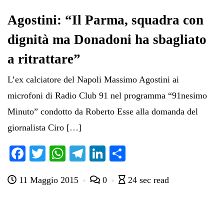
Agostini: “Il Parma, squadra con
dignità ma Donadoni ha sbagliato
a ritrattare”
L’ex calciatore del Napoli Massimo Agostini ai
microfoni di Radio Club 91 nel programma “91nesimo
Minuto” condotto da Roberto Esse alla domanda del
giornalista Ciro […]
Fa
T
W
Te
Li
C
ce
wi
ha
le
nk
on
11 Maggio 2015
0
24 sec read
bo
tte
ts
gr
ed
di
ok
r
A
a
In
vi
pp
m
di