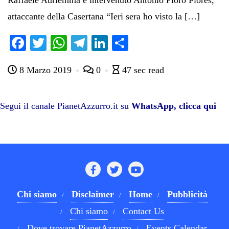
Raffaele Auriemma è intervenuto Antonio Floro Flores,
attaccante della Casertana “Ieri sera ho visto la […]
Fa
T
W
Te
Li
C
ce
wi
ha
le
nk
on
8 Marzo 2019
0
47 sec read
bo
tte
ts
gr
ed
di
ok
r
A
a
In
vi
pp
m
di
Segui il canale PianetAzzurro.it su
WhatsApp, clicca qui
Chi siamo
Disclaimer
Home
Pubblicità
Chi siamo
Contact Us
Dove trovare PianetAzzurro
Events Calendar