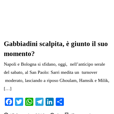
Gabbiadini scalpita, è giunto il suo
momento?
Napoli e Bologna si sfidano, oggi, nell’anticipo serale
del sabato, al San Paolo: Sarri medita un turnover
moderato, lasciando a riposo Ghoulam, Hamsik e Milik,
[…]
Fa
T
W
Te
Li
C
ce
wi
ha
le
nk
on