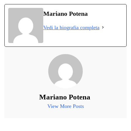
ce
wi
ha
le
nk
on
bo
tte
ts
gr
ed
di
Mariano Potena
ok
r
A
a
In
vi
Vedi la biografia completa
pp
m
di
Mariano Potena
View More Posts