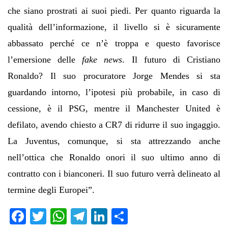
che siano prostrati ai suoi piedi. Per quanto riguarda la
qualità dell’informazione, il livello si è sicuramente
abbassato perché ce n’è troppa e questo favorisce
l’emersione delle
fake news
. Il futuro di Cristiano
Ronaldo? Il suo procuratore Jorge Mendes si sta
guardando intorno, l’ipotesi più probabile, in caso di
cessione, è il PSG, mentre il Manchester United è
defilato, avendo chiesto a CR7 di ridurre il suo ingaggio.
La Juventus, comunque, si sta attrezzando anche
nell’ottica che Ronaldo onori il suo ultimo anno di
contratto con i bianconeri. Il suo futuro verrà delineato al
termine degli Europei”.
Fa
T
W
Te
Li
C