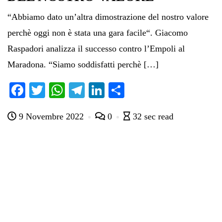
“Abbiamo dato un’altra dimostrazione del nostro valore
perchè oggi non è stata una gara facile“. Giacomo
Raspadori analizza il successo contro l’Empoli al
Maradona. “Siamo soddisfatti perchè […]
Fa
T
W
Te
Li
C
ce
wi
ha
le
nk
on
9 Novembre 2022
0
32 sec read
bo
tte
ts
gr
ed
di
ok
r
A
a
In
vi
pp
m
di