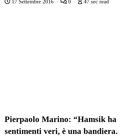
17 Settembre 2016
0
47 sec read
bo
tte
ts
gr
ed
di
ok
r
A
a
In
vi
pp
m
di
Pierpaolo Marino: “Hamsik ha
sentimenti veri, è una bandiera.