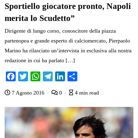
Sportiello giocatore pronto, Napoli
merita lo Scudetto”
Dirigente di lungo corso, conoscitore della piazza
partenopea e grande esperto di calciomercato, Pierpaolo
Marino ha rilasciato un’intervista in esclusiva alla nostra
redazione in cui ha parlato […]
Fa
T
W
Te
Li
C
ce
wi
ha
le
nk
on
7 Agosto 2016
0
4 min read
bo
tte
ts
gr
ed
di
ok
r
A
a
In
vi
pp
m
di