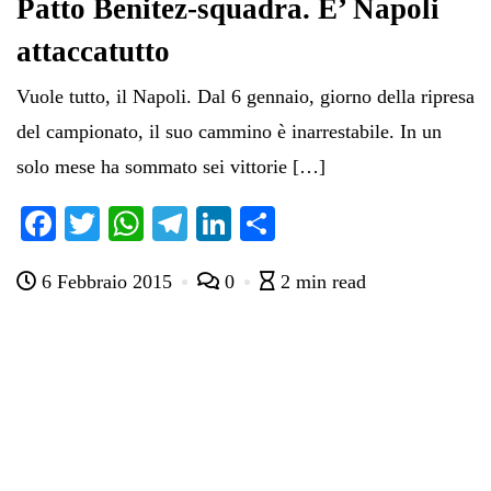
Patto Benitez-squadra. E’ Napoli
attaccatutto
Vuole tutto, il Napoli. Dal 6 gennaio, giorno della ripresa
del campionato, il suo cammino è inarrestabile. In un
solo mese ha sommato sei vittorie […]
Fa
T
W
Te
Li
C
ce
wi
ha
le
nk
on
6 Febbraio 2015
0
2 min read
bo
tte
ts
gr
ed
di
ok
r
A
a
In
vi
pp
m
di