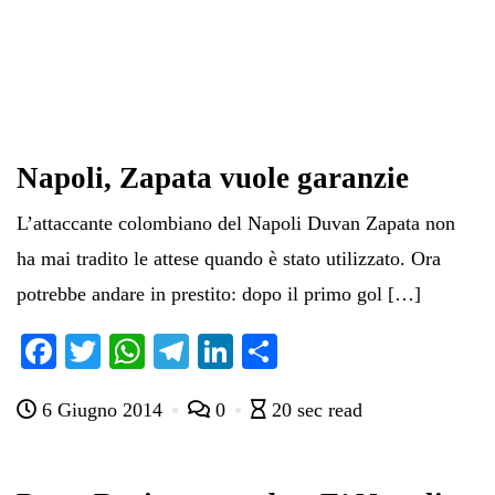
Napoli, Zapata vuole garanzie
L’attaccante colombiano del Napoli Duvan Zapata non
ha mai tradito le attese quando è stato utilizzato. Ora
potrebbe andare in prestito: dopo il primo gol […]
Fa
T
W
Te
Li
C
ce
wi
ha
le
nk
on
6 Giugno 2014
0
20 sec read
bo
tte
ts
gr
ed
di
ok
r
A
a
In
vi
pp
m
di