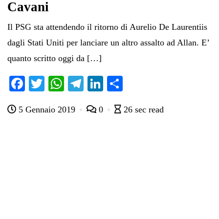
Cavani
Il PSG sta attendendo il ritorno di Aurelio De Laurentiis
dagli Stati Uniti per lanciare un altro assalto ad Allan. E’
quanto scritto oggi da […]
Fa
T
W
Te
Li
C
ce
wi
ha
le
nk
on
5 Gennaio 2019
0
26 sec read
bo
tte
ts
gr
ed
di
ok
r
A
a
In
vi
pp
m
di