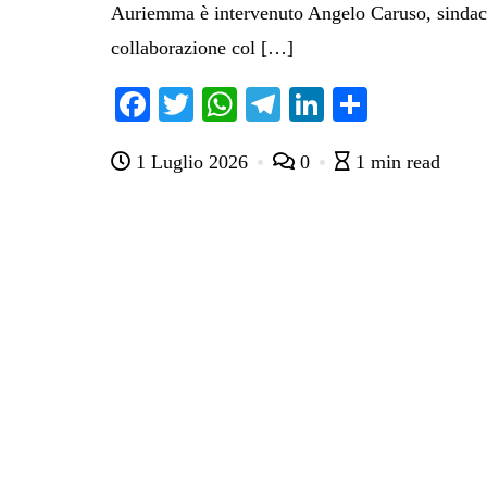
Auriemma è intervenuto Angelo Caruso, sindaco
collaborazione col […]
Fa
T
W
Te
Li
C
ce
wi
ha
le
nk
on
1 Luglio 2026
0
1 min read
bo
tte
ts
gr
ed
di
ok
r
A
a
In
vi
pp
m
di