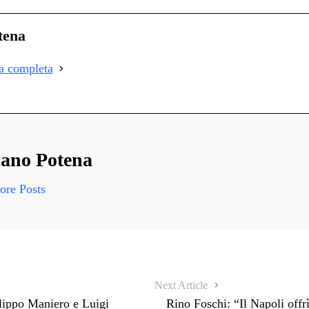
on
i
tena
i
ia completa
i
ano Potena
re Posts
Next Article
ilippo Maniero e Luigi
Rino Foschi: “Il Napoli offr