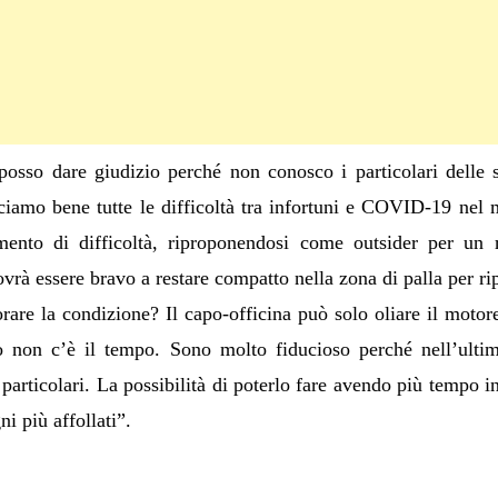
posso dare giudizio perché non conosco i particolari delle s
amo bene tutte le difficoltà tra infortuni e COVID-19 nel m
ento di difficoltà, riproponendosi come outsider per un r
ovrà essere bravo a restare compatto nella zona di palla per rip
orare la condizione? Il capo-officina può solo oliare il moto
o non c’è il tempo. Sono molto fiducioso perché nell’ultim
 particolari. La possibilità di poterlo fare avendo più tempo 
ni più affollati”.
C