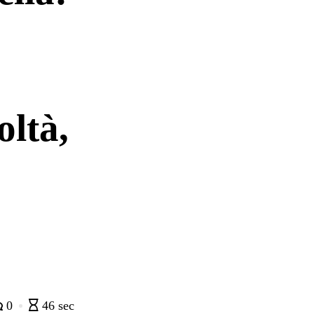
oltà,
0
46 sec