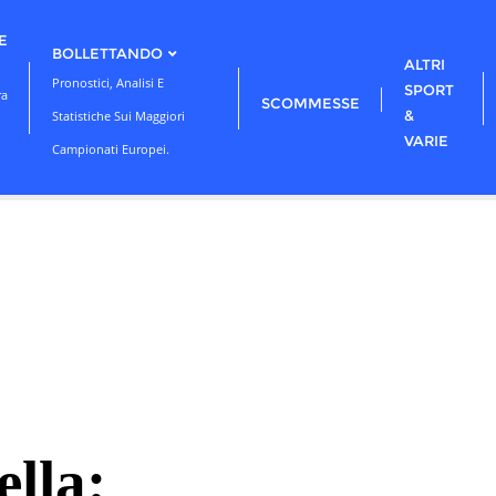
E
BOLLETTANDO
ALTRI
Pronostici, Analisi E
SPORT
ra
SCOMMESSE
&
Statistiche Sui Maggiori
VARIE
Campionati Europei.
lla: