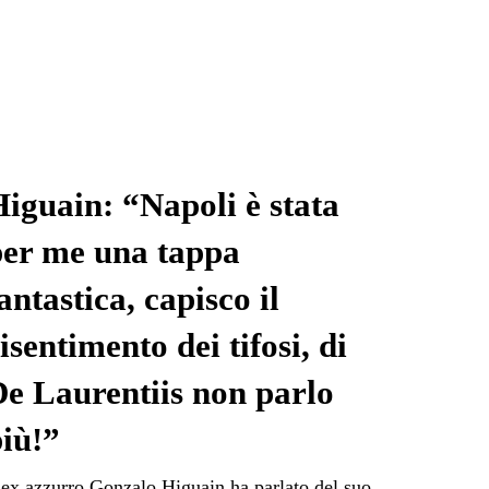
iguain: “Napoli è stata
per me una tappa
antastica, capisco il
isentimento dei tifosi, di
e Laurentiis non parlo
iù!”
’ex azzurro Gonzalo Higuain ha parlato del suo