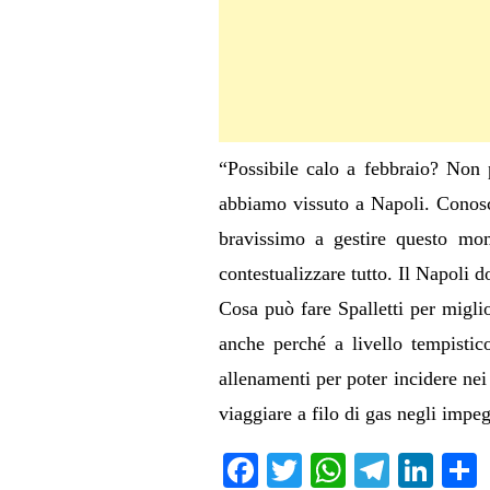
“Possibile calo a febbraio? Non 
abbiamo vissuto a Napoli. Conosci
bravissimo a gestire questo mom
contestualizzare tutto. Il Napoli d
Cosa può fare Spalletti per migli
anche perché a livello tempistic
allenamenti per poter incidere nei
viaggiare a filo di gas negli impeg
Fa
T
W
Te
Li