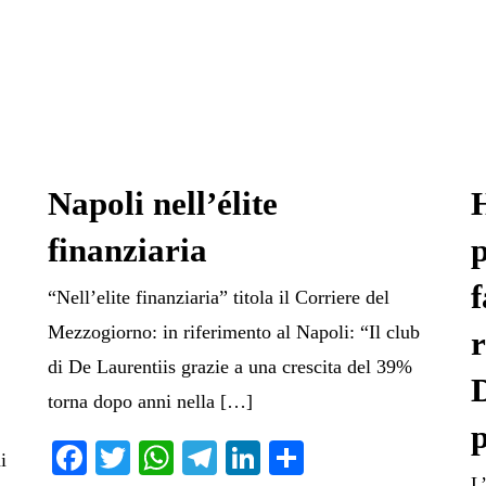
Napoli nell’élite
H
finanziaria
f
“Nell’elite finanziaria” titola il Corriere del
Mezzogiorno: in riferimento al Napoli: “Il club
r
di De Laurentiis grazie a una crescita del 39%
D
torna dopo anni nella […]
p
Fa
T
W
Te
Li
C
i
L