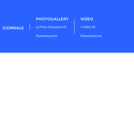
PHOTOGALLERY
VIDEO
Le Foto Esclusive Di
I Video Di
GIORNALE
PianetAzzurro
PianetAzzurro