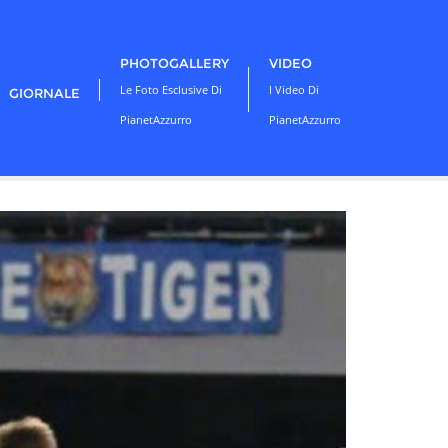
PHOTOGALLERY
VIDEO
Le Foto Esclusive Di
I Video Di
GIORNALE
PianetAzzurro
PianetAzzurro