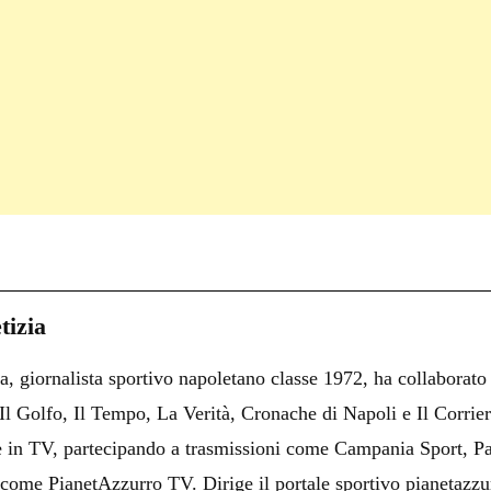
C
on
i
tizia
i
a, giornalista sportivo napoletano classe 1972, ha collaborato
i
i Il Golfo, Il Tempo, La Verità, Cronache di Napoli e Il Corrie
 e in TV, partecipando a trasmissioni come Campania Sport, Pa
come PianetAzzurro TV. Dirige il portale sportivo pianetazzur