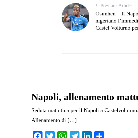
Previous Article
Osimhen – Il Napol
nigeriano l’immedia
Castel Volturno pe
Napoli, allenamento mattu
Seduta mattutina per il Napoli a Castelvolturno.
Allenamento di […]
Fa
T
W
Te
Li
C