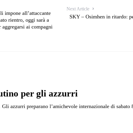
Next Article
i impone all’attaccante
SKY – Osimhen in ritardo: pe
to rientro, oggi sarà a
r aggregarsi ai compagni
tino per gli azzurri
 Gli azzurri preparano l’amichevole internazionale di sabato 8