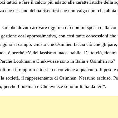
i tattici e fare il calcio più adatto alle caratteristiche della
za che nessuno debba risentirsi che uno valga uno, che abbia 
arebbe dovuto arrivare oggi ma ciò non mi sposta dalla convi
 gestione così approssimativa, con così tante concessioni che 
tengono al campo. Giusto che Osimhen faccia ciò che gli pare, 
ade, è perchè c’è del lassismo inaccettabile. Detto ciò, rientra
 Perchè Lookman e Chukwueze sono in Italia e Osimhen no?
i, ma il rapporto è tossico e conviene a qualcuno. Il peso è ch
, la società, il rappresentante di Osimhen. Nessuno escluso. P
rdo, perchè Lookman e Chukwueze sono in Italia da ieri”.