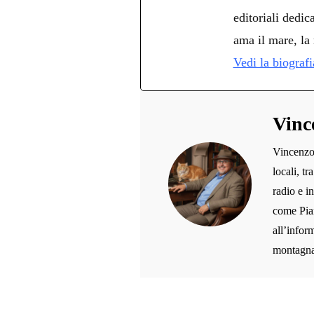
editoriali dedica
ama il mare, la 
Vedi la biograf
Vinc
Vincenzo 
locali, t
radio e i
come Pian
all’inform
montagna,