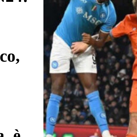
co,
, è