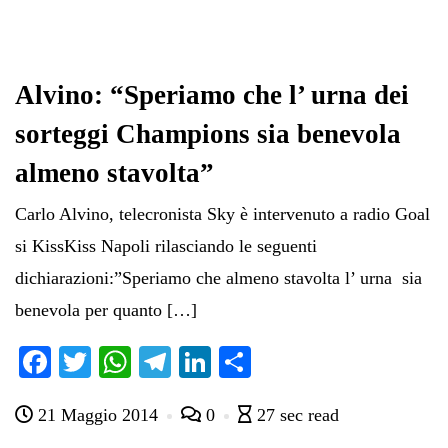
Alvino: “Speriamo che l’ urna dei
sorteggi Champions sia benevola
almeno stavolta”
Carlo Alvino, telecronista Sky è intervenuto a radio Goal
si KissKiss Napoli rilasciando le seguenti
dichiarazioni:”Speriamo che almeno stavolta l’ urna sia
benevola per quanto […]
Fa
T
W
Te
Li
C
ce
wi
ha
le
nk
on
21 Maggio 2014
0
27 sec read
bo
tte
ts
gr
ed
di