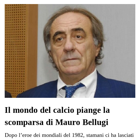
ok
r
A
a
In
vi
pp
m
di
Il mondo del calcio piange la
scomparsa di Mauro Bellugi
Dopo l’eroe dei mondiali del 1982, stamani ci ha lasciati