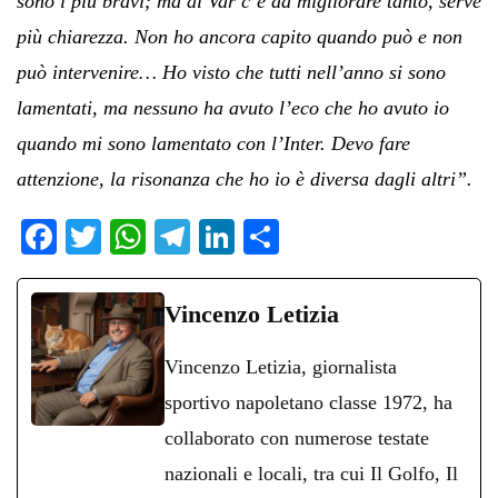
sono i più bravi; ma al Var c’è da migliorare tanto, serve
più chiarezza. Non ho ancora capito quando può e non
può intervenire… Ho visto che tutti nell’anno si sono
lamentati, ma nessuno ha avuto l’eco che ho avuto io
quando mi sono lamentato con l’Inter. Devo fare
attenzione, la risonanza che ho io è diversa dagli altri”.
Fa
T
W
Te
Li
C
ce
wi
ha
le
nk
on
bo
tte
ts
gr
ed
di
Vincenzo Letizia
ok
r
A
a
In
vi
Vincenzo Letizia, giornalista
pp
m
di
sportivo napoletano classe 1972, ha
collaborato con numerose testate
nazionali e locali, tra cui Il Golfo, Il