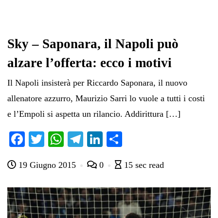
Sky – Saponara, il Napoli può
alzare l’offerta: ecco i motivi
Il Napoli insisterà per Riccardo Saponara, il nuovo
allenatore azzurro, Maurizio Sarri lo vuole a tutti i costi
e l’Empoli si aspetta un rilancio. Addirittura […]
Fa
T
W
Te
Li
C
ce
wi
ha
le
nk
on
19 Giugno 2015
0
15 sec read
bo
tte
ts
gr
ed
di
ok
r
A
a
In
vi
pp
m
di