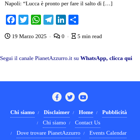
Napoli: “Lucca è pronto per fare il salto di […]
Fa
T
W
Te
Li
C
ce
wi
ha
le
nk
on
19 Marzo 2025
0
5 min read
bo
tte
ts
gr
ed
di
ok
r
A
a
In
vi
pp
m
di
Segui il canale PianetAzzurro.it su
WhatsApp, clicca qui
Chi siamo
Disclaimer
Home
Pubblicità
Chi siamo
Contact Us
Dove trovare PianetAzzurro
Events Calendar