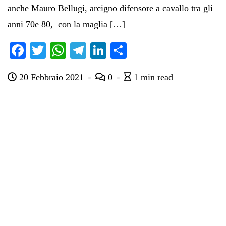
anche Mauro Bellugi, arcigno difensore a cavallo tra gli
anni 70e 80, con la maglia […]
Fa
T
W
Te
Li
C
ce
wi
ha
le
nk
on
20 Febbraio 2021
0
1 min read
bo
tte
ts
gr
ed
di
ok
r
A
a
In
vi
pp
m
di