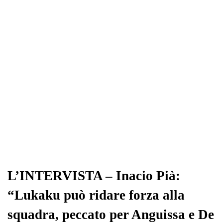
ok
r
A
a
In
vi
pp
m
di
L’INTERVISTA – Inacio Pià:
“Lukaku può ridare forza alla
squadra, peccato per Anguissa e De