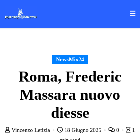
Skip
to
content
NewsMix24
Roma, Frederic
Massara nuovo
diesse
Vincenzo Letizia
18 Giugno 2025
0
1
min read