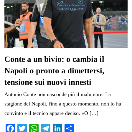
Conte a un bivio: o cambia il
Napoli o pronto a dimettersi,
tensione sui nuovi innesti
Antonio Conte non nasconde più il malumore. La
stagione del Napoli, fino a questo momento, non lo ha
convinto e il tecnico appare deciso. «O […]
Fa
T
W
Te
Li
C