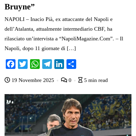
Bruyne”
NAPOLI – Inacio Pià, ex attaccante del Napoli e
dell’Atalanta, attualmente intermediario CBF, ha
rilasciato un’intervista a “NapoliMagazine.Com”. – Il
Napoli, dopo 11 giornate di […]
Fa
T
W
Te
Li
C
ce
wi
ha
le
nk
on
19 Novembre 2025
0
5 min read
bo
tte
ts
gr
ed
di
ok
r
A
a
In
vi
pp
m
di