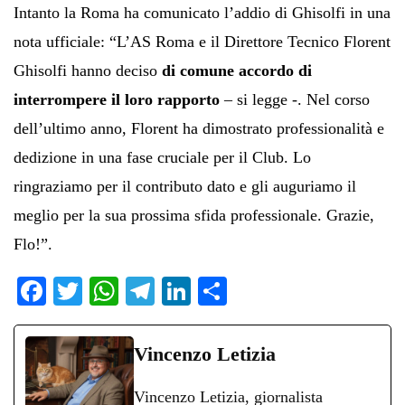
Intanto la Roma ha comunicato l’addio di Ghisolfi in una
nota ufficiale: “L’AS Roma e il Direttore Tecnico Florent
Ghisolfi hanno deciso
di comune accordo di
interrompere il loro rapporto
– si legge -. Nel corso
dell’ultimo anno, Florent ha dimostrato professionalità e
dedizione in una fase cruciale per il Club. Lo
ringraziamo per il contributo dato e gli auguriamo il
meglio per la sua prossima sfida professionale. Grazie,
Flo!”.
Fa
T
W
Te
Li
C
ce
wi
ha
le
nk
on
bo
tte
ts
gr
ed
di
Vincenzo Letizia
ok
r
A
a
In
vi
Vincenzo Letizia, giornalista