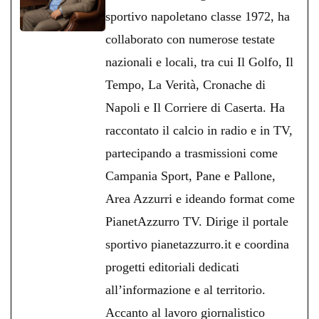
pp
m
di
sportivo napoletano classe 1972, ha
collaborato con numerose testate
nazionali e locali, tra cui Il Golfo, Il
Tempo, La Verità, Cronache di
Napoli e Il Corriere di Caserta. Ha
raccontato il calcio in radio e in TV,
partecipando a trasmissioni come
Campania Sport, Pane e Pallone,
Area Azzurri e ideando format come
PianetAzzurro TV. Dirige il portale
sportivo pianetazzurro.it e coordina
progetti editoriali dedicati
all’informazione e al territorio.
Accanto al lavoro giornalistico