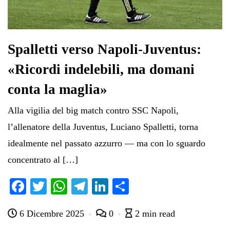
Spalletti verso Napoli-Juventus:
«Ricordi indelebili, ma domani
conta la maglia»
Alla vigilia del big match contro SSC Napoli,
l’allenatore della Juventus, Luciano Spalletti, torna
idealmente nel passato azzurro — ma con lo sguardo
concentrato al […]
Fa
T
W
Te
Li
C
ce
wi
ha
le
nk
on
6 Dicembre 2025
0
2 min read
bo
tte
ts
gr
ed
di