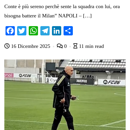
Conte è più sereno perchè sente la squadra con lui, ora
bisogna battere il Milan” NAPOLI – […]
Fa
T
W
Te
Li
C
ce
wi
ha
le
nk
on
16 Dicembre 2025
0
11 min read
bo
tte
ts
gr
ed
di
ok
r
A
a
In
vi
pp
m
di