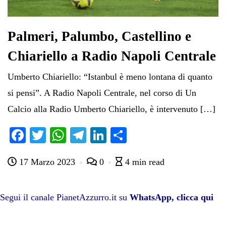
Palmeri, Palumbo, Castellino e
Chiariello a Radio Napoli Centrale
Umberto Chiariello: “Istanbul è meno lontana di quanto
si pensi”. A Radio Napoli Centrale, nel corso di Un
Calcio alla Radio Umberto Chiariello, è intervenuto […]
Fa
T
W
Te
Li
C
ce
wi
ha
le
nk
on
17 Marzo 2023
0
4 min read
bo
tte
ts
gr
ed
di
ok
r
A
a
In
vi
pp
m
di
Segui il canale PianetAzzurro.it su
WhatsApp, clicca qui