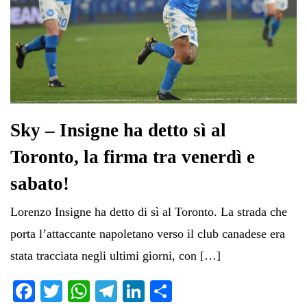
Sky – Insigne ha detto sì al
Toronto, la firma tra venerdì e
sabato!
Lorenzo Insigne ha detto di sì al Toronto. La strada che
porta l’attaccante napoletano verso il club canadese era
stata tracciata negli ultimi giorni, con […]
Fa
T
W
Te
Li
C