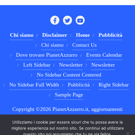
Chi siamo
Disclaimer
Home
Pubblicità
Chi siamo
Contact Us
Dove trovare PianetAzzurro
Events Calendar
Left Sidebar
Newsletter
Newsletter
No Sidebar Content Centered
No Sidebar Full Width
Pubblicità
Right Sidebar
Sample Page
Copyright ©2026 PianetAzzurro.it, aggiornamenti
costanti sul Calcio Napoli e sul mondo del betting . All
Utilizziamo i cookie per essere sicuri che tu possa avere la
rights reserved.
Powered by
WordPress
&
Designed by
migliore esperienza sul nostro sito. Se continui ad utilizzare
questo sito noi assumiamo che tu ne sia felice.