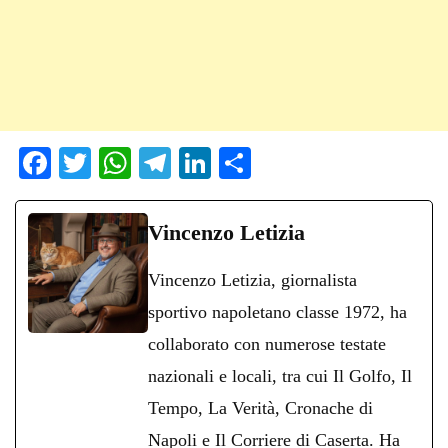
Fa
T
W
Te
Li
C
ce
wi
ha
le
nk
on
bo
tte
ts
gr
ed
di
Vincenzo Letizia
ok
r
A
a
In
vi
Vincenzo Letizia, giornalista
pp
m
di
sportivo napoletano classe 1972, ha
collaborato con numerose testate
nazionali e locali, tra cui Il Golfo, Il
Tempo, La Verità, Cronache di
Napoli e Il Corriere di Caserta. Ha