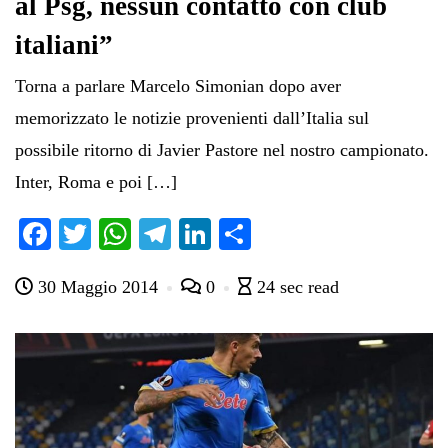
al Psg, nessun contatto con club
italiani”
Torna a parlare Marcelo Simonian dopo aver
memorizzato le notizie provenienti dall’Italia sul
possibile ritorno di Javier Pastore nel nostro campionato.
Inter, Roma e poi […]
Fa
T
W
Te
Li
C
ce
wi
ha
le
nk
on
30 Maggio 2014
0
24 sec read
bo
tte
ts
gr
ed
di
ok
r
A
a
In
vi
pp
m
di