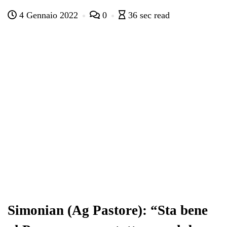
ce
wi
ha
le
nk
on
4 Gennaio 2022
0
36 sec read
bo
tte
ts
gr
ed
di
ok
r
A
a
In
vi
pp
m
di
Simonian (Ag Pastore): “Sta bene