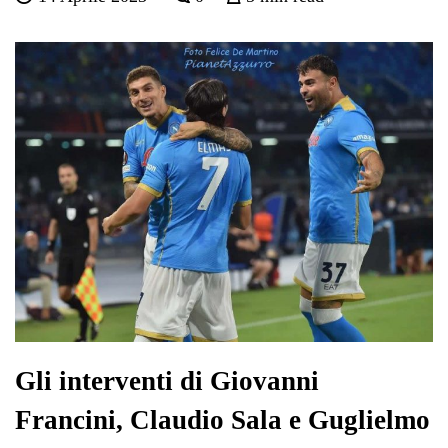
bo
tte
ts
gr
ed
di
ok
r
A
a
In
vi
pp
m
di
Gli interventi di Giovanni
Francini, Claudio Sala e Guglielmo