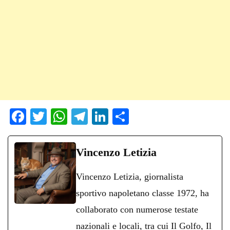
Fa
T
W
Te
Li
C
ce
wi
ha
le
nk
on
bo
tte
ts
gr
ed
di
Vincenzo Letizia
ok
r
A
a
In
vi
Vincenzo Letizia, giornalista
pp
m
di
sportivo napoletano classe 1972, ha
collaborato con numerose testate
nazionali e locali, tra cui Il Golfo, Il