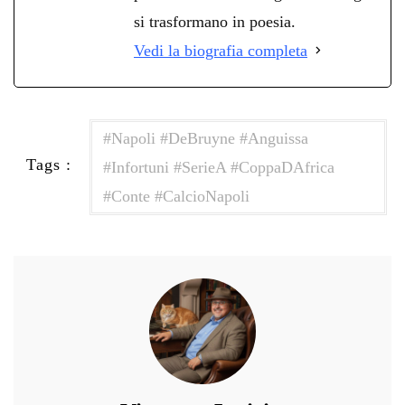
si trasformano in poesia.
Vedi la biografia completa
#Napoli #DeBruyne #Anguissa
Tags :
#Infortuni #SerieA #CoppaDAfrica
#Conte #CalcioNapoli