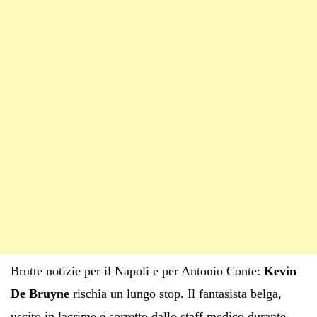
Brutte notizie per il Napoli e per Antonio Conte:
Kevin
De Bruyne
rischia un lungo stop. Il fantasista belga,
uscito in lacrime e sorretto dallo staff medico durante