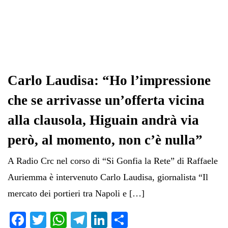
Carlo Laudisa: “Ho l’impressione
che se arrivasse un’offerta vicina
alla clausola, Higuain andrà via
però, al momento, non c’è nulla”
A Radio Crc nel corso di “Si Gonfia la Rete” di Raffaele
Auriemma è intervenuto Carlo Laudisa, giornalista “Il
mercato dei portieri tra Napoli e […]
Fa
T
W
Te
Li
C