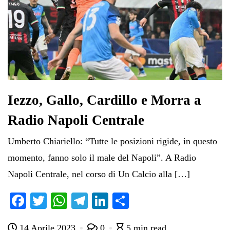
Iezzo, Gallo, Cardillo e Morra a
Radio Napoli Centrale
Umberto Chiariello: “Tutte le posizioni rigide, in questo
momento, fanno solo il male del Napoli”. A Radio
Napoli Centrale, nel corso di Un Calcio alla […]
Fa
T
W
Te
Li
C
ce
wi
ha
le
nk
on
14 Aprile 2023
0
5 min read