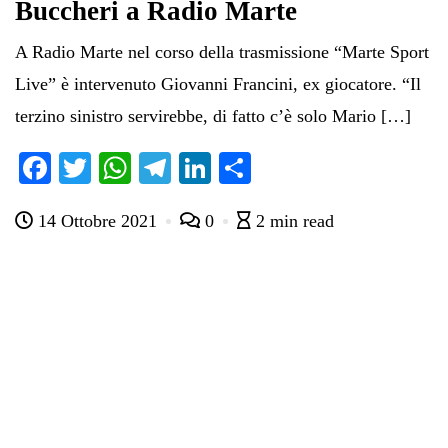
Buccheri a Radio Marte
A Radio Marte nel corso della trasmissione “Marte Sport
Live” è intervenuto Giovanni Francini, ex giocatore. “Il
terzino sinistro servirebbe, di fatto c’è solo Mario […]
Fa
T
W
Te
Li
C
ce
wi
ha
le
nk
on
14 Ottobre 2021
0
2 min read
bo
tte
ts
gr
ed
di
ok
r
A
a
In
vi
pp
m
di