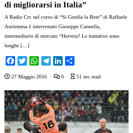
di migliorarsi in Italia”
A Radio Crc nel corso di “Si Gonfia la Rete” di Raffaele
Auriemma è intervenuto Giuseppe Cannella,
intermediario di mercato “Herrera? Le trattative sono
lunghe […]
Fa
T
W
Te
Li
C
ce
wi
ha
le
nk
on
27 Maggio 2016
0
51 sec read
bo
tte
ts
gr
ed
di
ok
r
A
a
In
vi
pp
m
di