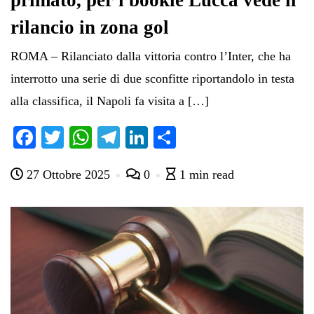
primato, per i bookie Lucca vede il
rilancio in zona gol
ROMA – Rilanciato dalla vittoria contro l’Inter, che ha
interrotto una serie di due sconfitte riportandolo in testa
alla classifica, il Napoli fa visita a […]
Fa
T
W
Te
Li
C
ce
wi
ha
le
nk
on
27 Ottobre 2025
0
1 min read
bo
tte
ts
gr
ed
di
ok
r
A
a
In
vi
pp
m
di