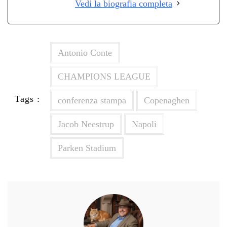
Vedi la biografia completa
Antonio Conte
CHAMPIONS LEAGUE
Tags :
conferenza stampa
Copenaghen
Jacob Neestrup
Napoli
Parken Stadium