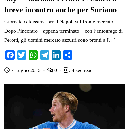
breve incontro anche per Soriano
Giornata caldissima per il Napoli sul fronte mercato.
Dopo l’incontro – appena terminato – con l’entourage di
Perotti, gli uomini mercato azzurri sono pronti a […]
Fa
T
W
Te
Li
C
ce
wi
ha
le
nk
on
7 Luglio 2015
0
34 sec read
bo
tte
ts
gr
ed
di
ok
r
A
a
In
vi
pp
m
di