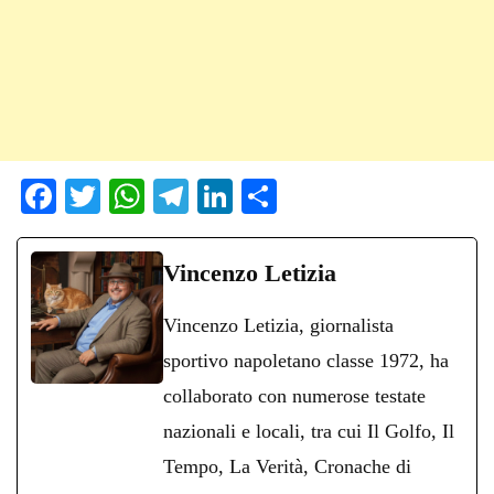
Fa
T
W
Te
Li
C
ce
wi
ha
le
nk
on
bo
tte
ts
gr
ed
di
Vincenzo Letizia
ok
r
A
a
In
vi
Vincenzo Letizia, giornalista
pp
m
di
sportivo napoletano classe 1972, ha
collaborato con numerose testate
nazionali e locali, tra cui Il Golfo, Il
Tempo, La Verità, Cronache di