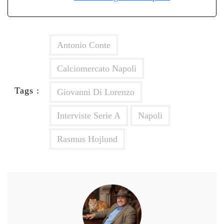
Antonio Conte
Calciomercato Napoli
Tags :
Giovanni Di Lorenzo
Interviste Serie A
Napoli
Rasmus Hojlund