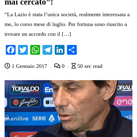
mai cercato”!
“La Lazio è stata l’unica società, realmente interessata a
me, lo corso mese di luglio. Per fortuna sono riuscito a
trovare un accordo con il […]
Fa
T
W
Te
Li
C
ce
wi
ha
le
nk
on
1 Gennaio 2017
0
50 sec read
bo
tte
ts
gr
ed
di
ok
r
A
a
In
vi
pp
m
di