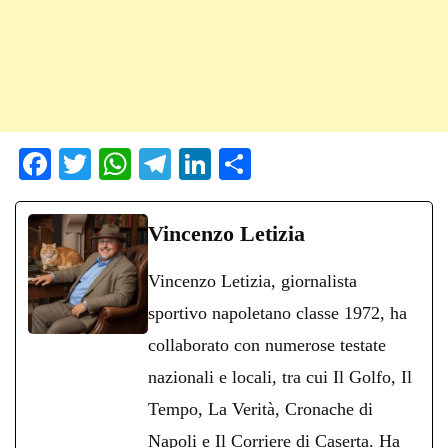
Fa
T
W
Te
Li
C
ce
wi
ha
le
nk
on
bo
tte
ts
gr
ed
di
Vincenzo Letizia
ok
r
A
a
In
vi
Vincenzo Letizia, giornalista
pp
m
di
sportivo napoletano classe 1972, ha
collaborato con numerose testate
nazionali e locali, tra cui Il Golfo, Il
Tempo, La Verità, Cronache di
Napoli e Il Corriere di Caserta. Ha