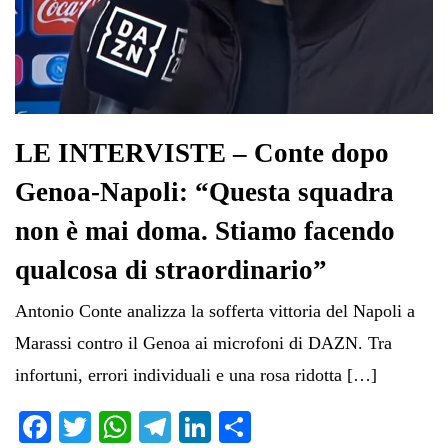
LE INTERVISTE – Conte dopo
Genoa-Napoli: “Questa squadra
non è mai doma. Stiamo facendo
qualcosa di straordinario”
Antonio Conte analizza la sofferta vittoria del Napoli a
Marassi contro il Genoa ai microfoni di DAZN. Tra
infortuni, errori individuali e una rosa ridotta […]
Fa
T
W
Te
Li
C