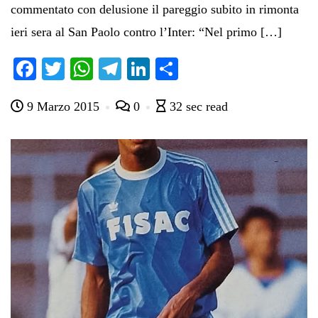
commentato con delusione il pareggio subito in rimonta
ieri sera al San Paolo contro l’Inter: “Nel primo […]
Fa
T
W
Te
Li
C
ce
wi
ha
le
nk
on
9 Marzo 2015
0
32 sec read
bo
tte
ts
gr
ed
di
ok
r
A
a
In
vi
pp
m
di