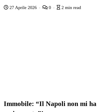
ce
wi
ha
le
nk
on
27 Aprile 2026
0
2 min read
bo
tte
ts
gr
ed
di
ok
r
A
a
In
vi
pp
m
di
Immobile: “Il Napoli non mi ha