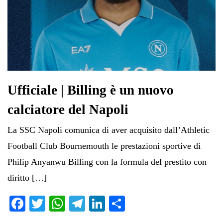
Ufficiale | Billing è un nuovo
calciatore del Napoli
La SSC Napoli comunica di aver acquisito dall’Athletic
Football Club Bournemouth le prestazioni sportive di
Philip Anyanwu Billing con la formula del prestito con
diritto […]
Fa
T
W
Te
Li
C
ce
wi
ha
le
nk
on