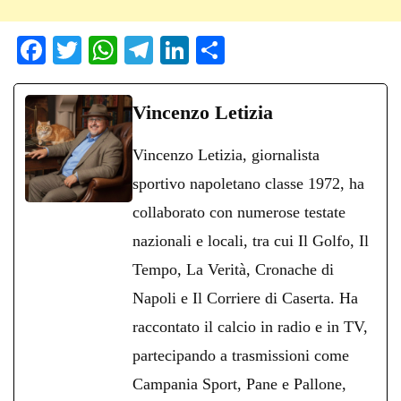
Fa
T
W
Te
Li
C
ce
wi
ha
le
nk
on
bo
tte
ts
gr
ed
di
Vincenzo Letizia
ok
r
A
a
In
vi
Vincenzo Letizia, giornalista
pp
m
di
sportivo napoletano classe 1972, ha
collaborato con numerose testate
nazionali e locali, tra cui Il Golfo, Il
Tempo, La Verità, Cronache di
Napoli e Il Corriere di Caserta. Ha
raccontato il calcio in radio e in TV,
partecipando a trasmissioni come
Campania Sport, Pane e Pallone,