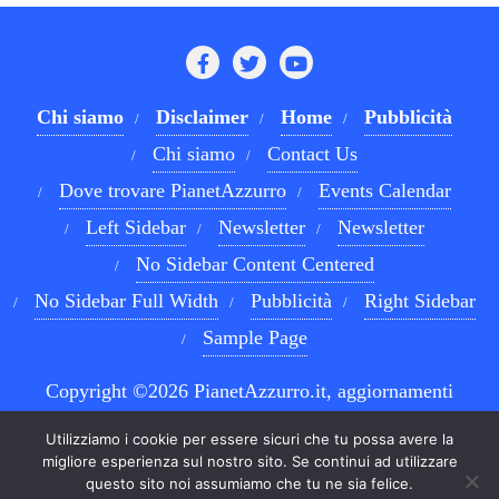
Chi siamo
Disclaimer
Home
Pubblicità
Chi siamo
Contact Us
Dove trovare PianetAzzurro
Events Calendar
Left Sidebar
Newsletter
Newsletter
No Sidebar Content Centered
No Sidebar Full Width
Pubblicità
Right Sidebar
Sample Page
Copyright ©2026 PianetAzzurro.it, aggiornamenti
costanti sul Calcio Napoli e sul mondo del betting . All
Utilizziamo i cookie per essere sicuri che tu possa avere la
rights reserved.
Powered by
WordPress
&
Designed by
migliore esperienza sul nostro sito. Se continui ad utilizzare
questo sito noi assumiamo che tu ne sia felice.