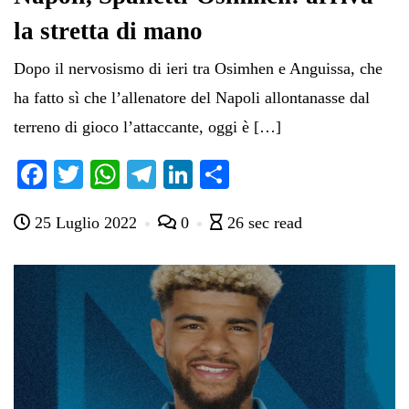
la stretta di mano
Dopo il nervosismo di ieri tra Osimhen e Anguissa, che
ha fatto sì che l’allenatore del Napoli allontanasse dal
terreno di gioco l’attaccante, oggi è […]
Fa
T
W
Te
Li
C
ce
wi
ha
le
nk
on
25 Luglio 2022
0
26 sec read
bo
tte
ts
gr
ed
di
ok
r
A
a
In
vi
pp
m
di