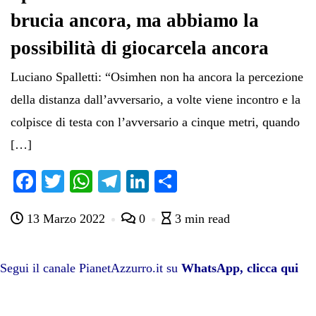
brucia ancora, ma abbiamo la
possibilità di giocarcela ancora
Luciano Spalletti: “Osimhen non ha ancora la percezione
della distanza dall’avversario, a volte viene incontro e la
colpisce di testa con l’avversario a cinque metri, quando
[…]
Fa
T
W
Te
Li
C
ce
wi
ha
le
nk
on
13 Marzo 2022
0
3 min read
bo
tte
ts
gr
ed
di
ok
r
A
a
In
vi
pp
m
di
Segui il canale PianetAzzurro.it su
WhatsApp, clicca qui