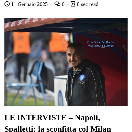
11 Gennaio 2025
0
8 sec read
bo
tte
ts
gr
ed
di
ok
r
A
a
In
vi
pp
m
di
LE INTERVISTE – Napoli,
Spalletti: la sconfitta col Milan