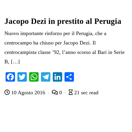
Jacopo Dezi in prestito al Perugia
Nuovo importante rinforzo per il Perugia, che a
centrocampo ha chiuso per Jacopo Dezi. Il
centrocampista classe ’92, l’anno scorso al Bari in Serie
B, […]
Fa
T
W
Te
Li
C
ce
wi
ha
le
nk
on
10 Agosto 2016
0
21 sec read
bo
tte
ts
gr
ed
di
ok
r
A
a
In
vi
pp
m
di