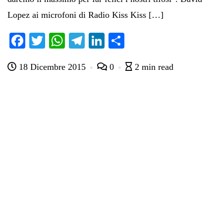
Lopez ai microfoni di Radio Kiss Kiss […]
Fa
T
W
Te
Li
C
ce
wi
ha
le
nk
on
18 Dicembre 2015
0
2 min read
bo
tte
ts
gr
ed
di
ok
r
A
a
In
vi
pp
m
di