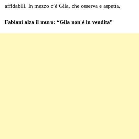
affidabili. In mezzo c’è Gila, che osserva e aspetta.
Fabiani alza il muro: “Gila non è in vendita”