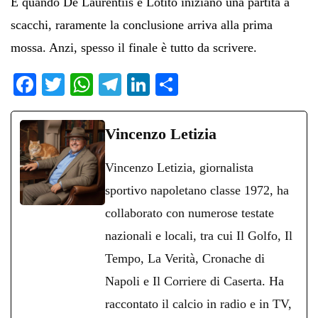
E quando De Laurentiis e Lotito iniziano una partita a
scacchi, raramente la conclusione arriva alla prima
mossa. Anzi, spesso il finale è tutto da scrivere.
Fa
T
W
Te
Li
C
ce
wi
ha
le
nk
on
bo
tte
ts
gr
ed
di
Vincenzo Letizia
ok
r
A
a
In
vi
Vincenzo Letizia, giornalista
pp
m
di
sportivo napoletano classe 1972, ha
collaborato con numerose testate
nazionali e locali, tra cui Il Golfo, Il
Tempo, La Verità, Cronache di
Napoli e Il Corriere di Caserta. Ha
raccontato il calcio in radio e in TV,