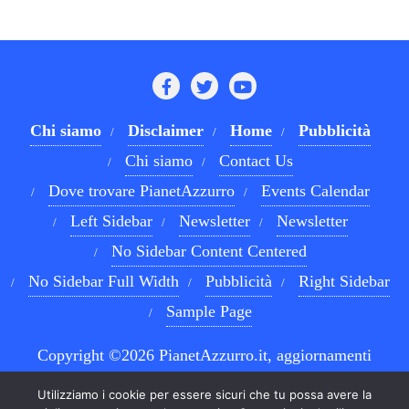
Chi siamo
Disclaimer
Home
Pubblicità
Chi siamo
Contact Us
Dove trovare PianetAzzurro
Events Calendar
Left Sidebar
Newsletter
Newsletter
No Sidebar Content Centered
No Sidebar Full Width
Pubblicità
Right Sidebar
Sample Page
Copyright ©2026 PianetAzzurro.it, aggiornamenti
costanti sul Calcio Napoli e sul mondo del betting . All
Utilizziamo i cookie per essere sicuri che tu possa avere la