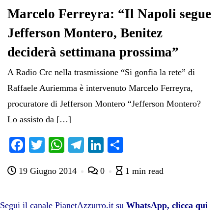
Marcelo Ferreyra: “Il Napoli segue
Jefferson Montero, Benitez
deciderà settimana prossima”
A Radio Crc nella trasmissione “Si gonfia la rete” di
Raffaele Auriemma è intervenuto Marcelo Ferreyra,
procuratore di Jefferson Montero “Jefferson Montero?
Lo assisto da […]
Fa
T
W
Te
Li
C
ce
wi
ha
le
nk
on
19 Giugno 2014
0
1 min read
bo
tte
ts
gr
ed
di
ok
r
A
a
In
vi
pp
m
di
Segui il canale PianetAzzurro.it su
WhatsApp, clicca qui