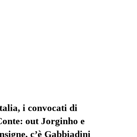
talia, i convocati di
onte: out Jorginho e
nsigne, c’è Gabbiadini