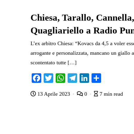
Chiesa, Tarallo, Cannella
Quagliariello a Radio Pu
L’ex arbitro Chiesa: “Kovacs da 4,5 a voler es
arrogante e personalizzata, mancano un giallo 
scontentato tutte […]
Fa
T
W
Te
Li
C
ce
wi
ha
le
nk
on
13 Aprile 2023
0
7 min read
bo
tte
ts
gr
ed
di
ok
r
A
a
In
vi
pp
m
di