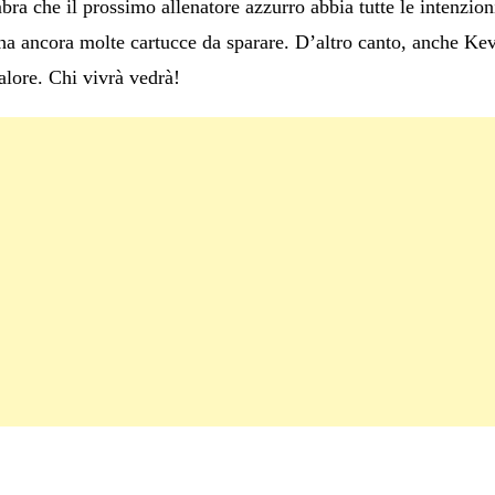
ra che il prossimo allenatore azzurro abbia tutte le intenzion
, ha ancora molte cartucce da sparare. D’altro canto, anche K
alore. Chi vivrà vedrà!
C