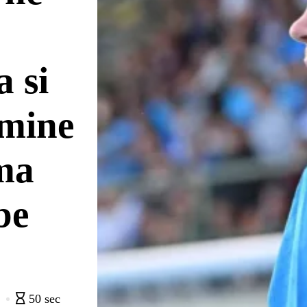
 si
rmine
ma
be
0
50 sec