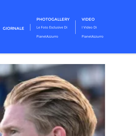
PHOTOGALLERY
VIDEO
Le Foto Esclusive Di
I Video Di
GIORNALE
PianetAzzurro
PianetAzzurro