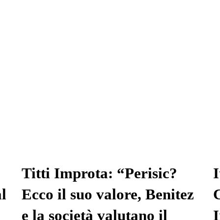
Titti Improta: “Perisic?
I
al
Ecco il suo valore, Benitez
C
e la società valutano il
I