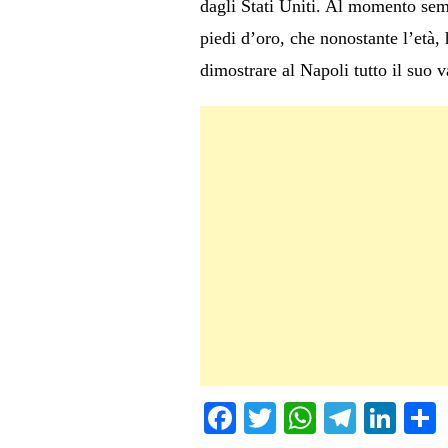
dagli Stati Uniti. Al momento semb
piedi d’oro, che nonostante l’età
dimostrare al Napoli tutto il suo v
Fa
T
W
Te
Li