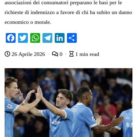
associazioni dei consumatori preparano le basi per le
richieste di indennizzo a favore di chi ha subito un danno
economico o morale.
Fa
T
W
Te
Li
C
ce
wi
ha
le
nk
on
26 Aprile 2026
0
1 min read
bo
tte
ts
gr
ed
di
ok
r
A
a
In
vi
pp
m
di