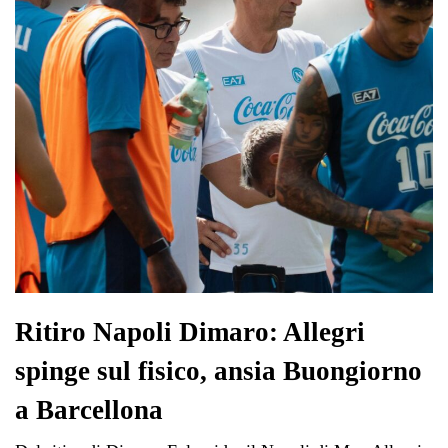
pp
m
di
Ritiro Napoli Dimaro: Allegri
spinge sul fisico, ansia Buongiorno
a Barcellona