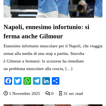
Napoli, ennesimo infortunio: si
ferma anche Gilmour
Ennesimo infortunio muscolare per il Napoli, che viaggia
ormai alla media di uno stop a partita. Stavolta
è Gilmour a fermarsi: lo scozzese ha rimediato
un problema muscolare alla coscia, […]
Fa
T
W
Te
Li
C
ce
wi
ha
le
nk
on
1 Novembre 2025
0
31 sec read
bo
tte
ts
gr
ed
di
ok
r
A
a
In
vi