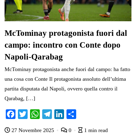
McTominay protagonista fuori dal
campo: incontro con Conte dopo
Napoli-Qarabag
McTominay protagonista anche fuori dal campo: ha fatto
una cosa con Conte Il protagonista assoluto dell’ultima
partita disputata dal Napoli, ovvero quella contro il
Qarabag, […]
Fa
T
W
Te
Li
C
ce
wi
ha
le
nk
on
27 Novembre 2025
0
1 min read
bo
tte
ts
gr
ed
di