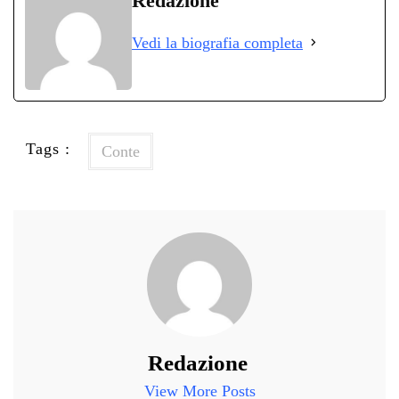
Redazione
ok
r
A
a
In
vi
Vedi la biografia completa
pp
m
di
Tags :
Conte
Redazione
View More Posts