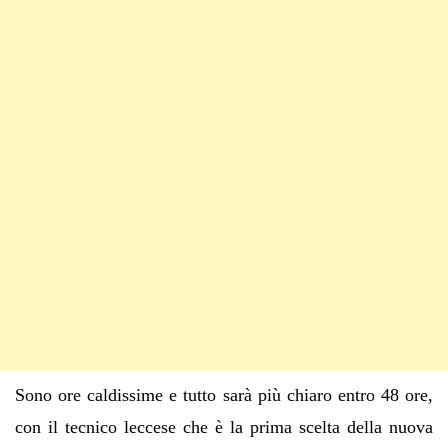
Sono ore caldissime e tutto sarà più chiaro entro 48 ore,
con il tecnico leccese che è la prima scelta della nuova