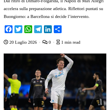
Dal ritiro di Dimaro-Folgarida, il Napoli di Max Allegri
accelera sulla preparazione atletica. Riflettori puntati su
Buongiorno: a Barcellona si decide l’intervento.
Fa
T
W
Te
Li
C
ce
wi
ha
le
nk
on
20 Luglio 2026
0
1 min read
bo
tte
ts
gr
ed
di
ok
r
A
a
In
vi
pp
m
di