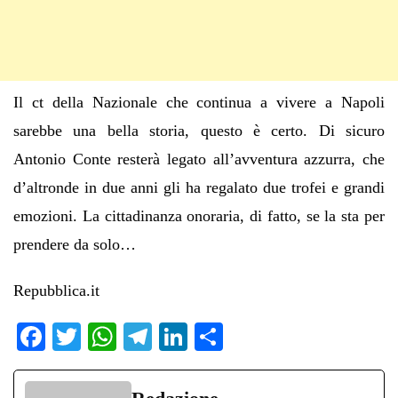
Il ct della Nazionale che continua a vivere a Napoli
sarebbe una bella storia, questo è certo. Di sicuro
Antonio Conte resterà legato all’avventura azzurra, che
d’altronde in due anni gli ha regalato due trofei e grandi
emozioni. La cittadinanza onoraria, di fatto, se la sta per
prendere da solo…
Repubblica.it
Fa
T
W
Te
Li
C
ce
wi
ha
le
nk
on
bo
tte
ts
gr
ed
di