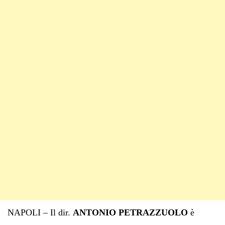
NAPOLI – Il dir.
ANTONIO PETRAZZUOLO
è