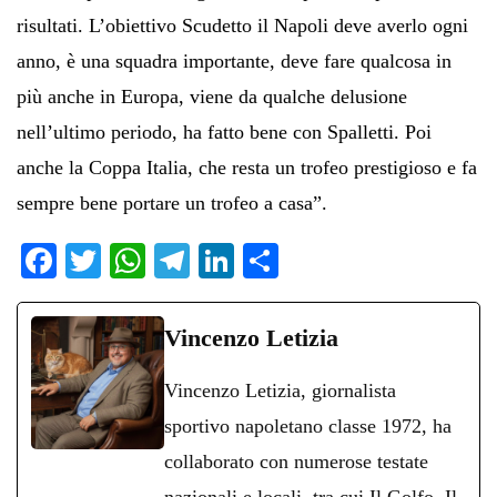
risultati. L’obiettivo Scudetto il Napoli deve averlo ogni
anno, è una squadra importante, deve fare qualcosa in
più anche in Europa, viene da qualche delusione
nell’ultimo periodo, ha fatto bene con Spalletti. Poi
anche la Coppa Italia, che resta un trofeo prestigioso e fa
sempre bene portare un trofeo a casa”.
Fa
T
W
Te
Li
C
ce
wi
ha
le
nk
on
bo
tte
ts
gr
ed
di
Vincenzo Letizia
ok
r
A
a
In
vi
Vincenzo Letizia, giornalista
pp
m
di
sportivo napoletano classe 1972, ha
collaborato con numerose testate
nazionali e locali, tra cui Il Golfo, Il