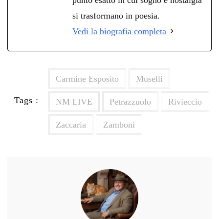
si trasformano in poesia.
Vedi la biografia completa
Carmine Esposito
Muselli
Tags :
NM LIVE
Petrazzuolo
Rivieccio
Zaccaria
Zamboni